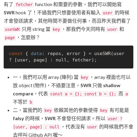
有了
function 和需要的參數，我們可以開始寫
fetcher
SWR
hook 了！不過我們只想要使用者有輸入
的時候
user
才會發送請求，其他時間不要做任何事，而且昨天我們看了
只用 string 當
，那我們今天同時有
和
useSWR
key
user
，怎麼辦？
page
const
 { 
data
: repos, error } = useSWR(user 
? [user, page] : 
null
一，我們可以用 array (陣列) 當
，array 裡面也可以
key
放 object (物件)，不過要注意，
SWR
只做
shallow
compare
，代表
而
const a = {}; const b = {};
a
不等於
b
二，當我們的
依賴其他的參數使得
有可能是
key
key
falsy
的時候，
SWR
不會發任何請求。所以
user ?
，代表沒有
的時候我們不會
[user, page] : null
user
去呼叫 Github API 喔～