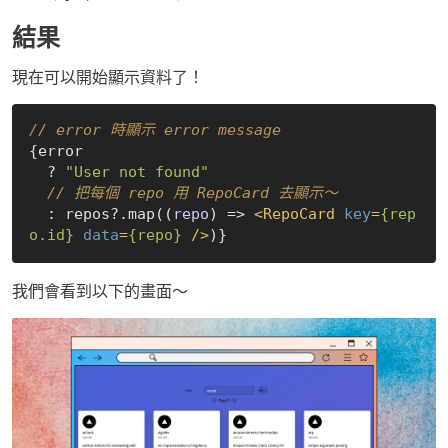
結果
現在可以開始顯示資料了！
// error 時顯示 error message
{error

  ? 
"User not found"
// 把每個 repo 用 RepoCard 去顯示～
  : repos?.map(
(
repo
) =>
<
RepoCard
key
=
{rep
o.id}
data
=
{repo}
 />
我們會看到以下的畫面～