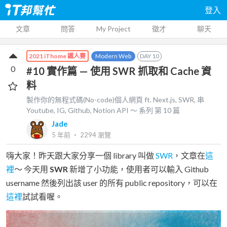
登入
文章
問答
My Project
徵才
聊天
Modern Web
DAY
10
2021 iThome 鐵人賽
0
#10 實作篇 — 使用 SWR 抓取和 Cache 資
料
製作你的無程式碼(No-code)個人網頁 ft. Next.js, SWR, 串
Youtube, IG, Github, Notion API ～
系列 第
10
篇
Jade
5 年前
‧
2294
瀏覽
嗨大家！昨天跟大家分享一個 library 叫做
SWR
，文章在
這
裡
～ 今天用
SWR
新增了小功能，使用者可以輸入 Github
username 然後列出該 user 的所有 public repository，可以在
這裡
試試看喔。