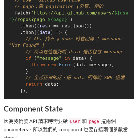
// user：Github username
// page：做 pagination (分頁) 用的
  fetch(
`https://api.github.com/users/
${use
r}
/repos?page=
${page}
`
)

    .then(
(
res
) =>
 res.json())

    .then(
(
data
) =>
 {

// API 找不到 user 時會回傳 { message: 
"Not Found" }
// 所以在這裡判斷 data 是否包含 message
if
 (
"message"
in
 data) {

throw
new
Error
(data.message);

      }

// 全部正常的話，把 data 回傳給 SWR 處理
return
 data;

Component State
因為我們發 API 請求時需要給
和
這兩個
user
page
parameters，所以我們的 component 也要存這兩個參數當
state：