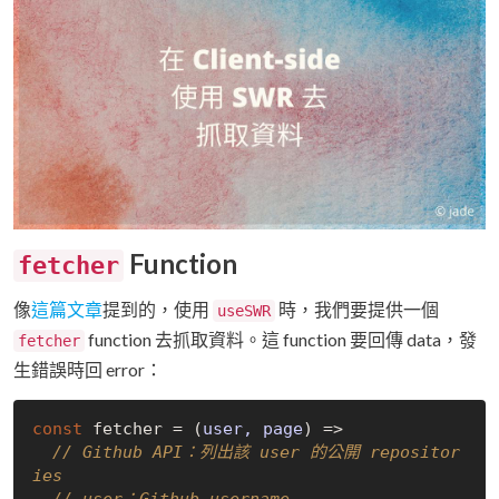
Function
fetcher
像
這篇文章
提到的，使用
時，我們要提供一個
useSWR
function 去抓取資料。這 function 要回傳 data，發
fetcher
生錯誤時回 error：
const
 fetcher = 
(
user, page
) =>
// Github API：列出該 user 的公開 repositor
ies