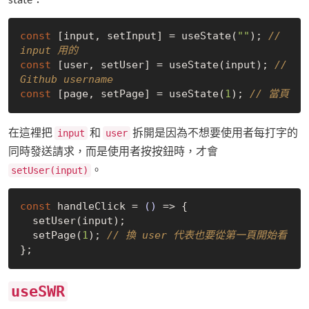
const
 [input, setInput] = useState(
""
); 
// 
input 用的
const
 [user, setUser] = useState(input); 
// 
Github username
const
 [page, setPage] = useState(
1
); 
// 當頁
在這裡把
和
拆開是因為不想要使用者每打字的
input
user
同時發送請求，而是使用者按按鈕時，才會
。
setUser(input)
const
 handleClick = 
()
 =>
 {

  setUser(input);

  setPage(
1
); 
// 換 user 代表也要從第一頁開始看
useSWR