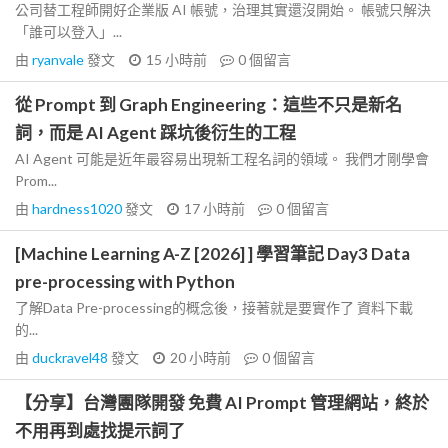
公司替工程師開好企業版 AI 帳號，治理其實還沒開始。 帳號只解決
「誰可以登入」...
由
ryanvale
發文
15 小時前
0
個留言
從 Prompt 到 Graph Engineering：這些不只是新名
詞，而是 AI Agent 踩坑後衍生的工程
AI Agent 可能是近年最容易出現新工程名詞的領域。 我們才剛學會
Prom...
由
hardness1020
發文
17 小時前
0
個留言
[Machine Learning A-Z [2026] ] 學習筆記 Day3 Data
pre-processing with Python
了解Data Pre-processing的概念後，接著就是要實作了 資料下載
的...
由
duckravel48
發文
20 小時前
0
個留言
【分享】台灣團隊開發 免費 AI Prompt 管理網站，終於
不用再到處找提示詞了