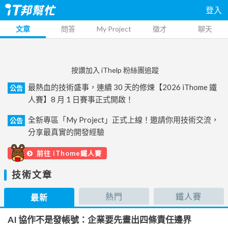
登入
文章
問答
My Project
徵才
聊天
按讚加入 iThelp 粉絲團追蹤
最熱血的技術盛事，連續 30 天的修煉【2026 iThome 鐵
公告
人賽】8 月 1 日賽事正式開啟！
全新專區「My Project」正式上線！邀請你用技術交流，
公告
分享最真實的開發經驗
前往 iThome鐵人賽
技術文章
熱門
鐵人賽
最新
AI 協作不是發帳號：企業要先畫出四條責任邊界