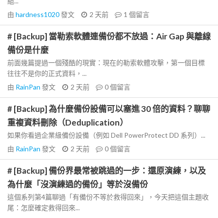
組...
由
hardness1020
發文
2 天前
1
個留言
# [Backup] 當勒索軟體連備份都不放過：Air Gap 與離線
備份是什麼
前面幾篇提過一個殘酷的現實：現在的勒索軟體攻擊，第一個目標
往往不是你的正式資料，...
由
RainPan
發文
2 天前
0
個留言
# [Backup] 為什麼備份設備可以塞進 30 倍的資料？聊聊
重複資料刪除（Deduplication）
如果你看過企業級備份設備（例如 Dell PowerProtect DD 系列）...
由
RainPan
發文
2 天前
0
個留言
# [Backup] 備份界最常被跳過的一步：還原演練，以及
為什麼「沒演練過的備份」等於沒備份
這個系列第4篇聊過「有備份不等於救得回來」，今天把這個主題收
尾：怎麼確定救得回來...