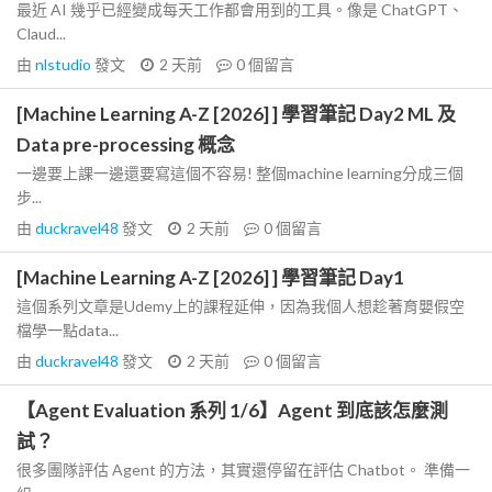
最近 AI 幾乎已經變成每天工作都會用到的工具。像是 ChatGPT、
Claud...
由
nlstudio
發文
2 天前
0
個留言
[Machine Learning A-Z [2026] ] 學習筆記 Day2 ML 及
Data pre-processing 概念
一邊要上課一邊還要寫這個不容易! 整個machine learning分成三個
步...
由
duckravel48
發文
2 天前
0
個留言
[Machine Learning A-Z [2026] ] 學習筆記 Day1
這個系列文章是Udemy上的課程延伸，因為我個人想趁著育嬰假空
檔學一點data...
由
duckravel48
發文
2 天前
0
個留言
【Agent Evaluation 系列 1/6】Agent 到底該怎麼測
試？
很多團隊評估 Agent 的方法，其實還停留在評估 Chatbot。 準備一