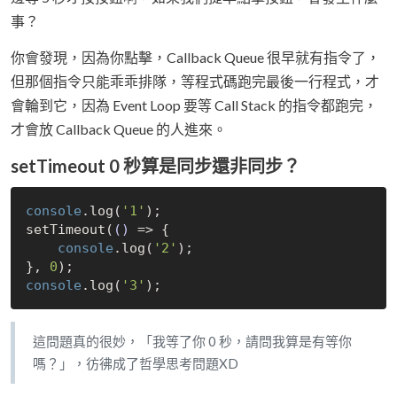
事？
你會發現，因為你點擊，Callback Queue 很早就有指令了，
但那個指令只能乖乖排隊，等程式碼跑完最後一行程式，才
會輪到它，因為 Event Loop 要等 Call Stack 的指令都跑完，
才會放 Callback Queue 的人進來。
setTimeout 0 秒算是同步還非同步？
console
.log(
'1'
);

setTimeout(
()
 =>
 {

console
.log(
'2'
);

}, 
0
console
.log(
'3'
這問題真的很妙，「我等了你 0 秒，請問我算是有等你
嗎？」，彷彿成了哲學思考問題XD