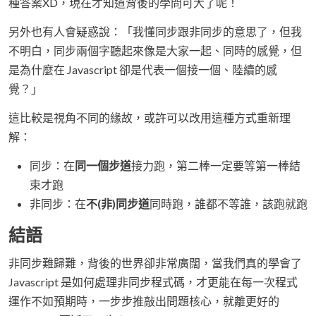
種答案XD，現在才知道背後的學問可大了呢！
另外也有人會疑惑說：「我懂同步跟非同步的意思了，但我
不明白，同步兩個字聽起來像是大家一起、同時的感覺，但
是為什麼在 Javascript 卻是代表一個接一個、陸續的感
覺？」
這比較是視角不同的緣故，或許可以改用這種方式重新理
解：
同步：在
同一個步道
接力跑，第二棒一定要等第一棒結
束才跑
非同步：在
不(非)同步道
同時跑，誰都不等誰，該跑就跑
結語
非同步難歸難，背後的世界卻非常廣闊，當我們真的學會了
Javascript 是如何處理非同步程式碼，才更能在每一次程式
運作不如預期時，一步步推敲出問題核心，就離更好的