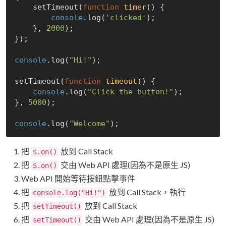
    setTimeout(
function
timer
(
) 
{

console
.log(
'clicked'
);    

    }, 
2000
);

});

console
.log(
"Hi!"
);

setTimeout(
function
timeout
(
) 
{

console
.log(
"Click the button!"
);

}, 
5000
);

console
.log(
"Welcome"
把
放到 Call Stack
$.on()
把
交由 Web API 處理(因為不是原生 JS)
$.on()
Web API 開始等待按鈕點擊事件
把
放到 Call Stack，執行
console.log("Hi!")
把
放到 Call Stack
setTimeout()
把
交由 Web API 處理(因為不是原生 JS)
setTimeout()