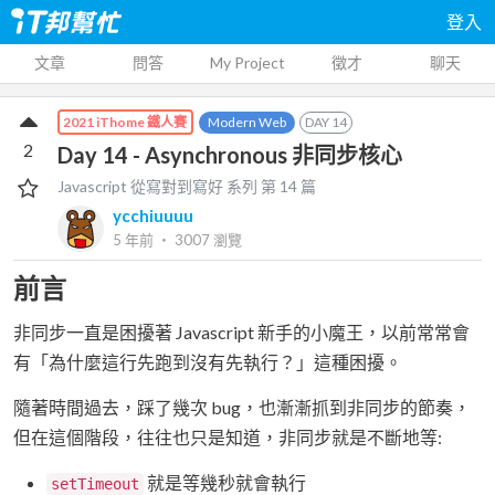
登入
文章
問答
My Project
徵才
聊天
Modern Web
DAY
14
2021 iThome 鐵人賽
2
Day 14 - Asynchronous 非同步核心
Javascript 從寫對到寫好
系列 第
14
篇
ycchiuuuu
5 年前
‧
3007
瀏覽
前言
非同步一直是困擾著 Javascript 新手的小魔王，以前常常會
有「為什麼這行先跑到沒有先執行？」這種困擾。
隨著時間過去，踩了幾次 bug，也漸漸抓到非同步的節奏，
但在這個階段，往往也只是知道，非同步就是不斷地等:
就是等幾秒就會執行
setTimeout