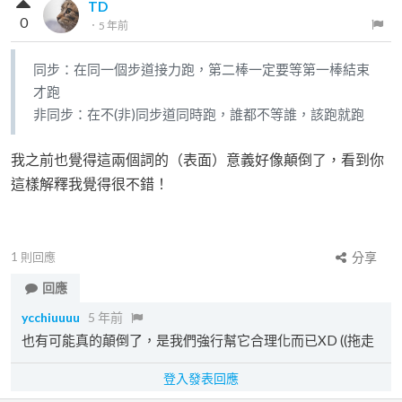
TD
0
．
5 年前
同步：在同一個步道接力跑，第二棒一定要等第一棒結束
才跑
非同步：在不(非)同步道同時跑，誰都不等誰，該跑就跑
我之前也覺得這兩個詞的（表面）意義好像顛倒了，看到你
這樣解釋我覺得很不錯！
1
則回應
分享
回應
ycchiuuuu
5 年前
也有可能真的顛倒了，是我們強行幫它合理化而已XD ((拖走
登入發表回應