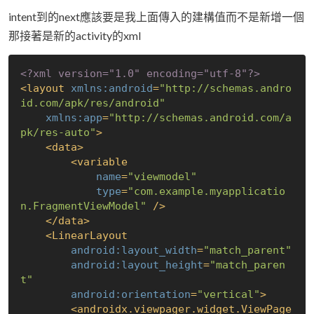
intent到的next應該要是我上面傳入的建構值而不是新增一個
那接著是新的activity的xml
<?xml version="1.0" encoding="utf-8"?>
<
layout
xmlns:android
=
"http://schemas.andro
id.com/apk/res/android"
xmlns:app
=
"http://schemas.android.com/a
pk/res-auto"
>
<
data
>
<
variable
name
=
"viewmodel"
type
=
"com.example.myapplicatio
n.FragmentViewModel"
 />
</
data
>
<
LinearLayout
android:layout_width
=
"match_parent"
android:layout_height
=
"match_paren
t"
android:orientation
=
"vertical"
>
<
androidx.viewpager.widget.ViewPage