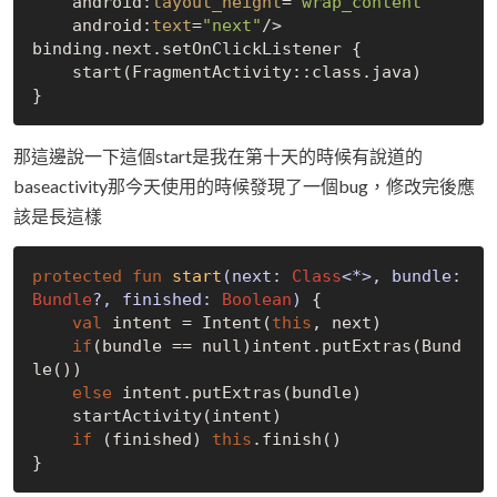
    android:
layout_height
=
"wrap_content"
    android:
text
=
"next"
/>

binding.next.setOnClickListener {

    start(FragmentActivity::class.java)

那這邊說一下這個start是我在第十天的時候有說道的
baseactivity那今天使用的時候發現了一個bug，修改完後應
該是長這樣
protected
fun
start
(next: 
Class
<*>, bundle: 
Bundle
?, finished: 
Boolean
)
 {

val
 intent = Intent(
this
, next)

if
(bundle == 
null
)intent.putExtras(Bund
le())

else
 intent.putExtras(bundle)

    startActivity(intent)

if
 (finished) 
this
.finish()
