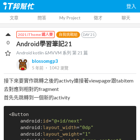
登入
文章
問答
My Project
徵才
聊天
自我挑戰組
DAY
21
2021 iThome 鐵人賽
0
Android學習筆記21
Android kotlin &MVVM
系列 第
21
篇
blossomgp3
5 年前
‧
1042
瀏覽
接下來要實作跳轉之後的activty連接著viewpager跟tabitem
去對應到相對的fragment
首先先跳轉到一個新的activity
<Button

    android:
id
=
"@+id/next"
    android:
layout_width
=
"0dp"
    android:
layout_weight
=
"1"