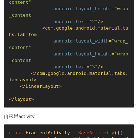
content"
android:layout_height
=
"wrap
_content"
android:text
=
"2"
/>
<
com.google.android.material.ta
bs.TabItem
android:layout_width
=
"wrap_
content"
android:layout_height
=
"wrap
_content"
android:text
=
"3"
/>
</
com.google.android.material.tabs.
TabLayout
>
</
LinearLayout
>
</
layout
>
再來是activity
class
FragmentActivity
 : 
BaseActiivity
(){
