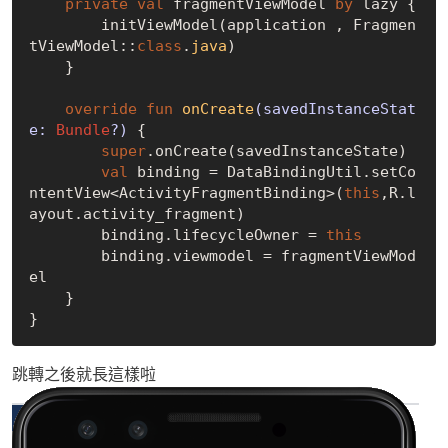
private
val
 fragmentViewModel 
by
 lazy {

        initViewModel(application , Fragmen
tViewModel::
class
.
java
)
    }

override
fun
onCreate
(savedInstanceStat
e: 
Bundle
?)
 {

super
.onCreate(savedInstanceState)

val
 binding = DataBindingUtil.setCo
ntentView<ActivityFragmentBinding>(
this
,R.l
ayout.activity_fragment)

        binding.lifecycleOwner = 
this
        binding.viewmodel = fragmentViewMod
el

    }

跳轉之後就長這樣啦