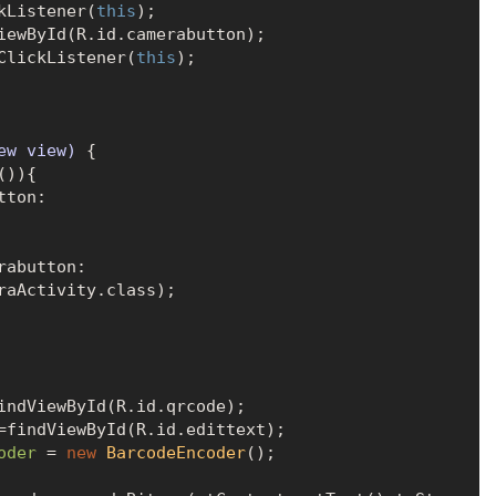
lickListener(
this
);

etOnClickListener(
this
);

ew view)
 {

)){

ton:

rabutton:

oder
=
new
BarcodeEncoder
();
