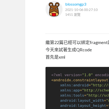
blossomgp3
2021-10-06 00:27:10
1451 瀏覽
繼第22篇已經可以綁定fragment
今天來試著生成QRcode
首先是xml
<?xml version=
"1.0"
 encodi
<
androidx.constraintlayout
xmlns:android
=
"http://
xmlns:app
=
"http://sche
xmlns:tools
=
"http://sc
android:layout_width
=
"
android:layout_height
=