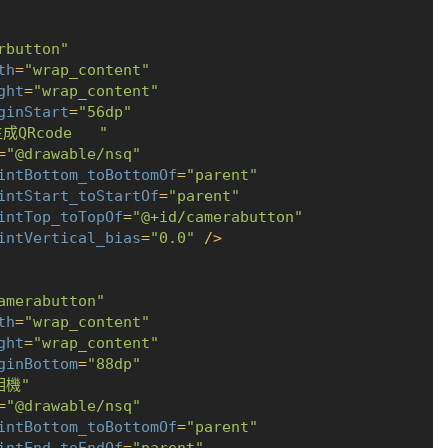
rbutton"
th
=
"wrap_content"
ght
=
"wrap_content"
ginStart
=
"56dp"
生成QRcode   "
=
"@drawable/nsq"
intBottom_toBottomOf
=
"parent"
intStart_toStartOf
=
"parent"
intTop_toTopOf
=
"@+id/camerabutton"
intVertical_bias
=
"0.0"
 />
amerabutton"
th
=
"wrap_content"
ght
=
"wrap_content"
ginBottom
=
"88dp"
相機"
=
"@drawable/nsq"
intBottom_toBottomOf
=
"parent"