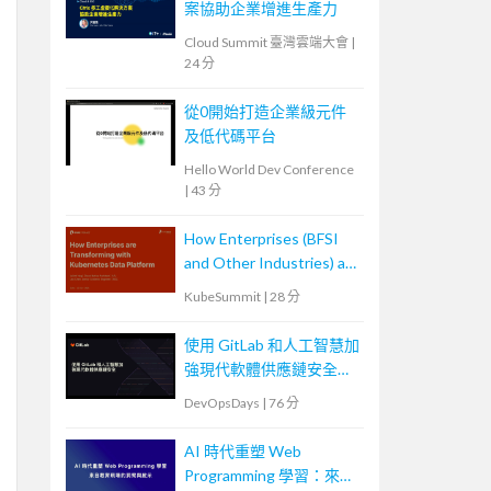
案協助企業增進生產力
Cloud Summit 臺灣雲端大會
|
24 分
從0開始打造企業級元件
及低代碼平台
Hello World Dev Conference
|
43 分
How Enterprises (BFSI
and Other Industries) are
Transforming with
KubeSummit
|
28 分
Kubernetes Data
Platforms
使用 GitLab 和人工智慧加
強現代軟體供應鏈安全
Securing the Modern
DevOpsDays
|
76 分
Software Supply Chain
with GitLab and AI
AI 時代重塑 Web
Programming 學習：來自