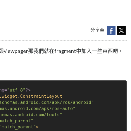
分享至
跟viewpager那我們就在fragment中加入一些東西吧，
ng=
"utf-8"
?>
.widget.ConstraintLayout
schemas.android.com/apk/res/android"
mas.android.com/apk/res-auto"
hemas.android.com/tools"
match_parent"
"match_parent"
>