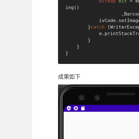
Bitmap
bit
=
 e
ing()

           
            ivCode.setImageBitmap(bit);

        }
catch
 (WriterExce
            e.printStackTrace();

        }

    }

成果如下