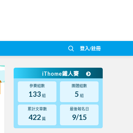
登入/註冊
iThome鐵人賽
參賽組數
團體組數
133
5
組
組
累計文章數
最後報名日
422
9/15
篇