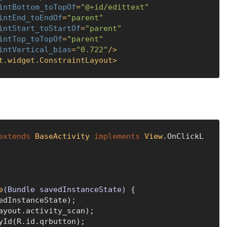
intBottom_toTopOf
=
"@+id/edittext"
intEnd_toEndOf
=
"parent"
intStart_toStartOf
=
"parent"
intTop_toTopOf
=
"parent"
intVertical_bias
=
"0.722"
/>
t.widget.ConstraintLayout
>
extends
BaseActivity
implements
View
.OnClickL
e
(Bundle savedInstanceState)
 {

edInstanceState);
