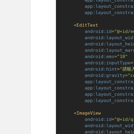
app:layout_constra
app:layout_constra
app:layout_constra
<
EditText
android:id
=
"@+id/e
android:layout_wid
android:layout_hei
android:layout_mar
android:ems
=
"10"
android:inputType
=
android:hint
=
"請輸
android:gravity
=
"c
app:layout_constra
app:layout_constra
app:layout_constra
app:layout_constra
<
ImageView
android:id
=
"@+id/q
android:layout_wid
android:layout_hei