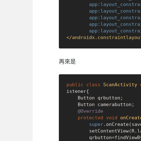
app:layout_constra
app:layout_constra
app:layout_constra
app:layout_constra
app:layout_constra
</
androidx.constraintlayou
再來是
public
class
ScanActivity
istener{

    Button qrbutton;

    Button camerabutton;

@Override
protected
void
onCreat
super
.onCreate(sav
        setContentView(R.layout.activity_scan);

        qrbutton=findViewById(R.id.qrbutton);
