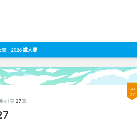
天室
2026 鐵人賽
DAY
27
系列 第
27
篇
27