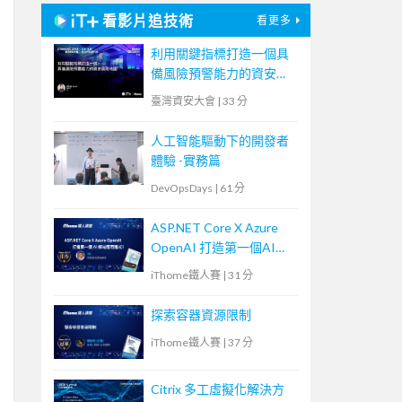
看影片追技術
看更多
利用關鍵指標打造一個具
備風險預警能力的資安風
險地圖
臺灣資安大會
|
33 分
人工智能驅動下的開發者
體驗 -實務篇
DevOpsDays
|
61 分
ASP.NET Core X Azure
OpenAI 打造第一個AI網
站應用程式！
iThome鐵人賽
|
31 分
探索容器資源限制
iThome鐵人賽
|
37 分
Citrix 多工虛擬化解決方