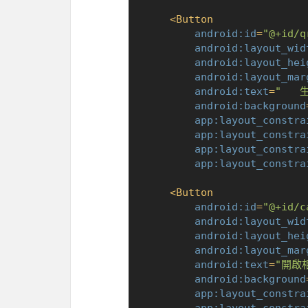
<
Button
android:id
=
"@+id/q
android:layout_wid
android:layout_hei
android:layout_mar
android:text
=
"   
android:background
app:layout_constra
app:layout_constra
app:layout_constra
app:layout_constra
<
Button
android:id
=
"@+id/c
android:layout_wid
android:layout_hei
android:layout_mar
android:text
=
"開啟
android:background
app:layout_constra