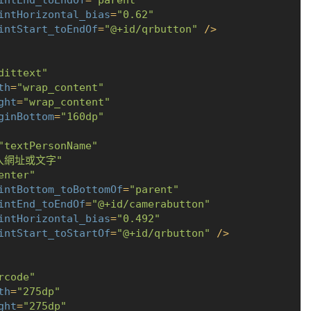
intEnd_toEndOf
=
"parent"
intHorizontal_bias
=
"0.62"
intStart_toEndOf
=
"@+id/qrbutton"
 />
dittext"
th
=
"wrap_content"
ght
=
"wrap_content"
ginBottom
=
"160dp"
"textPersonName"
入網址或文字"
enter"
intBottom_toBottomOf
=
"parent"
intEnd_toEndOf
=
"@+id/camerabutton"
intHorizontal_bias
=
"0.492"
intStart_toStartOf
=
"@+id/qrbutton"
 />
rcode"
th
=
"275dp"
ght
=
"275dp"