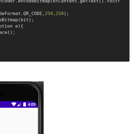
ncoder.encodeBitmap(etContent.getText().toStr
         ,BarcodeFormat.QR_CODE,
250
,
250
);

ption e){
