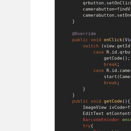
        qrbutton.setOnC
        camerabutton=findViewById(R.id.camerabutton);

        camerabutton.s
    }

@Override
public
void
onClick
(Vi
switch
 (view.getId(
case
 R.id.qrbut
                getCode();

break
;

case
 R.id.came
                start(CameraActivity.class);

break
;

        }

    }

public
void
getCode
()
{

        ImageView ivCode=findViewById(R.id.qrcode);

        EditText etContent=findViewById(R.id.edittext);

BarcodeEncoder
enc
try
{
