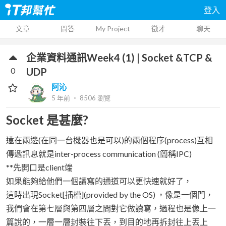
登入
文章
問答
My Project
徵才
聊天
企業資料通訊Week4 (1) | Socket &TCP &
0
UDP
阿沁
5 年前
‧
8506
瀏覽
Socket 是甚麼?
遠在兩邊(在同一台機器也是可以)的兩個程序(process)互相
傳遞訊息就是inter-process communication (簡稱IPC)
**先開口是client端
如果能夠給他們一個讀寫的通道可以更快速就好了，
這時出現Socket[插槽](provided by the OS) ，像是一個門，
我們會在第七層與第四層之間對它做讀寫，過程也是像上一
篇說的，一層一層封裝往下丟，到目的地再拆封往上丟上