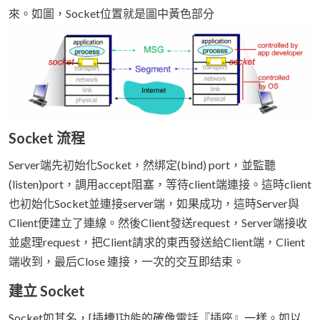
來。如圖，Socket位置就是圖中黃色部分
Socket 流程
Server端先初始化Socket，然绑定(bind) port，並監聽
(listen)port，調用accept阻塞，等待client端連接。這時client
也初始化Socket並連接server端，如果成功，這時Server與
Client便建立了連線。然後Client發送request，Server端接收
並處理request，把Client請求的東西發送給Client端，Client
端收到，最后Close 連接，一次的交互即结束。
建立 Socket
Socket如其名，[插槽]功能的確像電話『插座』一樣。如以