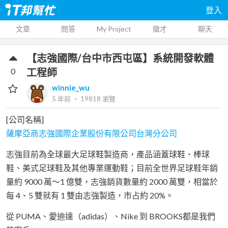
登入
文章
問答
My Project
徵才
聊天
【志強國際/台中市西屯區】系統開發軟體
0
工程師
winnie_wu
5 年前
‧
19818
瀏覽
[公司名稱]
薩摩亞商志強國際企業股份有限公司台灣分公司
志強目前為全球最大足球鞋製造商，產品涵蓋球鞋、棒球
鞋、美式足球鞋及其他專業運動鞋；目前全世界足球鞋年銷
量約 9000 萬～1 億雙，志強銷貨數量約 2000 萬雙，相當於
每 4、5 雙就有 1 雙由志強製造，市占約 20%。
從 PUMA、愛迪達（adidas）、Nike 到 BROOKS都是我們