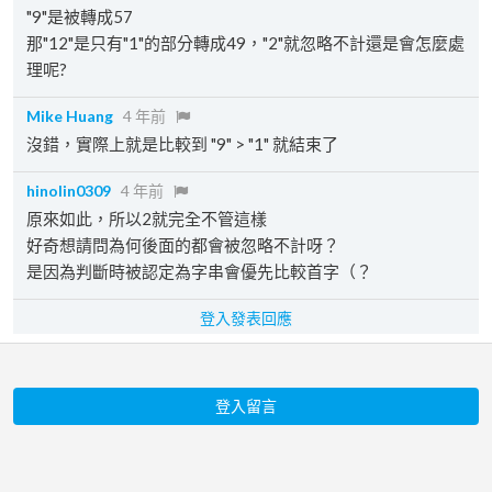
"9"是被轉成57
那"12"是只有"1"的部分轉成49，"2"就忽略不計還是會怎麼處
理呢?
Mike Huang
4 年前
沒錯，實際上就是比較到 "9" > "1" 就結束了
hinolin0309
4 年前
原來如此，所以2就完全不管這樣
好奇想請問為何後面的都會被忽略不計呀？
是因為判斷時被認定為字串會優先比較首字（？
登入發表回應
登入留言