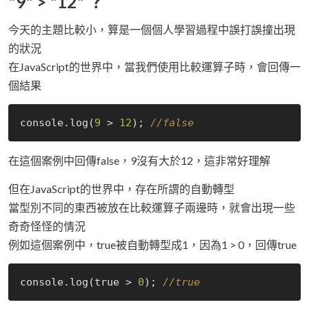
"9" > "12" ？
今天的主題比較小，算是一個個人學習過程中誤打誤撞出現
的狀況
在JavaScript的世界中，當我們使用比較運算子時，會回傳一
個結果
console.log(
9
 > 
12
); 
//false
在這個案例中回傳false，9沒有大於12，這非常好理解
但在JavaScript的世界中，存在所謂的自動轉型
當型別不同的東西被放在比較運算子兩邊時，就會出現一些
奇奇怪怪的情況
例如這個案例中，true被自動轉型成1，因為1 > 0，回傳true
console.log(
true
 > 
0
); 
//true