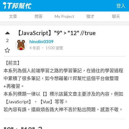
登入
文章
問答
My Project
徵才
聊天
【JavaScript】"9" > "12" //true
2
hinolin0309
4 年前
‧
1500
瀏覽
【前言】
本系列為個人前端學習之路的學習筆記，在過往的學習過程
中累積了很多筆記，如今想藉著IT邦幫忙這個平台做整理
+再複習。
本系列標題一律以【】標示該篇文章主要涉及的內容，例如
【JavaScript】、【Vue】等等。
若內容有誤，還麻煩各路大神不吝於點出問題，感激不敬。