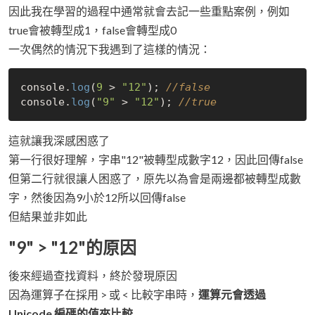
因此我在學習的過程中通常就會去記一些重點案例，例如
true會被轉型成1，false會轉型成0
一次偶然的情況下我遇到了這樣的情況：
console.
log
(
9
 > 
"12"
); 
//false
console.
log
(
"9"
 > 
"12"
); 
//true
這就讓我深感困惑了
第一行很好理解，字串"12"被轉型成數字12，因此回傳false
但第二行就很讓人困惑了，原先以為會是兩邊都被轉型成數
字，然後因為9小於12所以回傳false
但結果並非如此
"9" > "12"的原因
後來經過查找資料，終於發現原因
因為運算子在採用 > 或 < 比較字串時，
運算元會透過
Unicode 編碼的值來比較