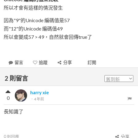
所以才會有這樣的情況發生
因為"9"的Unicode 編碼值是57
而"12"的Unicode 編碼值49
所以會變成57 > 49，自然就會回傳true了
留言
追蹤
分享
訂閱
2
則留言
harry xie
0
．
4 年前
長知識了
0
則回應
分享