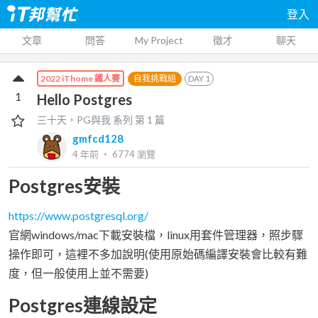
登入
文章
問答
My Project
徵才
聊天
自我挑戰組
DAY
1
2022 iThome 鐵人賽
1
Hello Postgres
三十天，PG與我
系列 第
1
篇
gmfcd128
4 年前
‧
6774
瀏覽
Postgres安裝
https://www.postgresql.org/
官網windows/mac下載安裝檔，linux用套件管理器，照步驟
操作即可，這裡不多加說明(使用原始碼編譯安裝會比較有難
度，但一般使用上並不需要)
Postgres連線設定