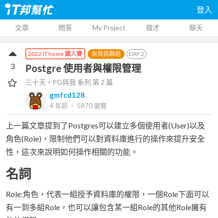
登入
文章
問答
My Project
徵才
聊天
自我挑戰組
DAY
2
2022 iThome 鐵人賽
3
Postgre 使用者與權限管理
三十天，PG與我
系列 第
2
篇
gmfcd128
4 年前
‧
5870
瀏覽
上一篇文章提到了Postgres可以建立多個使用者(User)以及
角色(Role)，限制他們可以對資料庫進行的操作來提升安全
性，這次來說明如何操作相關的功能。
名詞
Role:角色，代表一組授予資料庫的權限，一個Role下面可以
有一到多組Role，也可以讓包含某一組Role的其他Role擁有