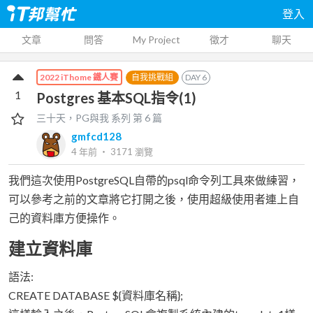
登入
文章
問答
My Project
徵才
聊天
自我挑戰組
DAY
6
2022 iThome 鐵人賽
1
Postgres 基本SQL指令(1)
三十天，PG與我
系列 第
6
篇
gmfcd128
4 年前
‧
3171
瀏覽
我們這次使用PostgreSQL自帶的psql命令列工具來做練習，
可以參考之前的文章將它打開之後，使用超級使用者連上自
己的資料庫方便操作。
建立資料庫
語法:
CREATE DATABASE ${資料庫名稱};