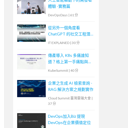
體驗 -實務篇
DevOpsDays
|
61 分
從另外一個角度看
ChatGPT 的社交工程潛
力—如何建構最高性價比
IT EXPLAINED
|
30 分
的資訊安全防線
傳產導入 K8s 多痛誰知
道？格上第一手痛點與解
法分享
KubeSummit
|
40 分
企業之生成 AI 檢索查詢 -
RAG 解決方案之規劃實作
Cloud Summit 臺灣雲端大會
|
37 分
DevOps加入Biz 提現
DevOps在企業價值定位