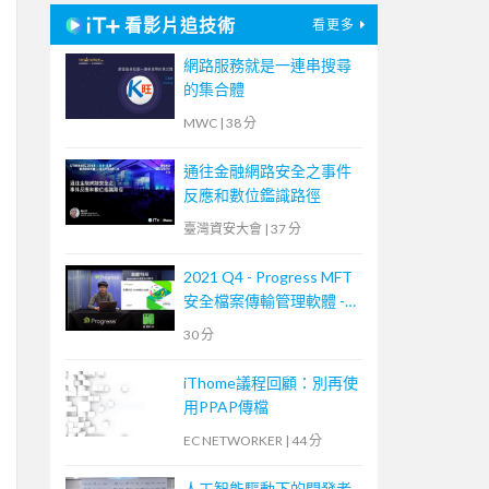
看影片追技術
看更多
網路服務就是一連串搜尋
的集合體
MWC
|
38 分
通往金融網路安全之事件
反應和數位鑑識路徑
臺灣資安大會
|
37 分
2021 Q4 - Progress MFT
安全檔案傳輸管理軟體 -
MOVEit Transfer 培訓課
30 分
程
iThome議程回顧：別再使
用PPAP傳檔
EC NETWORKER
|
44 分
人工智能驅動下的開發者