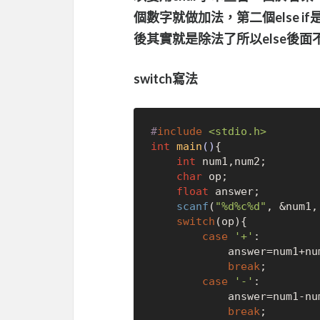
個數字就做加法，第二個else if
後其實就是除法了所以else後面不
switch寫法
#
include
<stdio.h>
int
main
()
{

int
 num1,num2;

char
 op;

float
 answer;

scanf
(
"%d%c%d"
, &num1,
switch
(op){

case
'+'
:

            answer=num1+num2;

break
;

case
'-'
:

            answer=num1-num2;

break
;
