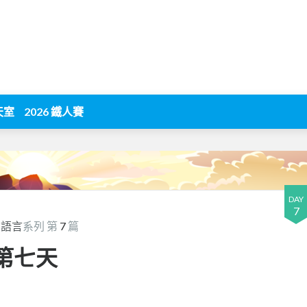
天室
2026 鐵人賽
DAY
7
+語言
系列 第
7
篇
第七天