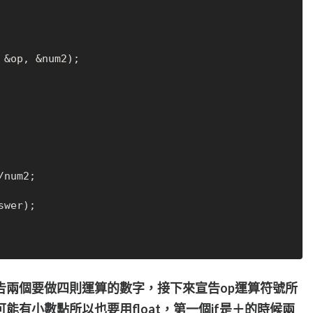
 &op, &num2);

/num2;

swer);

告兩個要做四則運算的數字，接下來宣告op運算符號所
可能有小數點所以也要用float，第一個if是＋的時候兩