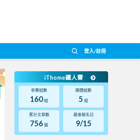
登入/註冊
iThome鐵人賽
參賽組數
團體組數
160
5
組
組
累計文章數
最後報名日
756
9/15
篇