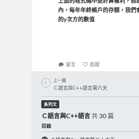
上面的程式碼中是計算複利，假設
內，每年年終帳戶的存額，我們會使
的y次方的數值
留言
追蹤
上一篇
Ｃ語言與C++語言第六天
系列文
Ｃ語言與C++語言
共
30
篇
目錄