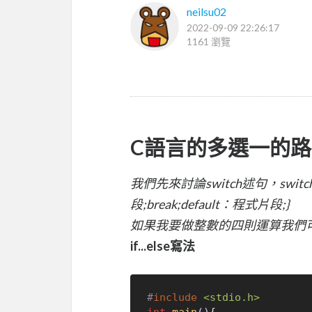
neilsu02
2022-09-09 22:26:17
1161 瀏覽
C語言的多選一的路口
我們先來討論switch述句，swi
段;break;default：程式片段;}
如果我要做整數的四則運算我們可以用i
if...else寫法
#
include
<stdio.h>