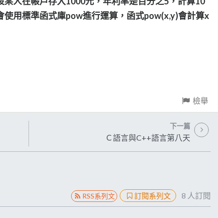
某人在帳戶存入1000元，年利率是百分之5，計算10
用標準函式庫pow進行運算，函式pow(x,y)會計算x
檢舉
下一篇
Ｃ語言與C++語言第八天
8
人訂閱
訂閱系列文
RSS系列文