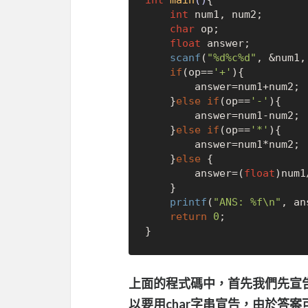
int
main
()
{

int
 num1, num2;

char
 op;

float
 answer;

scanf
(
"%d%c%d"
, &num1,
if
(op==
'+'
){

        answer=num1+num2;

    }
else
if
(op==
'-'
){

        answer=num1-num2;

    }
else
if
(op==
'*'
){

        answer=num1*num2;

    }
else
 {

        answer=(
float
)num1
    }

printf
(
"ANS: %f\n"
, an
return
0
;

上面的程式碼中，首先我們先宣
以要用char字串宣告，由於答案