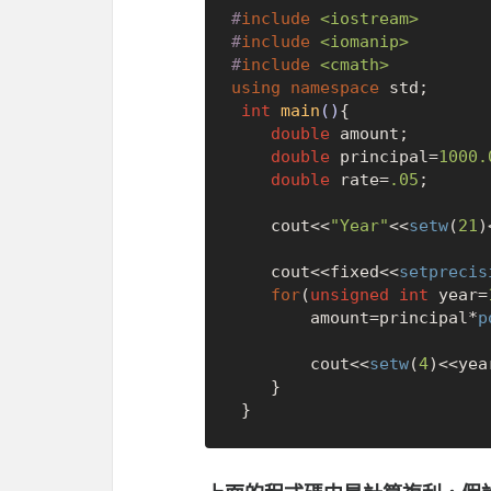
#
include
<iostream>
#
include
<iomanip>
#
include
<cmath>
using
namespace
 std;

int
main
()
{

double
 amount;

double
 principal=
1000.
double
 rate=
.05
;

    cout<<
"Year"
<<
setw
(
21
)
    cout<<fixed<<
setprecis
for
(
unsigned
int
 year=
        amount=principal*
p
        cout<<
setw
(
4
)<<yea
    }
