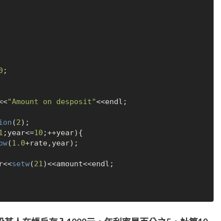
0
;

<<
"Amount on desposit"
<<endl;

ion
(
2
);

1
;year<=
10
;++year){

ow
(
1.0
+rate,year);

r<<
setw
(
21
)<<amount<<endl;
