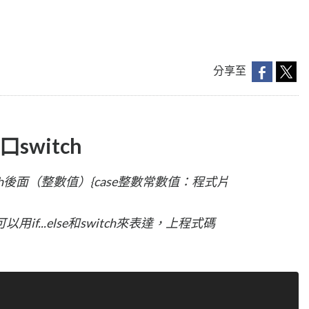
分享至
switch
tch後面（整數值）{case整數常數值：程式片
f...else和switch來表達，上程式碼