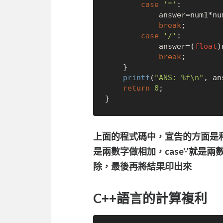
case
'*'
:

            answer=num1*num2;

break
;

case
'/'
:

            answer=(
float
)
break
;

    }

printf
(
"ANS: %f\n"
, an
return
0
;

上面的程式碼中，宣告的方面是和if..
是兩數字做相加，case'-'就是兩數
除，最後再將結果印出來
C++語言的計算複利