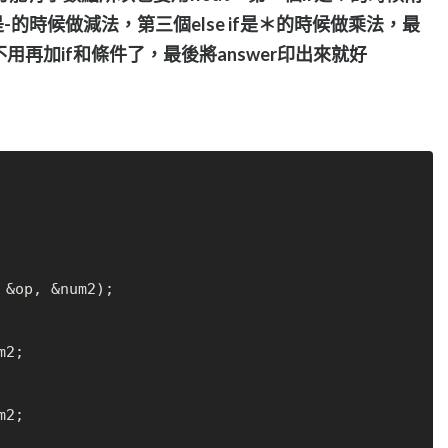
是-的時候做減法，第三個else if是＊的時候做乘法，最
用再加if和條件了，最後將answer印出來就好
 &op, &num2);
