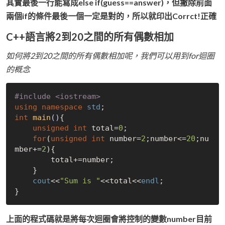
其實最後一行能寫成else if(guess==answer)，但撇除前面
兩個if的條件最後一個一定是對的，所以就印出Corrct!正確
C++語言將2到20之間的所有偶數相加
如何將2到20之間的所有偶數相加呢，我們可以用到for迴圈
的概念
#
include
<iostream>
using
namespace
std
int
main
()
{

unsigned
int
 total=
0
;

for
(
unsigned
int
 number=
2
;number<=
20
;nu
mber+=
2
){

        total+=number;

    }

cout
<<
"Sum is "
<<total<<
endl
;

上面的程式碼就是將每次迴圈會將控制的變數number目前