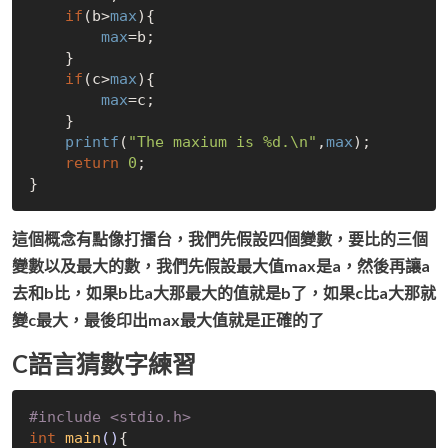
if
(b>
max
){

max
=b;

    }

if
(c>
max
){

max
=c;

    }

printf
(
"The maxium is %d.\n"
,
max
);

return
0
;

這個概念有點像打擂台，我們先假設四個變數，要比的三個
變數以及最大的數，我們先假設最大值max是a，然後再讓a
去和b比，如果b比a大那最大的值就是b了，如果c比a大那就
變c最大，最後印出max最大值就是正確的了
C語言猜數字練習
#
include
<stdio.h>
int
main
()
{
