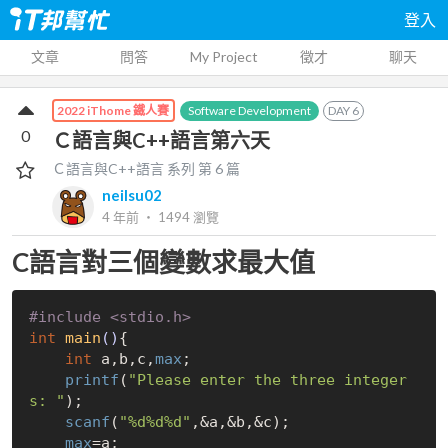
登入
文章
問答
My Project
徵才
聊天
Software Development
DAY
6
2022 iThome 鐵人賽
0
Ｃ語言與C++語言第六天
Ｃ語言與C++語言
系列 第
6
篇
neilsu02
4 年前
‧
1494
瀏覽
C語言對三個變數求最大值
#
include
<stdio.h>
int
main
()
{

int
 a,b,c,
max
;

printf
(
"Please enter the three integer
s: "
);

scanf
(
"%d%d%d"
,&a,&b,&c);

max
=a;
