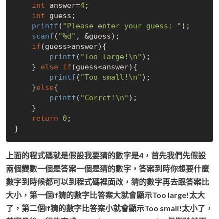
int
 answer=
4
;

int
 guess;

printf
(
"Please enter your guess: "
);

scanf
(
"%d"
, &guess);

if
(guess>answer){

printf
(
"Too large!\n"
);

    } 
else
if
(guess<answer){

printf
(
"Too small!\n"
);

    }
else
{

printf
(
"Corrct!\n"
);

    }

return
0
;

上面的程式碼就是假設我要猜的數字是4，首先我們先假設
兩個變數一個是答案一個是猜的數字，答案到時你想要什麼
數字到時候都可以到程式碼裡面改，猜的數字再去跟答案比
大小，第一個if猜的數字比答案大就會顯示Too large!太大
了，第二個if猜的數字比答案小就會顯示Too small!太小了，