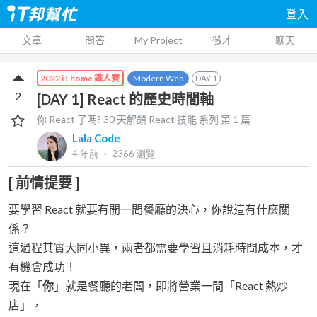
登入
文章
問答
My Project
徵才
聊天
Modern Web
DAY
1
2022 iThome 鐵人賽
2
[DAY 1] React 的歷史時間軸
你 React 了嗎? 30 天解鎖 React 技能
系列 第
1
篇
Lala Code
4 年前
‧
2366
瀏覽
[ 前情提要 ]
要學習 React 就要有開一間餐廳的決心，你說這有什麼關
係？
這過程其實大同小異，兩者都需要學習且消耗時間成本，才
有機會成功！
現在「
你
」就是餐廳的老闆，即將營業一間「React 熱炒
店」，