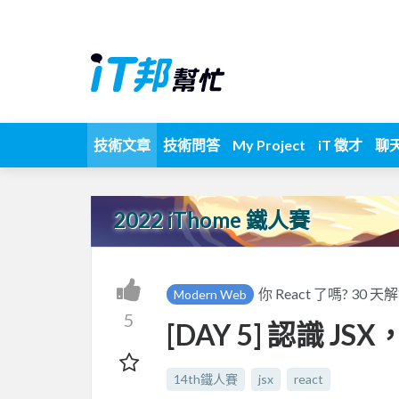
技術文章
技術問答
My Project
iT 徵才
聊
2022 iThome 鐵人賽
你 React 了嗎? 30 天
Modern Web
5
[DAY 5] 認識 JSX
14th鐵人賽
jsx
react