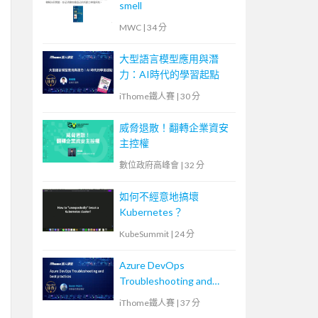
smell
MWC
|
34 分
大型語言模型應用與潛
力：AI時代的學習起點
iThome鐵人賽
|
30 分
威脅退散！翻轉企業資安
主控權
數位政府高峰會
|
32 分
如何不經意地搞壞
Kubernetes？
KubeSummit
|
24 分
Azure DevOps
Troubleshooting and
best practices
iThome鐵人賽
|
37 分