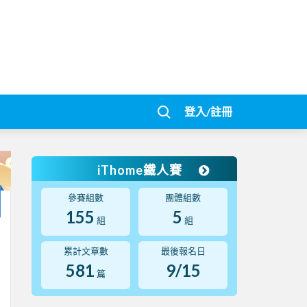
登入/註冊
iThome鐵人賽
參賽組數
團體組數
155
5
組
組
累計文章數
最後報名日
581
9/15
篇