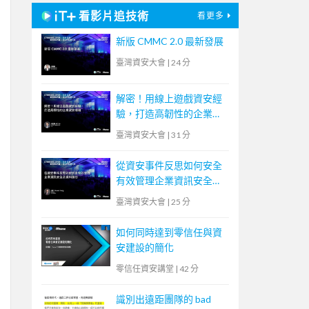
看影片追技術
看更多
新版 CMMC 2.0 最新發展
臺灣資安大會
|
24 分
解密！用線上遊戲資安經
驗，打造高韌性的企業資
安環境
臺灣資安大會
|
31 分
從資安事件反思如何安全
有效管理企業資訊安全及
資料備份
臺灣資安大會
|
25 分
如何同時達到零信任與資
安建設的簡化
零信任資安講堂
|
42 分
識別出遠距團隊的 bad