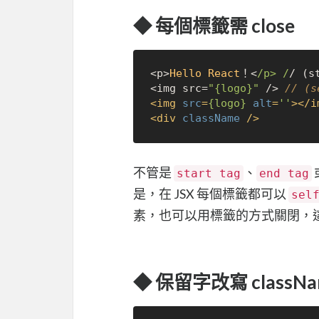
◆ 每個標籤需 close
<p>
Hello
React
！<
/p> /
/ (s
<img src=
"{logo}"
 /> 
// (s
<
img
src
=
{logo}
alt
=
''
>
</
i
<
div
className
 />
不管是
、
start tag
end tag
是，在 JSX 每個標籤都可以
sel
素，也可以用標籤的方式關閉，這些
◆ 保留字改寫 className