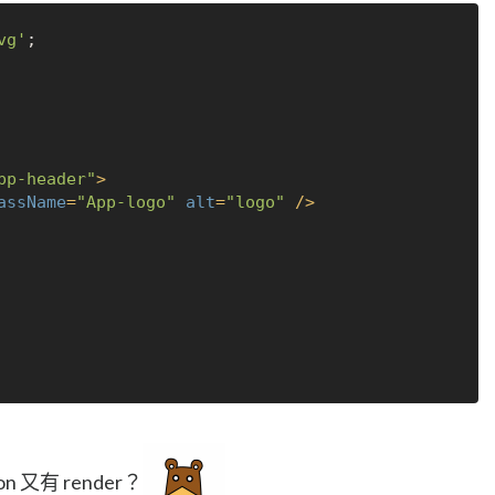
vg'
pp-header"
>
assName
=
"App-logo"
alt
=
"logo"
 />
n 又有 render？