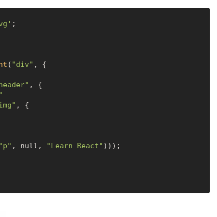
vg'
nt
(
"div"
, {

header"
, {

"
img"
, {

"p"
, 
null
, 
"Learn React"
)));
