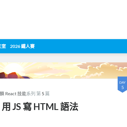
天室
2026 鐵人賽
DAY
5
解鎖 React 技能
系列 第
5
篇
，用 JS 寫 HTML 語法