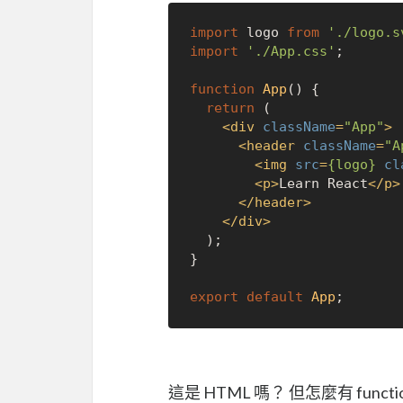
import
 logo 
from
'./logo.s
import
'./App.css'
;

function
App
(
) {

return
 (

<
div
className
=
"App"
>
<
header
className
=
"A
<
img
src
=
{logo}
cl
<
p
>
Learn React
</
p
>
</
header
>
</
div
>
  );

}

export
default
App
這是 HTML 嗎？ 但怎麼有 functio