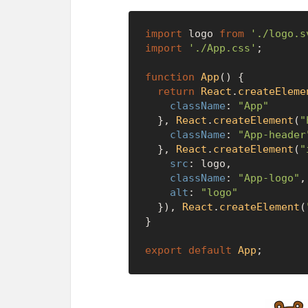
import
 logo 
from
'./logo.s
import
'./App.css'
;

function
App
(
) {

return
React
.
createEleme
className
: 
"App"
  }, 
React
.
createElement
(
"
className
: 
"App-header
  }, 
React
.
createElement
(
"
src
: logo,

className
: 
"App-logo"
,

alt
: 
"logo"
  }), 
React
.
createElement
(
}

export
default
App