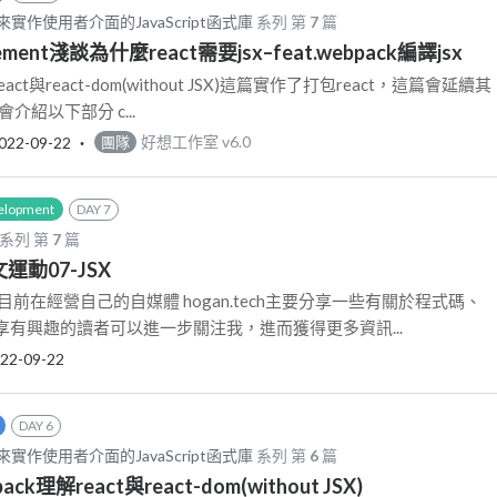
用來實作使用者介面的JavaScript函式庫
系列 第
7
篇
lement淺談為什麼react需要jsx–feat.webpack編譯jsx
act與react-dom(without JSX)這篇實作了打包react，這篇會延續其
介紹以下部分 c...
022-09-22
‧
好想工作室 v6.0
團隊
elopment
DAY 7
系列 第
7
篇
文運動07-JSX
n目前在經營自己的自媒體 hogan.tech主要分享一些有關於程式碼、
有興趣的讀者可以進一步關注我，進而獲得更多資訊...
22-09-22
DAY 6
用來實作使用者介面的JavaScript函式庫
系列 第
6
篇
k理解react與react-dom(without JSX)