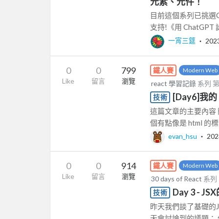
元素、元件！
目前這個系列已挑選Ch
支持!《用 ChatGPT 
一宵三筵
‧
202
0
0
799
鐵人賽
Modern Web
Like
留言
瀏覽
react 學習記錄
系列 
[Day6]我的 
技術
這篇文章的主要內容 簡單
個有點像是 html 的標籤。 
evan_hsu
‧
202
0
0
914
鐵人賽
Modern Web
Like
留言
瀏覽
30 days of React
系列
Day 3 - 
技術
昨天我們談了基礎的J
天會討論到的議題： 使