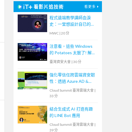
看影片追技術
看更多
程式遠端教學講師血淚
史：一堂想設計自已的程
式線上課程者的先修必要
MWC
|
20 分
通識課
注意看，這些 Windows
的 Potatoes 太狠了! 解析
5 種基於 MS-RPCE 的攻
臺灣資安大會
|
30 分
擊手法
強化零信任跨雲端資安韌
性：透過 Azure AD &
Zscaler ZPA 打造無縫且
Cloud Summit 臺灣雲端大會
|
安全的居家辦公體驗
33 分
結合生成式 AI 打造有趣
的 LINE Bot 應用
Cloud Summit 臺灣雲端大會
|
39 分