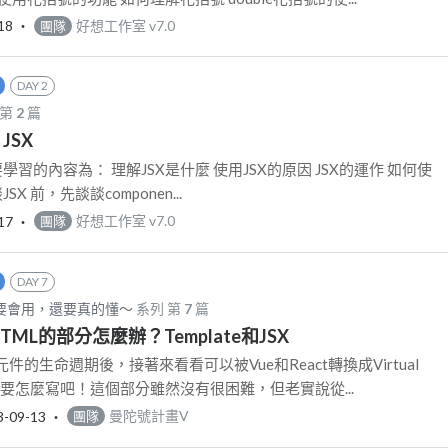
18
‧
好想工作室 v7.0
團隊
DAY 2
 第
2
篇
 JSX
學習的內容為： 理解JSX是什麼 使用JSX的原因 JSX的運作 如何使
JSX 前，先談談componen...
17
‧
好想工作室 v7.0
團隊
DAY 7
不只要會用，還要真的懂～
系列 第
7
篇
HTML的部分怎麼辦？Template和JSX
的生命週期後，接著來看看可以被Vue和React轉換成Virtual
分要怎麼寫吧！這個部分雖然沒有很困難，但老實說從...
3-09-13
‧
曼陀號計畫V
團隊