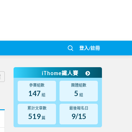
登入/註冊
iThome鐵人賽
蹤
參賽組數
團體組數
147
5
組
組
累計文章數
最後報名日
519
9/15
篇