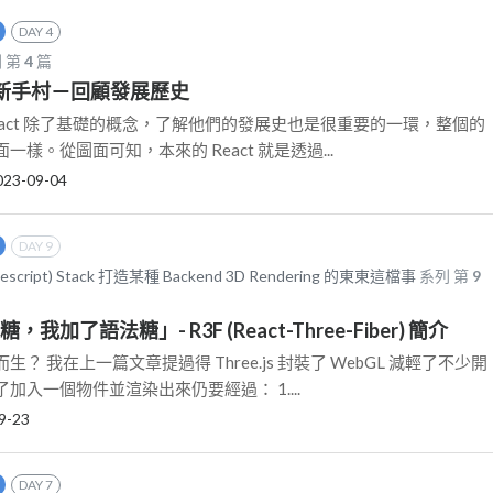
DAY 4
 第
4
篇
走出新手村－回顧發展歷史
 React 除了基礎的概念，了解他們的發展史也是很重要的一環，整個的
樣。從圖面可知，本來的 React 就是透過...
023-09-04
DAY 9
ypescript) Stack 打造某種 Backend 3D Rendering 的東東這檔事
系列 第
9
是糖，我加了語法糖」- R3F (React-Three-Fiber) 簡介
？ 我在上一篇文章提過得 Three.js 封裝了 WebGL 減輕了不少開
加入一個物件並渲染出來仍要經過： 1....
9-23
DAY 7