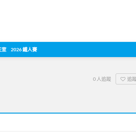
天室
2026 鐵人賽
追
0
人追蹤