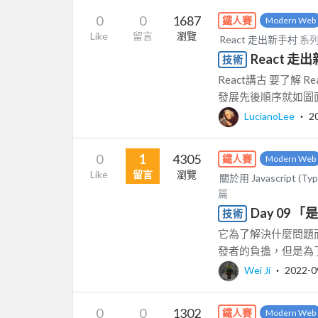
0
0
1687
鐵人賽
Modern Web
Like
留言
瀏覽
React 走出新手村
系列
React 
技術
React講古 要了解
發展先後順序就如圖面一
LucianoLee
‧
2
0
1
4305
鐵人賽
Modern Web
Like
留言
瀏覽
關於用 Javascript (T
篇
Day 09 「
技術
它為了解決什麼問題而生
發者的負擔，但是為了
Wei Ji
‧
2022-0
0
0
1302
鐵人賽
Modern Web