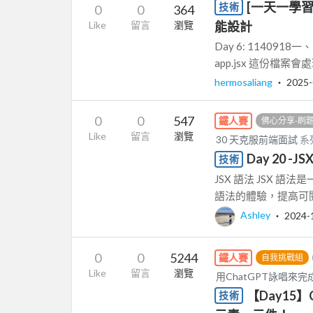
[一天一學習
技術
0
0
364
Like
留言
瀏覽
能設計
Day 6: 11409
app.jsx 這份檔案
hermosaliang
‧
2025-
0
0
547
鐵人賽
佛心分享-刷
Like
留言
瀏覽
30 天克服前端面試
系
Day 20
技術
JSX 語法 JSX 語法
語法的體驗，提高可閱讀
Ashley
‧
2024-
0
0
5244
鐵人賽
自我挑戰組
Like
留言
瀏覽
用ChatGPT詠唱來
【Day15】
技術