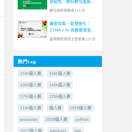
安韌性，做好數位風險防
護！】
數位政府高峰會
|
31 分
嚴密存取，智慧簡化：
ZTNA × AI 為醫療資安注
入新動能
臺灣醫院資訊主管會議
|
27 分
熱門tag
15th鐵人賽
16th鐵人賽
13th鐵人賽
14th鐵人賽
17th鐵人賽
12th鐵人賽
11th鐵人賽
鐵人賽
2019鐵人賽
javascript
2018鐵人賽
python
2017鐵人賽
windows
php