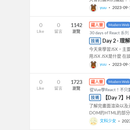
yuu
‧
2023-09-
0
0
1142
鐵人賽
Modern Web
Like
留言
瀏覽
30 days of React
系列
Day 2 - 理解
技術
今天來學習JSX，主要
用JSX JSX是什麼 在談
yuu
‧
2023-09-
0
0
1723
鐵人賽
Modern Web
Like
留言
瀏覽
從Vue學React！
【Day 7】
技術
了解完畫面渲染以及元件
DOM的HTML的部
文科少女
‧
202