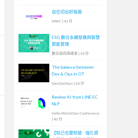
自在切出好版面
MWC
|
41 分
ESG 數位永續發展與智慧
節能管理
數位政府高峰會
|
34 分
The balance between
Dev & Ops in OT
DevOpsDays
|
26 分
Review AI from LINE EC
NLP
Hello World Dev Conference
|
43 分
【知己也要知彼 - 強化資