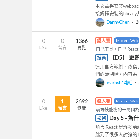
本文章將安裝webpack
接解釋安裝的librar
DannyChen
‧
2
0
0
1366
鐵人賽
Modern Web
Like
留言
瀏覽
自己工具，自己 React 
【D5】 更熟
技術
運用官方範例，改寫自己的 
們的範例檔，內容為： fun
eyelash*睫毛
‧
0
1
2692
鐵人賽
Modern Web
Like
留言
瀏覽
前端技能樹的十萬個
Day 5 - 為
技術
前言 React 是許
跳到了很多人討論的 R