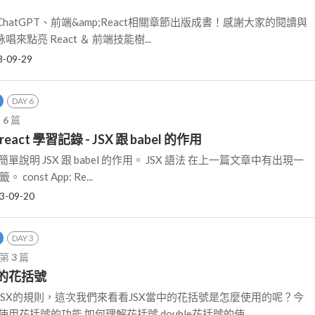
atGPT、前端&amp;React相關章節出版成書！感謝大家的閱讀與
詠唱來點亮 React ＆ 前端技能樹...
3-09-29
DAY 6
第
6
篇
react 學習記錄 - JSX 跟 babel 的作用
說明 JSX 跟 babel 的作用。 JSX 語法 在上一篇文章中有出現一
const App: Re...
3-09-20
DAY 3
 第
3
篇
JSX的花括號
SX的規則，這次我們來看看JSX當中的花括號是怎麼使用的呢？今
用花括號的功能 如何理解花括號 double花括號的使...