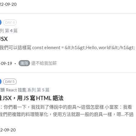
22-09-20
DAY 4
列 第
4
篇
SX
以這樣寫 const element = &lt;h1&gt;Hello, world!&lt;/h1&gt;
-09-19
‧
還不給我加薪
團隊
DAY 5
解鎖 React 技能
系列 第
5
篇
識 JSX，用 JS 寫 HTML 語法
傅：你們看一下，我找到了傳說中的廚具～這個怎麼樣 小當家：我看
我們把複雜的料理簡單化，使用方法就跟一般的廚具一樣，嗯…不過
2-09-20