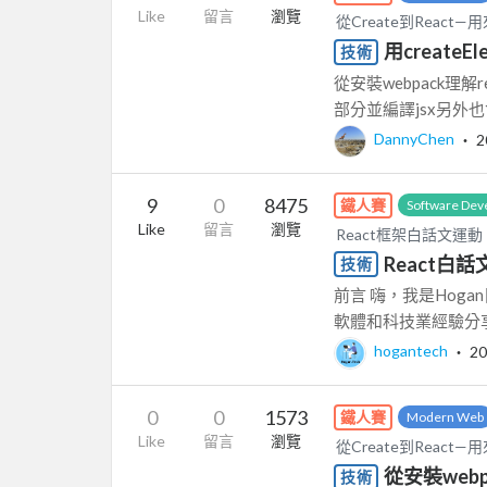
Like
留言
瀏覽
從Create到React—
用createE
技術
從安裝webpack理解re
部分並編譯jsx另外也會
DannyChen
‧
2
9
0
8475
鐵人賽
Software Dev
Like
留言
瀏覽
React框架白話文運動
React白話
技術
前言 嗨，我是Hoga
軟體和科技業經驗分享
hogantech
‧
20
0
0
1573
鐵人賽
Modern Web
Like
留言
瀏覽
從Create到React—
從安裝webpac
技術