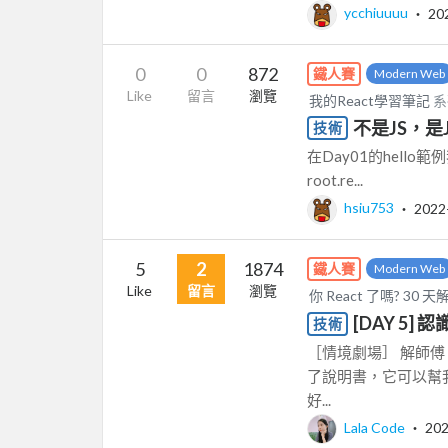
ycchiuuuu
‧
20
0
0
872
鐵人賽
Modern Web
Like
留言
瀏覽
我的React學習筆記
系
不是JS，是J
技術
在Day01的hello範例我們可
root.re...
hsiu753
‧
2022
5
2
1874
鐵人賽
Modern Web
Like
留言
瀏覽
你 React 了嗎? 30 天
[DAY 5] 認
技術
［情境劇場］ 解師
了說明書，它可以幫
好...
Lala Code
‧
202