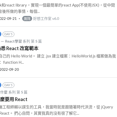
和react library，實現一個最簡單的react App(不使用JSX)，從中間
y背後所做的事情，每個...
022-09-21
‧
好想工作室 v6.0
團隊
DAY 5
－ React學習
系列 第
5
篇
悉 React 改寫範本
Hello World。 建立 .jsx 建立檔案：HelloWorld.js 檔案做為我
ction H...
2022-09-20
DAY 5
為什麼
系列 第
5
篇
什麼要用 React
多前端工程師賴以謀生的工具，我當時就是跟隨著時代洪流，從 jQuery
eact。 捫心自問，其實我真的沒有很了解它...