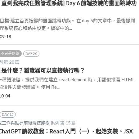
 直到我完成任務管理系統] Day 6 前端按鍵的畫面跳轉功
18一、目標:建立首頁按鍵的畫面跳轉功能。 在 day 5的文章中，最後提到
會處理系統核心和路由設定。檔案中的...
09-18
題不只是刷題
DAY 20
列 第
20
篇
 -JSX 是什麼？瀏覽器可以直接執行嗎？
是一種語法糖，提供我們在建立 react element 時，用類似撰寫 HTML
性與開發體驗。 使用 Re...
10-04
DAY 15
完成工作與點亮前後端技能樹
系列 第
15
篇
ChatGPT請教教我：React入門（一）- 起始安裝、JSX