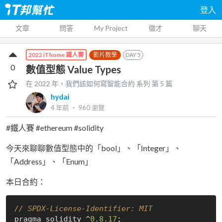
登入
文章
問答
My Project
徵才
聊天
影片教學
DAY
5
2022 iThome 鐵人賽
0
數值型態 Value Types
在 2022 年，我們該如何寫智能合約
系列 第
5
篇
hydai
4 年前
‧
960
瀏覽
#鐵人賽 #ethereum #solidity
今天來聊聊數值型態中的「bool」、「Integer」、
「Address」、「Enum」
本日合約：
// SPDX-License-Identifier: MIT
pragma solidity ^
0.8
.17
;
