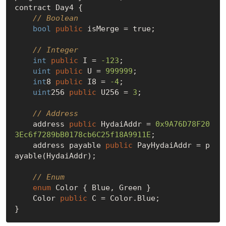
contract Day4 {

// Boolean
bool
public
 isMerge = 
true
;

// Integer
int
public
 I = 
-123
;

uint
public
 U = 
999999
;

int
8 
public
 I8 = 
-4
;

uint
256 
public
 U256 = 
3
;

// Address
    address 
public
 HydaiAddr = 
0x9A76D78F20
3Ec6f7289bB0178cb6C25f18A9911E
;

    address payable 
public
 PayHydaiAddr = p
ayable(HydaiAddr);

// Enum
enum
 Color { Blue, Green }

    Color 
public
 C = Color.Blue;
