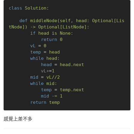
class
Solution:
def
middleNode(self, head: Optional[Lis
tNode]) -> Optional[ListNode]:
if
head is None:
return
0
vL
 = 
0
temp
 = 
head
while
head:
head
 = 
head.next
vL+
=
1
mid
 = 
vL//2
while
mid:
temp
 = 
temp.next
mid
-= 1
return
temp
感覺上差不多