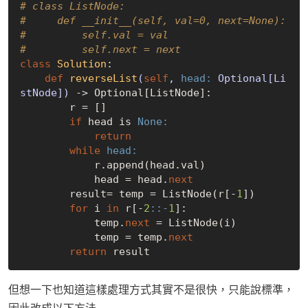
# class ListNode:
#     def __init__(self, val=0, next=None):
#         self.val = val
#         self.next = next
class
Solution
:
def
reverseList
(
self
, 
head:
 Optional[Li
stNode])
 -> Optional[ListNode]:

        r = []

if
 head is 
None:
return
while
head:
            r.append(head.val)

            head = head.
next
        result= temp = ListNode(r[-
1
])

for
 i 
in
 r[-
2
:
:-
1
]:

            temp.
next
 = ListNode(i)

            temp = temp.
next
return
但想一下也知道這樣處理方式其實不是很快，只能說標準，
因此改成以下方法