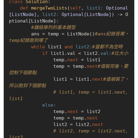
class
Solution
:
def
mergeTwoLists
(
self
, 
list1:
 Optional
[ListNode], 
list2:
 Optional[ListNode])
 -> O
ptional[ListNode]:

#鏈結串列的基本題型
        ans = temp = ListNode()
#ans紀錄答案，
temp紀錄跑到哪了
while
 list1 
and
list2:
#當都不為空時
if
 list1.val < list2.
val:
#比大小
                temp.
next
 = list1

                temp = temp.
next
#值裝完後，要
控制下個節點
                list1 = list1.
next
#值被裝了，
所以跑到下個節點
# list1, temp = list1.next, 
list1
else:
                temp.
next
 = list2

                temp = temp.
next
                list2 = list2.
next
# list2, temp = list2.next, 
list2