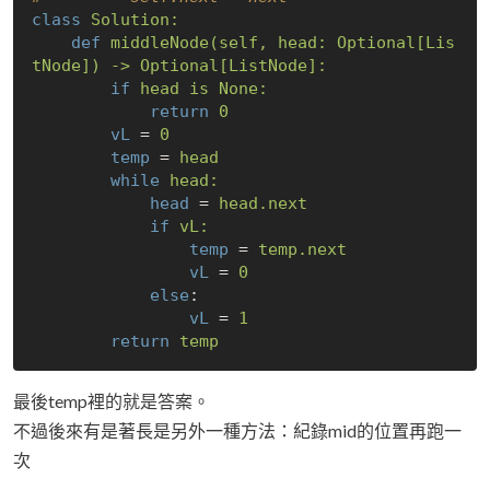
class
Solution:
def
middleNode(self, head: Optional[Lis
tNode]) -> Optional[ListNode]:
if
head is None:
return
0
vL
 = 
0
temp
 = 
head
while
head:
head
 = 
head.next
if
vL:
temp
 = 
temp.next
vL
 = 
0
else
:
vL
 = 
1
return
temp
最後temp裡的就是答案。
不過後來有是著長是另外一種方法：紀錄mid的位置再跑一
次