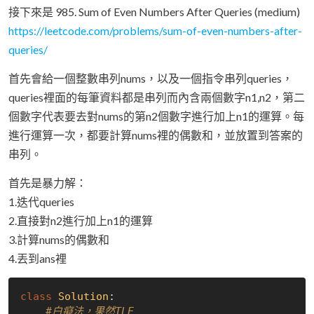
接下來是 985. Sum of Even Numbers After Queries (medium)
https://leetcode.com/problems/sum-of-even-numbers-after-
queries/
首先會給一個整數串列nums，以及一個指令串列queries，
queries裡面的每筆資料都是串列而內含兩個數字n1,n2，第二
個數字代表要去對nums的第n2個數字進行加上n1的運算。每
進行運算一次，都要計算nums裡的偶數和，並放置到答案的
串列。
首先是暴力解：
1.迭代queries
2.直接對n2進行加上n1的運算
3.計算nums的偶數和
4.丟到ans裡
class
Solution
:
#白癡法，果然TLE