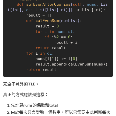
def
sumEvenAfterQueries
(
self
, 
nums:
 Lis
t[int], 
qL:
 List[List[int]])
 -> List[int]:

        result = []

def
calEvenSum
(numList)
:

            result = 
0
for
 i 
in
numList:
if
 i%
2
 == 
0
:

                    result +=i

return
 result

for
 i 
in
qL:
            nums[i[
1
]] += i[
0
]

            result.append(calEvenSum(nums))

return
完全不意外的TLE。
真正的方式應該是這樣：
先計算nums的偶數和total
由於每次只會變動一個數字，所以只需要由此判斷每次