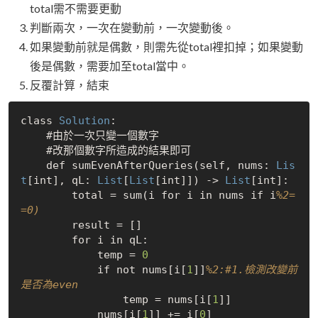
total需不需要更動
判斷兩次，一次在變動前，一次變動後。
如果變動前就是偶數，則需先從total裡扣掉；如果變動
後是偶數，需要加至total當中。
反覆計算，結束
class 
Solution
:

    #由於一次只變一個數字

    #改那個數字所造成的結果即可

    def sumEvenAfterQueries(self, nums: 
Lis
t
[int], qL: 
List
[
List
[int]]) -> 
List
[int]:

        total = sum(i for i in nums if i
%2=
=0)
        result = []

        for i in qL:

            temp = 
0
            if not nums[i[
1
]]
%2:#1.檢測改變前
是否為even
                temp = nums[i[
1
]]

            nums[i[
1
]] += i[
0
]
