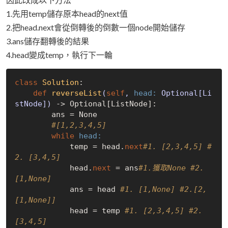
1.先用temp儲存原本head的next值
2.把head.next會從倒轉後的倒數一個node開始儲存
3.ans儲存翻轉後的結果
4.head變成temp，執行下一輪
class
Solution
:
def
reverseList
(
self
, 
head:
 Optional[Li
stNode])
 -> Optional[ListNode]:

        ans = None

#[1,2,3,4,5]
while
head:
            temp = head.
next
#1. [2,3,4,5] #
2. [3,4,5] 
            head.
next
 = ans
#1.獲取None #2.
[1,None]
            ans = head 
#1. [1,None] #2.[2,
[1,None]]
            head = temp 
#1. [2,3,4,5] #2.
[3,4,5]