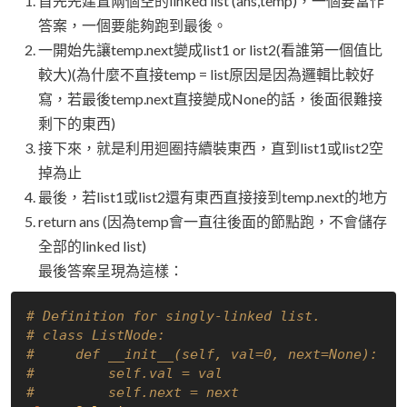
首先先建置兩個空的linked list (ans,temp)，一個要當作
答案，一個要能夠跑到最後。
一開始先讓temp.next變成list1 or list2(看誰第一個值比
較大)(為什麼不直接temp = list原因是因為邏輯比較好
寫，若最後temp.next直接變成None的話，後面很難接
剩下的東西)
接下來，就是利用迴圈持續裝東西，直到list1或list2空
掉為止
最後，若list1或list2還有東西直接接到temp.next的地方
return ans (因為temp會一直往後面的節點跑，不會儲存
全部的linked list)
最後答案呈現為這樣：
# Definition for singly-linked list.
# class ListNode:
#     def __init__(self, val=0, next=None):
#         self.val = val
#         self.next = next