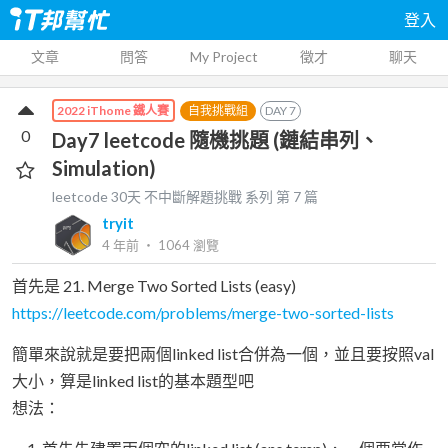
登入
文章
問答
My Project
徵才
聊天
自我挑戰組
DAY
7
2022 iThome 鐵人賽
0
Day7 leetcode 隨機挑題 (鏈結串列、
Simulation)
leetcode 30天 不中斷解題挑戰
系列 第
7
篇
tryit
4 年前
‧
1064
瀏覽
首先是 21. Merge Two Sorted Lists (easy)
https://leetcode.com/problems/merge-two-sorted-lists
簡單來說就是要把兩個linked list合併為一個，並且要按照val
大小，算是linked list的基本題型吧
想法：