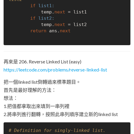
if
list1:
            temp.
next
 = list1

if
list2:
            temp.
next
 = list2

return
 ans.
next
再來是 206. Reverse Linked List (easy)
https://leetcode.com/problems/reverse-linked-list
把一個linked list倒轉過來標準題目。
首先是最好理解的方法：
想法：
1.把值都拿取出來填到一串列裡
2.將串列進行翻轉，按照此串列順序建立新的linked list
# Definition for singly-linked list.