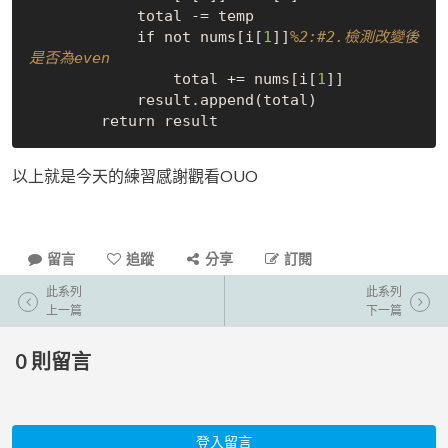
            total -= temp

            if not nums[i[
1
]]
%2:#2.檢測改變後
是否為even
                total += nums[i[
1
]]

            result.append(total)

以上就是今天的練習感謝觀看OUO
留言
追蹤
分享
訂閱
此系列
此系列
上一篇
下一篇
0
則留言
登入留言