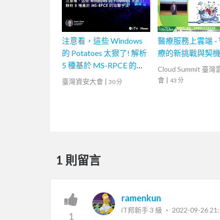
注意看，這些 Windows
醫療服務上雲端 -
的 Potatoes 太狠了! 解析
療的新挑戰與契
5 種基於 MS-RPCE 的攻
Cloud Summit 臺
擊手法
會
|
43 分
臺灣資安大會
|
30 分
1 則留言
ramenkun
iT邦新手 3 級 ‧
2022-09-26 21:
1