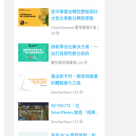
從中華電信轉型歷程探討
大型企業數位轉型策略
Cloud Summit 臺灣雲端大會
|
29 分
微軟零信任解決方案：一
站打造韌性數位政府
數位政府高峰會
|
35 分
衝出新手村，開發與維運
的體驗進化之旅
DevOpsDays
|
22 分
KEYNOTE｜在
SmartNews 創造「超棒的
改變」！特務部隊
DevOpsDays
|
55 分
「ACT」挑戰的事故減半
作戰
告別 RCA 撰寫地獄：利