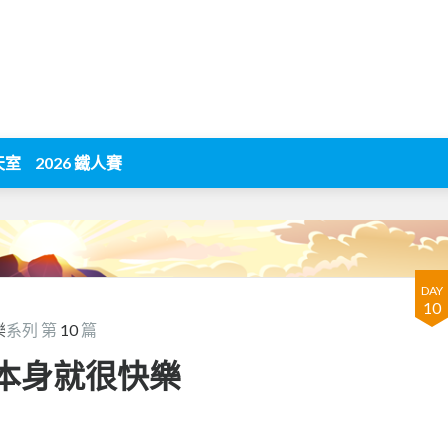
天室
2026 鐵人賽
DAY
10
樂
系列 第
10
篇
，本身就很快樂