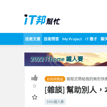
技術文章
技術問答
My Project
iT 徵才
聊
2022 iThome 鐵人賽
寫程式帶給我的無形快
自我挑戰組
0
[雜談] 幫助別人
14th鐵人賽