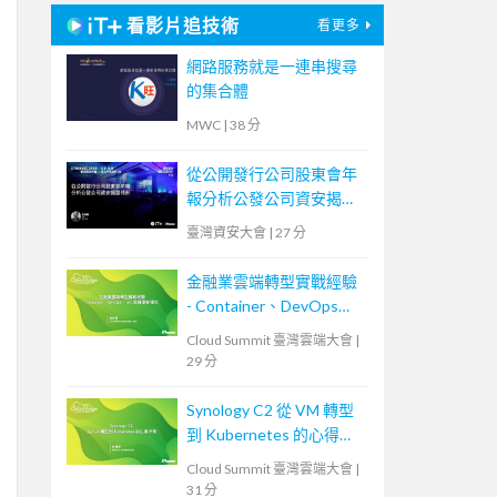
看影片追技術
看更多
網路服務就是一連串搜尋
的集合體
MWC
|
38 分
從公開發行公司股東會年
報分析公發公司資安揭露
情形
臺灣資安大會
|
27 分
金融業雲端轉型實戰經驗
- Container、DevOps、
IaC 與維運新模式
Cloud Summit 臺灣雲端大會
|
29 分
Synology C2 從 VM 轉型
到 Kubernetes 的心得分
享
Cloud Summit 臺灣雲端大會
|
31 分