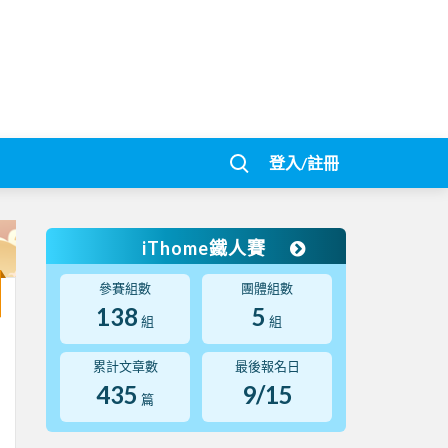
登入/註冊
iThome鐵人賽
參賽組數
團體組數
138
5
組
組
累計文章數
最後報名日
435
9/15
篇