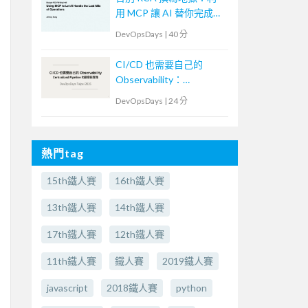
用 MCP 讓 AI 替你完成維
運最後一哩路
DevOpsDays
|
40 分
CI/CD 也需要自己的
Observability：
Centralized Pipeline 的觀
DevOpsDays
|
24 分
察與實踐
熱門tag
15th鐵人賽
16th鐵人賽
13th鐵人賽
14th鐵人賽
17th鐵人賽
12th鐵人賽
11th鐵人賽
鐵人賽
2019鐵人賽
javascript
2018鐵人賽
python