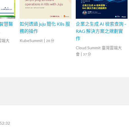
 智慧醫
如何透過 juju 簡化 K8s 服
企業之生成 AI 檢索查詢 -
機
務的操作
RAG 解決方案之規劃實
作
灣雲端大
KubeSummit
|
28 分
Cloud Summit 臺灣雲端大
會
|
37 分
52:32