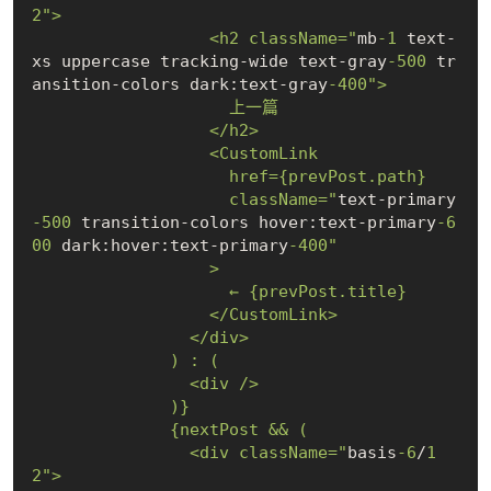
2
">

                  <h2 className="
mb
-1
 text-
xs uppercase tracking-wide text-gray
-500
 tr
ansition-colors dark:text-gray
-400
">

                    上一篇

                  </h2>

                  <CustomLink

                    href={prevPost.path}

                    className="
text-primary
-500
 transition-colors hover:text-primary
-6
00
 dark:hover:text-primary
-400
"

                  >

                    ← {prevPost.title}

                  </CustomLink>

                </div>

              ) : (

                <div />

              )}

              {nextPost && (

                <div className="
basis
-6
/
1
2
">
