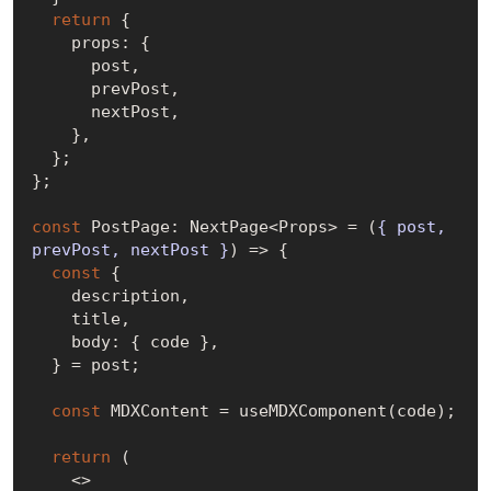
return
 {

    props: {

      post,

      prevPost,

      nextPost,

    },

  };

};

const
 PostPage: NextPage<Props> = 
(
{ post, 
prevPost, nextPost }
) =>
 {

const
 {

    description,

    title,

    body: { code },

  } = post;

const
 MDXContent = useMDXComponent(code);

return
 (

    <>
