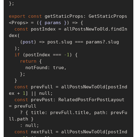
};

export
const
 getStaticProps: GetStaticProps
<Props> = 
(
{ params }
) =>
 {

const
 postIndex = allPostsNewToOld.findIn
dex(

(
post
) =>
 post.slug === params?.slug

  );

if
 (postIndex === 
-1
) {

return
 {

      notFound: 
true
,

    };

  }

const
 prevFull = allPostsNewToOld[postInd
ex + 
1
] || 
null
;

const
 prevPost: RelatedPostForPostLayout 
= prevFull

    ? { title: prevFull.title, path: prevFu
ll.path }

    : 
null
;

const
 nextFull = allPostsNewToOld[postInd