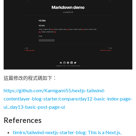
這篇修改的程式碼如下：
https://github.com/Kamigami55/nextjs-tailwind-
contentlayer-blog-starter/compare/day12-basic-index-page-
ui...day13-basic-post-page-ui
References
timlrx/tailwind-nextjs-starter-blog: This is a Next.js,