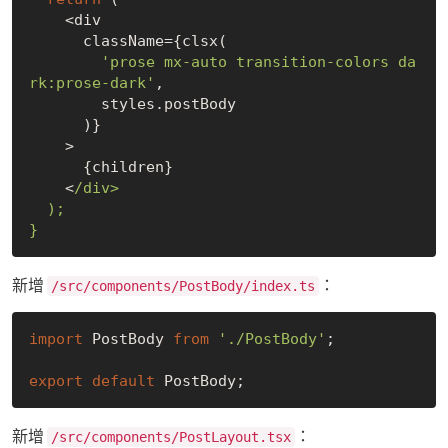
    <div

      className={clsx(

'prose mx-auto transition-colors da
rk:prose-dark'
,

        styles.postBody

      )}

    >

      {children}

    <
/div>

  );

新增
：
/src/components/PostBody/index.ts
import
 PostBody 
from
'./PostBody'
;

export
default
新增
：
/src/components/PostLayout.tsx