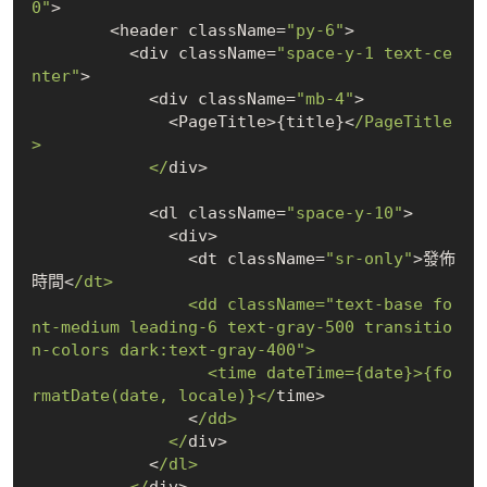
0"
>

        <header className=
"py-6"
>

          <div className=
"space-y-1 text-ce
nter"
>

            <div className=
"mb-4"
>

              <PageTitle>{title}<
/PageTitle
>

            </
div>

            <dl className=
"space-y-10"
>

              <div>

                <dt className=
"sr-only"
>發佈
時間<
/dt>

                <dd className="text-base fo
nt-medium leading-6 text-gray-500 transitio
n-colors dark:text-gray-400">

                  <time dateTime={date}>{fo
rmatDate(date, locale)}</
time>

                <
/dd>

              </
div>

            <
/dl>

          </
div>
