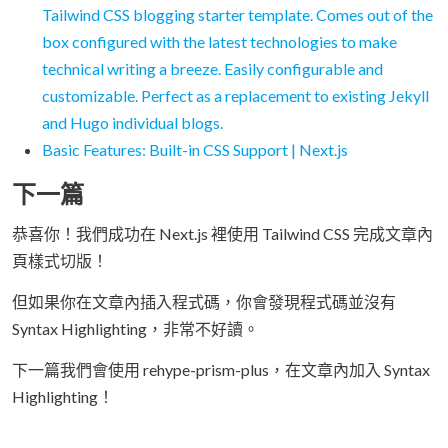
Tailwind CSS blogging starter template. Comes out of the
box configured with the latest technologies to make
technical writing a breeze. Easily configurable and
customizable. Perfect as a replacement to existing Jekyll
and Hugo individual blogs.
Basic Features: Built-in CSS Support | Next.js
下一篇
恭喜你！我們成功在 Next.js 裡使用 Tailwind CSS 完成文章內
頁樣式切版！
但如果你在文章內插入程式碼，你會發現程式碼並沒有
Syntax Highlighting，非常不好讀。
下一篇我們會使用 rehype-prism-plus，在文章內加入 Syntax
Highlighting！