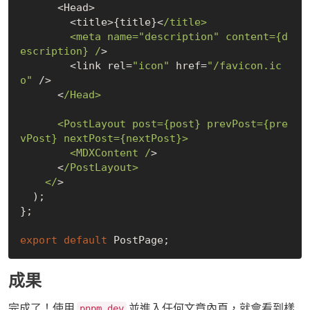
      <Head>

        <title>{title}<
/title>

        <meta name="description" content={d
escription} /
>

        <link rel=
"icon"
 href=
"/favicon.ic
o"
 />

      <
/Head>

      <PostLayout post={post} prevPost={pre
vPost} nextPost={nextPost}>

        <MDXContent /
>

      <
/PostLayout>

    </
>

  );

};

export
default
成果
完成了！使用
並進入任何文章內頁，就會看到樣
pnpm dev