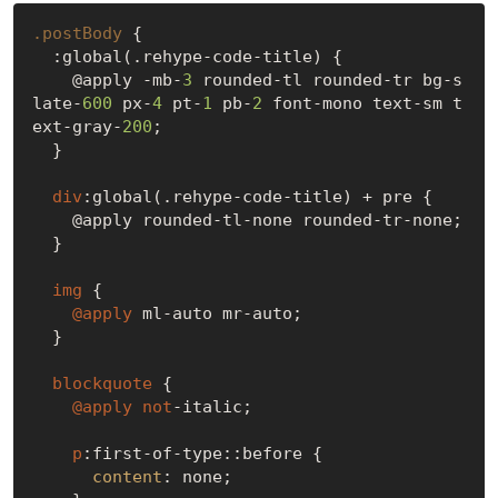
.postBody
 {

  :global(.rehype-code-title) {

    @apply -mb-
3
 rounded-tl rounded-tr bg-s
late-
600
 px-
4
 pt-
1
 pb-
2
 font-mono text-sm t
ext-gray-
200
;

  }

div
:global(.rehype-code-title) + pre {

    @apply rounded-tl-none rounded-tr-none;

  }

img
 {

@apply
 ml-auto mr-auto;

  }

blockquote
 {

@apply
not
-italic;

p
:first-of-type
::before
 {

content
: none;
