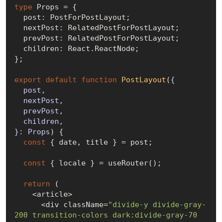
type
 Props = {

  post: PostForPostLayout;

  nextPost: RelatedPostForPostLayout;

  prevPost: RelatedPostForPostLayout;

  children: React.ReactNode;

};

export
default
function
PostLayout
(
{

  post,

  nextPost,

  prevPost,

  children,

}: Props
) 
{

const
 { date, title } = post;

const
 { locale } = useRouter();

return
 (

    <article>

      <div className=
"divide-y divide-gray-
200 transition-colors dark:divide-gray-70