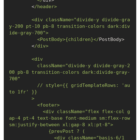
        <
/header>

        <div className="divide-y divide-gra
y-200 pt-10 pb-8 transition-colors dark:div
ide-gray-700">

          <PostBody>{children}</
PostBody>

        <
/div>

        <div

          className="divide-y divide-gray-2
00 pb-8 transition-colors dark:divide-gray-
700"

          /
/ style={{ gridTemplateRows: 'au
to 1fr' }}

        >

          <footer>

            <div className="flex flex-col g
ap-4 pt-4 text-base font-medium sm:flex-row 
sm:justify-between xl:gap-8 xl:pt-8">

              {prevPost ? (

                <div className="basis-6/
1