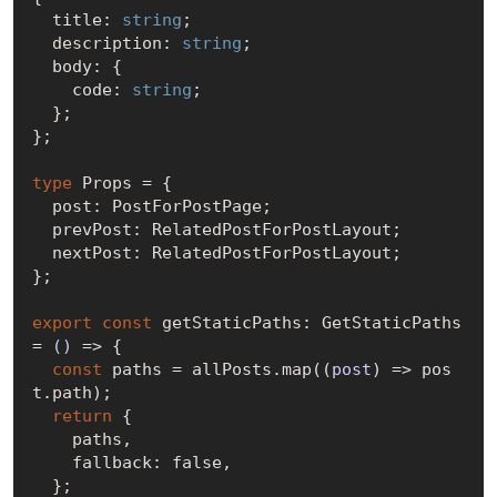
  title: 
string
;

  description: 
string
;

  body: {

    code: 
string
;

  };

};

type
 Props = {

  post: PostForPostPage;

  prevPost: RelatedPostForPostLayout;

  nextPost: RelatedPostForPostLayout;

};

export
const
 getStaticPaths: GetStaticPaths 
= 
()
 =>
 {

const
 paths = allPosts.map(
(
post
) =>
 pos
t.path);

return
 {

    paths,

    fallback: 
false
,

  };
