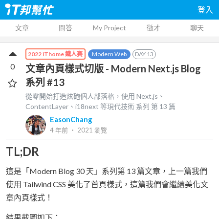
登入
文章
問答
My Project
徵才
聊天
Modern Web
DAY
13
2022 iThome 鐵人賽
0
文章內頁樣式切版 - Modern Next.js Blog
系列 #13
從零開始打造炫砲個人部落格，使用 Next.js、
ContentLayer、i18next 等現代技術
系列 第
13
篇
EasonChang
4 年前
‧
2021
瀏覽
TL;DR
這是「Modern Blog 30 天」系列第 13 篇文章，上一篇我們
使用 Tailwind CSS 美化了首頁樣式，這篇我們會繼續美化文
章內頁樣式！
結果截圖如下：