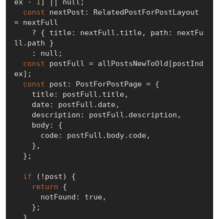
ex - 
1
] || 
null
;

const
 nextPost: RelatedPostForPostLayout 
= nextFull

    ? { title: nextFull.title, path: nextFu
ll.path }

    : 
null
;

const
 postFull = allPostsNewToOld[postInd
ex];

const
 post: PostForPostPage = {

    title: postFull.title,

    date: postFull.date,

    description: postFull.description,

    body: {

      code: postFull.body.code,

    },

  };

if
 (!post) {

return
 {

      notFound: 
true
,

    };

  }
