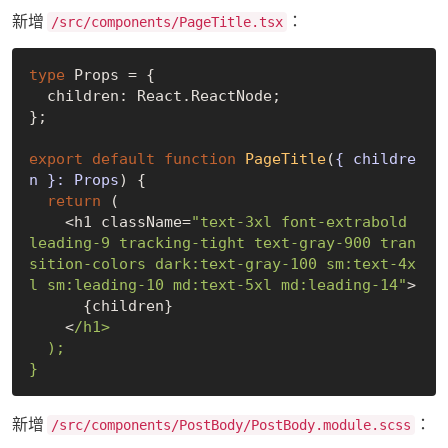
新增
：
/src/components/PageTitle.tsx
type
 Props = {

  children: React.ReactNode;

};

export
default
function
PageTitle
(
{ childre
n }: Props
) 
{

return
 (

    <h1 className=
"text-3xl font-extrabold 
leading-9 tracking-tight text-gray-900 tran
sition-colors dark:text-gray-100 sm:text-4x
l sm:leading-10 md:text-5xl md:leading-14"
>

      {children}

    <
/h1>

  );

新增
：
/src/components/PostBody/PostBody.module.scss