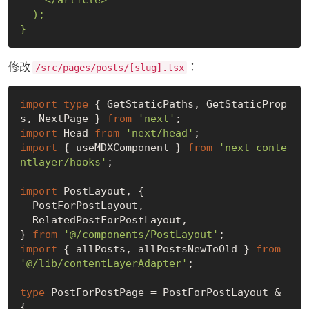
  );

修改
：
/src/pages/posts/[slug].tsx
import
type
 { GetStaticPaths, GetStaticProp
s, NextPage } 
from
'next'
import
 Head 
from
'next/head'
import
 { useMDXComponent } 
from
'next-conte
ntlayer/hooks'
;

import
 PostLayout, {

  PostForPostLayout,

  RelatedPostForPostLayout,

} 
from
'@/components/PostLayout'
import
 { allPosts, allPostsNewToOld } 
from
'@/lib/contentLayerAdapter'
;

type
 PostForPostPage = PostForPostLayout & 
{
