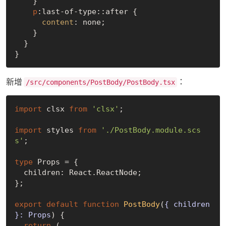
    }

p
:last-of-type
::after
 {

content
: none;

    }

  }

新增
：
/src/components/PostBody/PostBody.tsx
import
 clsx 
from
'clsx'
;

import
 styles 
from
'./PostBody.module.scs
s'
;

type
 Props = {

  children: React.ReactNode;

};

export
default
function
PostBody
(
{ children 
}: Props
) 
{

return
 (
