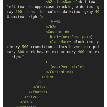
                  <h2 className="
mb
-1
 text-
left text-xs uppercase tracking-wide text-g
ray
-500
 transition-colors dark:text-gray
-40
0
 sm:text-right
">

                    下一篇

                  </h2>

                  <CustomLink

                    href={nextPost.path}

                    className="
block text-p
rimary
-500
 transition-colors hover:text-pri
mary
-600
 dark:hover:text-primary
-400
 sm:tex
t-right
"

                  >

                    {nextPost.title} →

                  </CustomLink>

                </div>

              )}

            </div>

          </footer>

        </div>

      </div>

    </article>
