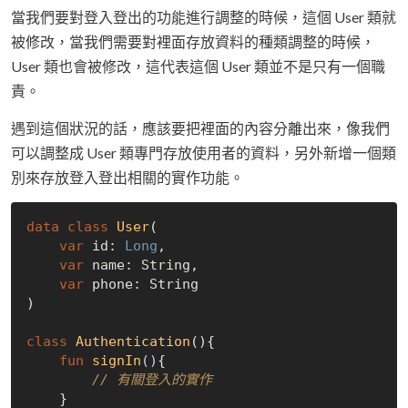
當我們要對登入登出的功能進行調整的時候，這個 User 類就
被修改，當我們需要對裡面存放資料的種類調整的時候，
User 類也會被修改，這代表這個 User 類並不是只有一個職
責。
遇到這個狀況的話，應該要把裡面的內容分離出來，像我們
可以調整成 User 類專門存放使用者的資料，另外新增一個類
別來存放登入登出相關的實作功能。
data
class
User
(

var
 id: 
Long
,

var
 name: String,

var
 phone: String

)

class
Authentication
(){

fun
signIn
()
{

// 有關登入的實作
    }
