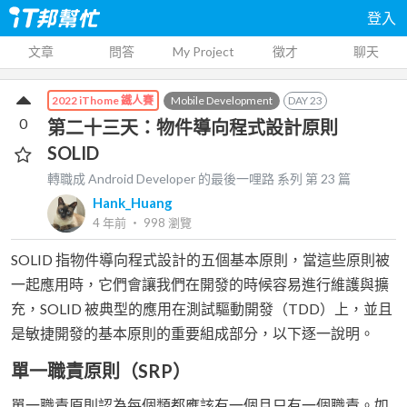
登入
文章
問答
My Project
徵才
聊天
Mobile Development
DAY
23
2022 iThome 鐵人賽
0
第二十三天：物件導向程式設計原則
SOLID
轉職成 Android Developer 的最後一哩路
系列 第
23
篇
Hank_Huang
4 年前
‧
998
瀏覽
SOLID 指物件導向程式設計的五個基本原則，當這些原則被
一起應用時，它們會讓我們在開發的時候容易進行維護與擴
充，SOLID 被典型的應用在測試驅動開發（TDD）上，並且
是敏捷開發的基本原則的重要組成部分，以下逐一說明。
單一職責原則（SRP）
單一職責原則認為每個類都應該有一個且只有一個職責。如