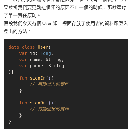
果說當我們要更動這個類的原因不止一個的時候，那就違背
了單一責任原則。
假設我們今天有個 User 類，裡面存放了使用者的資料跟登入
登出的方法。
data
class
User
(

var
 id: 
Long
,

var
 name: String,

var
 phone: String

){

fun
signIn
()
{

// 有關登入的實作
    }

fun
signOut
()
{

// 有關登出的實作
    }
