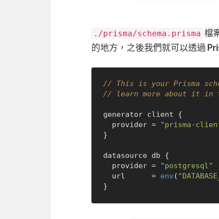
檔
./prisma/schema.prisma
的地方，之後我們就可以透過
Pr
// This is your Prisma sch
// learn more about it in 
generator client {

  provider = 
"prisma-clien
}

datasource db {

  provider = 
"postgresql"
  url      = 
env
(
"DATABASE