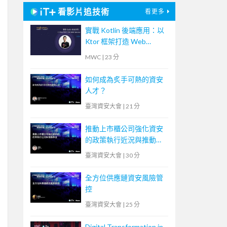
看影片追技術
看更多
實戰 Kotlin 後端應用：以
Ktor 框架打造 Web
Service
MWC
|
23 分
如何成為炙手可熱的資安
人才？
臺灣資安大會
|
21 分
推動上市櫃公司強化資安
的政策執行近況與推動事
宜
臺灣資安大會
|
30 分
全方位供應鏈資安風險管
控
臺灣資安大會
|
25 分
Digital Transformation in