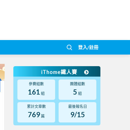
登入/註冊
iThome鐵人賽
參賽組數
團體組數
161
5
組
組
累計文章數
最後報名日
769
9/15
篇