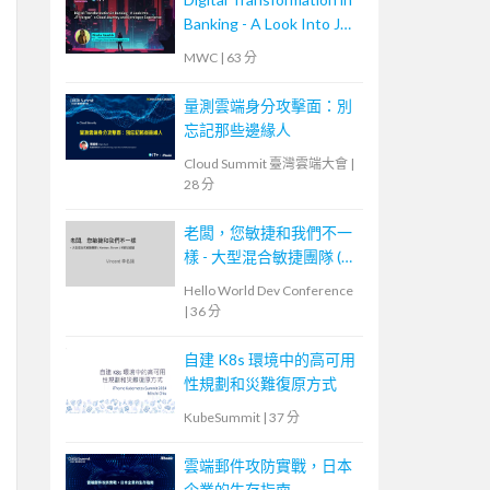
Banking - A Look Into JP
Morgan’s Cloud Journey
MWC
|
63 分
and Developer
Experience
量測雲端身分攻擊面：別
忘記那些邊緣人
Cloud Summit 臺灣雲端大會
|
28 分
老闆，您敏捷和我們不一
樣 - 大型混合敏捷團隊 (
Scrum, Kanban ) 的踩坑經
Hello World Dev Conference
驗
|
36 分
自建 K8s 環境中的高可用
性規劃和災難復原方式
KubeSummit
|
37 分
雲端郵件攻防實戰，日本
企業的生存指南