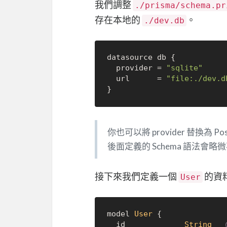
我們調整
./prisma/schema.pr
存在本地的
。
./dev.db
datasource db {

  provider = 
"sqlite"
  url      = 
"file:./dev.d
你也可以將 provider 替換為 Po
後面定義的 Schema 語法會略
接下來我們定義一個
的資
User
model 
User
 {

  id             
String