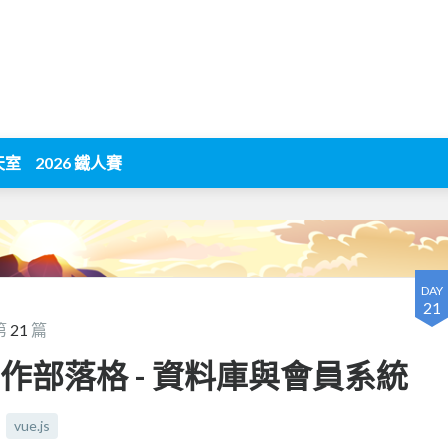
天室
2026 鐵人賽
DAY
21
第
21
篇
t 3 實作部落格 - 資料庫與會員系統
vue.js