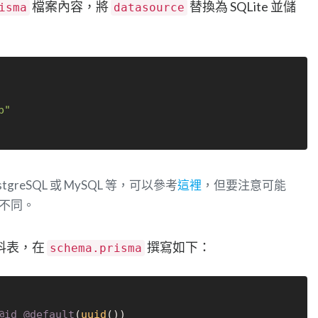
檔案內容，將
替換為 SQLite 並儲
isma
datasource
b"
stgreSQL 或 MySQL 等，可以參考
這裡
，但要注意可能
微不同。
料表，在
撰寫如下：
schema.prisma
@id
@default
(
uuid
())
