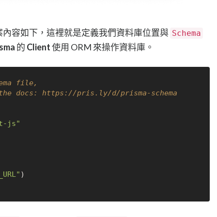
案內容如下，這裡就是定義我們資料庫位置與
Schema
isma
的
Client
使用 ORM 來操作資料庫。
ema file,
the docs: https://pris.ly/d/prisma-schema
t-js"
_URL"
)
