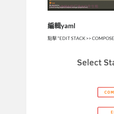
編輯yaml
點擊 "EDIT STACK >> COMP