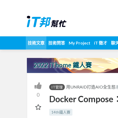
技術文章
技術問答
My Project
iT 徵才
聊
2022 iThome 鐵人賽
用UNRAID打造AIO全生態
IT管理
0
Docker Compo
14th鐵人賽