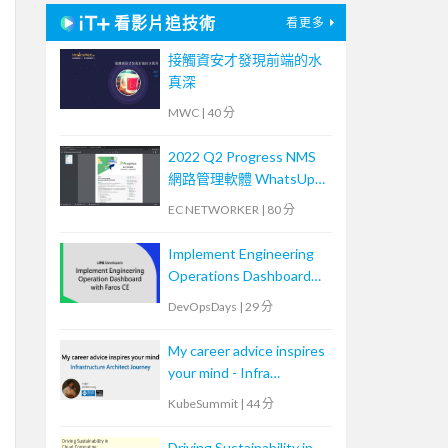
看影片追技術
看更多
接觸資安才發現前端的水
真深
MWC
|
40 分
2022 Q2 Progress NMS
網路管理軟體 WhatsUp
Gold 新版功能培訓課程
EC NETWORKER
|
80 分
Implement Engineering
Operations Dashboard
with Faros CE
DevOpsDays
|
29 分
My career advice inspires
your mind - Infra
Architect
KubeSummit
|
44 分
Driving Sustainability in