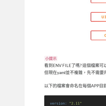
小提示
看到ENV FILE了嗎? 這個檔案
但現在yaml並不複雜，先不需要
以下的檔案會命名在每個APP目
version:
"2.11"