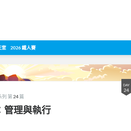
天室
2026 鐵人賽
DAY
24
系列 第
24
篇
se：管理與執行