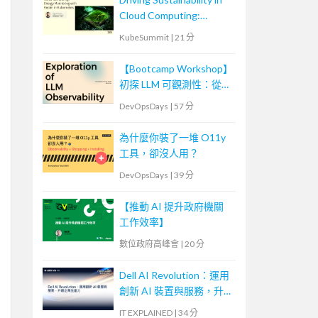
Cloud Computing:
Energy Monitoring with
KubeSummit
|
21 分
Kepler in Kubernetes
【Bootcamp Workshop】
初探 LLM 可觀測性：從概
念到實踐
DevOpsDays
|
57 分
為什麼你裝了一堆 O11y
工具，卻沒人用？
DevOpsDays
|
39 分
【推動 AI 提升政府機關
工作效率】
數位政府高峰會
|
20 分
Dell AI Revolution：運用
創新 AI 裝置與服務，升
級企業生產力
IT EXPLAINED
|
34 分