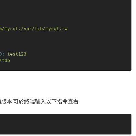
a/mysql:/var/lib/mysql:rw
D:
test123
stdb
pose的版本 可於終端輸入以下指令查看