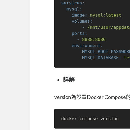
services:
mysql:
image:
mysql:latest
volumes:
-
/mnt/user/appdat
ports:
-
8888
:8080
environment:
MYSQL_ROOT_PASSWOR
MYSQL_DATABASE:
te
詳解
version為設置Docker Com