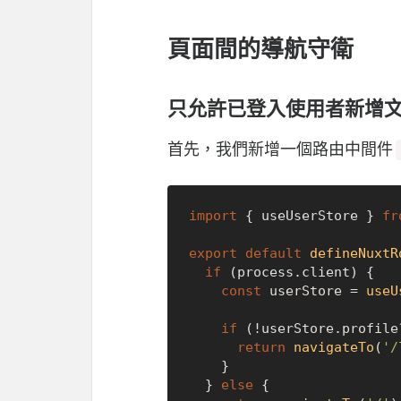
頁面間的導航守衛
只允許已登入使用者新增
首先，我們新增一個路由中間件
import
 { useUserStore } 
fr
export
default
defineNuxtR
if
 (process.
client
) {

const
 userStore = 
useU
if
 (!userStore.
profile
return
navigateTo
(
'/
    }

  } 
else
 {
