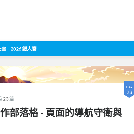
天室
2026 鐵人賽
DAY
23
第
23
篇
t 3 實作部落格 - 頁面的導航守衛與