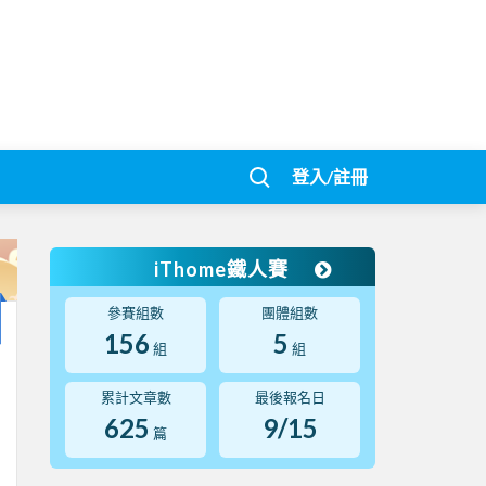
登入/註冊
iThome鐵人賽
參賽組數
團體組數
156
5
組
組
累計文章數
最後報名日
625
9/15
篇