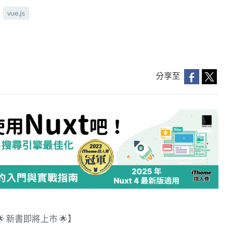
vue.js
分享至
！🌟 新書即將上市 🌟】