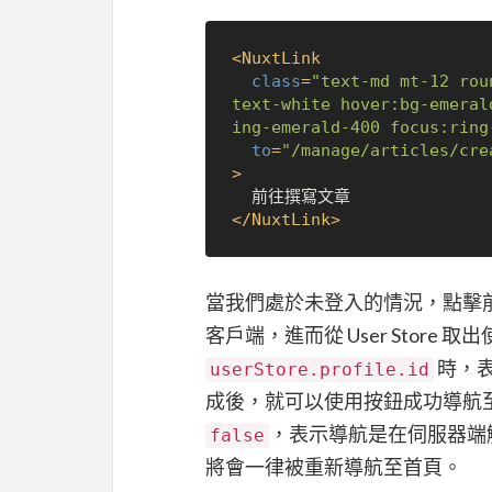
<
NuxtLink
class
=
"text-md mt-12 rou
text-white hover:bg-emeral
ing-emerald-400 focus:ring
to
=
"/manage/articles/cre
>
</
NuxtLink
>
當我們處於未登入的情況，點擊
客戶端，進而從 User Store
時，
userStore.profile.id
成後，就可以使用按鈕成功導航
，表示導航是在伺服器端
false
將會一律被重新導航至首頁。