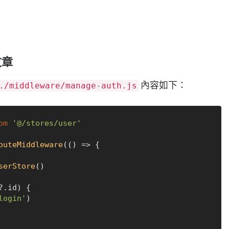
文章
內容如下：
./middleware/manage-auth.js
om
'@/stores/user'
outeMiddleware
(
() =>
 {

serStore
()

?.
id
) {

login'
)
