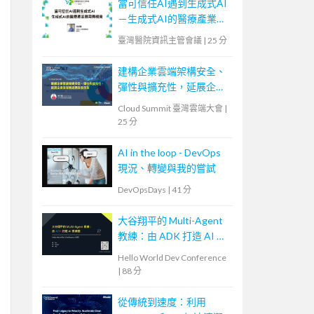
當可信任AI遇到生成式AI
－生成式AI的醫療產業應
用與機會
臺灣醫院資訊主管會議
|
25 分
建構企業雲端架構安全、
彈性與擴充性，延展企業
全球無邊際安全存取
Cloud Summit 臺灣雲端大會
|
25 分
AI in the loop - DevOps
現況、轉變與我的嘗試
DevOpsDays
|
41 分
大谷翔平的 Multi-Agent
教練：由 ADK 打造 AI 教
練團
Hello World Dev Conference
|
88 分
從傳統到速度：利用