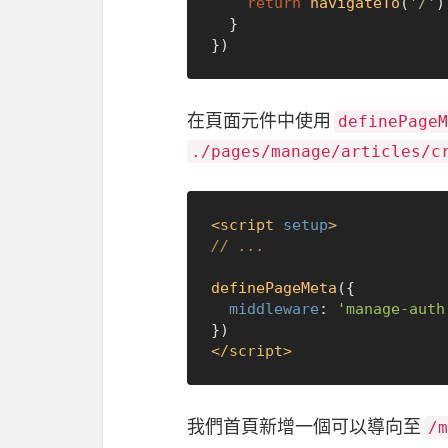
return
navigateTo
(
'/'
)

  }

在頁面元件中使用
definePageM
./pages/manage/articles/c
<
script
setup
>
// ...
definePageMeta
({

middleware
: 
'manage-auth
</
script
>
我們首頁新增一個可以導向至
/m