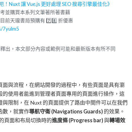
 吧！Nuxt 讓 Vue.js 更好處理 SEO 搜尋引擎最佳化》
也可以參考並購買本系列文筆著所著書籍
版，目前天瓏書局預購有 7️⃣8️⃣ 折優惠
is/7yulm5
/07/16 釋出，本文部分內容或範例可能和最新版本有所不同
頁面與流程，在網站開發的過程中，有些頁面是具有瀏
般的使用者能進到管理者頁面專用的頁面進行操作，這
與限制，在 Nuxt 的頁面提供了路由中間件可以在我們
函數，就實作
導航守衛 (Navigations Guards)
的效果。
提供的頁面和布局切換時的
進度條 (Progress bar)
與
轉場效