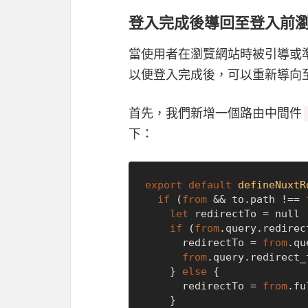
登入完成後導回至登入前
當使用者在瀏覽網站時被引導或
以便登入完成後，可以重新導向
首先，我們新增一個路由中間件
下：
export
default
defineNuxtR
if
 (
from
 && to.
path
 !== 
let
 redirectTo = 
null
if
 (
from
.
query
.
redirec
      redirectTo = 
from
.
qu
from
.
query
.
redirect_
    } 
else
 {

      redirectTo = 
from
.
fu
    }
