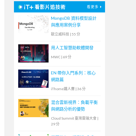
看影片追技術
看更多
MongoDB 資料模型設計
與應用案例分享
歐立威科技
|
55 分
用人工智慧助軟體開發
MWC
|
69 分
EN 帶你入門系列：核心
網路篇
iThome鐵人賽
|
36 分
混合雲新視界：負載平衡
與網路分析的優勢
Cloud Summit 臺灣雲端大會
|
29 分