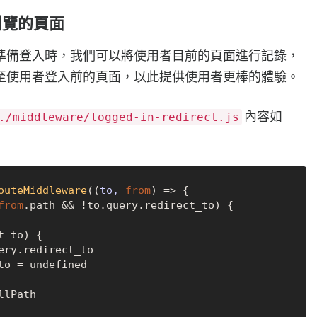
瀏覽的頁面
準備登入時，我們可以將使用者目前的頁面進行記錄，
至使用者登入前的頁面，以此提供使用者更棒的體驗。
內容如
./middleware/logged-in-redirect.js
outeMiddleware
(
(
to, 
from
) =>
 {

from
.
path
 && !to.
query
.
redirect_to
) {

t_to
) {

ery
.
redirect_to
to
 = 
undefined
llPath