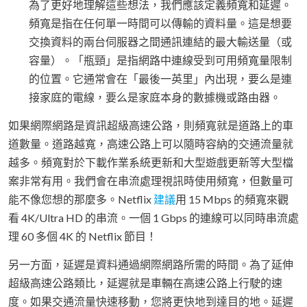
為了更好地理解這些想法，我們應該定義頻寬和延遲。
頻寬是指在任何單一時間可以傳輸的資料量。這是想要
交換資料的兩台伺服器之間通訊連結的最大輸送量（或
容量）。「瓶頸」是指網路中連線受到可用頻寬量限制
的位置。它通常會在「最後一英里」內出現，要么是連
接家庭的電線，要么是家庭本身的數據機或路由器。
如果網際網路是資訊超級高速公路，則頻寬就是道路上的車
道數量。道路越寬，高速公路上可以隨時容納的交通流量就
越多。頻寬對於下載作業系統更新和大型遊戲更新等大型檔
案非常有用。我們會在串流處理視訊時使用頻寬，但數量可
能不像您想的那麼多。Netflix
建議
用 15 Mbps 的頻寬來觀
看 4K/Ultra HD 的串流。一個 1 Gbps 的連線可以同時串流處
理 60 多個 4K 的 Netflix 節目！
另一方面，延遲是資料通過網際網路所需的時間。為了延伸
超級高速公路類比，延遲就是車輛在高速公路上行駛的速
度。如果交通流量快速移動，您將更快地到達目的地。延遲