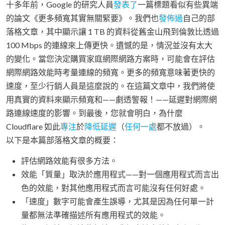
十多年前，Google 的研究人員
發表了
一篇標題看似有些異端
的論文《更多頻寬其實無關緊要》。我們也
發佈過
自己的部
落格文章，其中顯示讓 1 TB 的資料從舊金山飛到倫敦比透過
100 Mbps 的連線來上傳更快。遺憾的是，情況並沒有太大
的變化。當您決定購買家庭網際網路方案時，可能會在評估
網際網路效能時考量連線的頻寬。更多的頻寬意味著更快的
速度，至少行銷人員是這麼說的。在這篇文章中，我們將使
用真實的資料來顯示頻寬和——劇透警報！——延遲對網際網
路連線速度的影響。到最後，您就會明白，為什麼
Cloudflare 如此
專注
於
降低延遲
（
任何一處
都不放過）。
以下是本篇部落格文章的概要：
評估網路效能有很多方法。
效能「質量」取決於應用程式——對一個應用程式而言出
色的效能，對其他應用程式而言可能沒有任何好處。
「速度」數字可能會產生誤導，尤其是因為任何單一計
量都無法準確描述所有應用程式的效能。