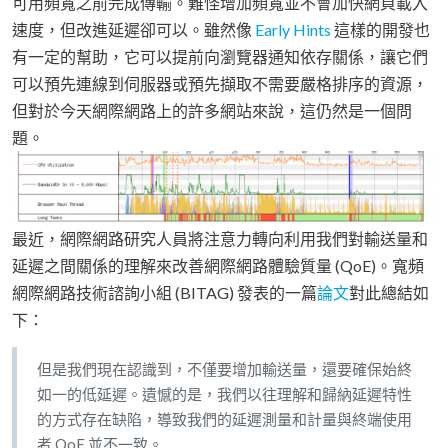
可用頻寬之前完成傳輸。難怪增加頻寬並不會加快網頁載入
速度，但改進延遲卻可以。雖然像
Early Hints
這樣的開發也
有一定的幫助，它可以提前向瀏覽器通知依存關係，讓它們
可以預先連線到伺服器或預先擷取不需要嚴格排序的資源，
但對於今天網際網路上的許多網站來說，這仍然是一個問
題。
最近，網際網路研究人員將注意力轉向利用我們對輸送量和
延遲之間關係的理解來改善網際網路體驗質量 (QoE)。寬頻
網際網路技術諮詢小組 (BITAG) 發表的一篇
論文
對此總結如
下：
但是我們現在認識到，不僅要增加輸送量，還要確保始終
如一的低延遲。遺憾的是，我們以往理解和歸納延遲特性
的方式存在缺陷，導致我們的延遲測量和計量與終端使用
者 QoE 並不一致。