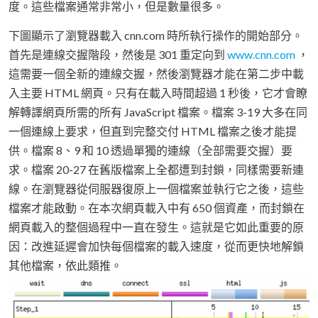
度。這些檔案通常非常小，但是數量很多。
下圖顯示了瀏覽器載入 cnn.com 時所執行操作的開始部分。
首先是連線交握階段，然後是 301 重定向到
www.cnn.com
，
這需要一個全新的連線交握，然後瀏覽器才能在第二步中載
入主要 HTML 網頁。只有在載入時間超過 1 秒後，它才會瞭
解轉譯網頁所需的所有 JavaScript 檔案。檔案 3-19 大多在同
一個連線上要求，但直到完整交付 HTML 檔案之後才能提
供。檔案 8、9 和 10 透過單獨的連線（全部需要交握）要
求。檔案 20-27 在舊版檔案上全都遭到封鎖，同樣需要新連
線。在瀏覽器從伺服器復原上一個檔案並執行它之後，這些
檔案才能啟動。在本次網頁載入中有 650 個資產，而封鎖在
網頁載入的整個過程中一直在發生。這就是它如此重要的原
因：改進延遲會加快每個檔案的載入速度，從而更快地解鎖
其他檔案，依此類推。