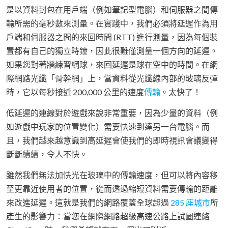
是以資料封包在用戶端（例如筆記型電腦）和伺服器之間傳
輸所需的毫秒數來測量。在實踐中，我們必須將延遲作為用
戶端和伺服器之間的來回時間 (RTT) 進行測量，因為每個裝
置都有自己的獨立時鐘，因此很難僅測量一個方向的延遲。
如果您對著牆練習網球，來回延遲是球在空中的時間。在網
際網路光纖「骨幹網」上，當資料從光纖線內部的玻璃反彈
時，它以每秒接近 200,000 公里的速度
傳輸
。太快了！
低延遲的連線對於遊戲來說非常重要，因為少量的資料（例
如遊戲中玩家的位置變化）需要快速到達另一台電腦。而
且，我們越來越意識到高延遲會使我們的即時視訊會議變得
斷斷續續，令人不快。
雖然我們無法加快光在玻璃中的傳輸速度，但可以將內容移
至更靠近使用者的位置，從而透過縮短資料需要傳輸的距離
來改進延遲。這就是我們的網路覆蓋全球超過
285 座城市
所
產生的影響力：當您在網際網路超級高速公路上試圖連絡