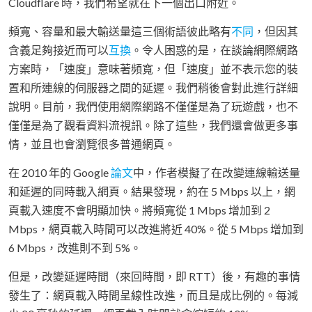
Cloudflare 時，我們希望就在下一個出口附近。
頻寬、容量和最大輸送量這三個術語彼此略有
不同
，但因其
含義足夠接近而可以
互換
。令人困惑的是，在談論網際網路
方案時，「速度」意味著頻寬，但「速度」並不表示您的裝
置和所連線的伺服器之間的延遲。我們稍後會對此進行詳細
說明。目前，我們使用網際網路不僅僅是為了玩遊戲，也不
僅僅是為了觀看資料流視訊。除了這些，我們還會做更多事
情，並且也會瀏覽很多普通網頁。
在 2010 年的 Google
論文
中，作者模擬了在改變連線輸送量
和延遲的同時載入網頁。結果發現，約在 5 Mbps 以上，網
頁載入速度不會明顯加快。將頻寬從 1 Mbps 增加到 2
Mbps，網頁載入時間可以改進將近 40%。從 5 Mbps 增加到
6 Mbps，改進則不到 5%。
但是，改變延遲時間（來回時間，即 RTT）後，有趣的事情
發生了：網頁載入時間呈線性改進，而且是成比例的。每減