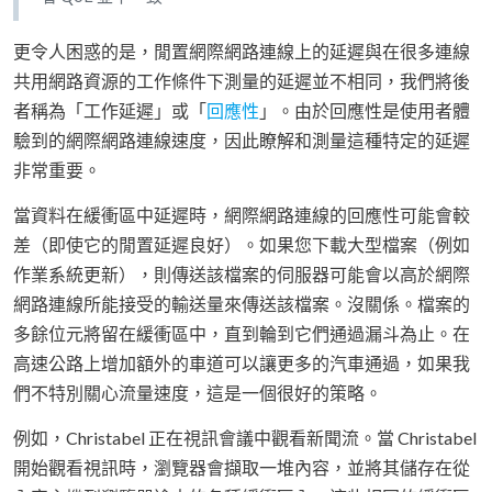
更令人困惑的是，閒置網際網路連線上的延遲與在很多連線
共用網路資源的工作條件下測量的延遲並不相同，我們將後
者稱為「工作延遲」或「
回應性
」。由於回應性是使用者體
驗到的網際網路連線速度，因此瞭解和測量這種特定的延遲
非常重要。
當資料在緩衝區中延遲時，網際網路連線的回應性可能會較
差（即使它的閒置延遲良好）。如果您下載大型檔案（例如
作業系統更新），則傳送該檔案的伺服器可能會以高於網際
網路連線所能接受的輸送量來傳送該檔案。沒關係。檔案的
多餘位元將留在緩衝區中，直到輪到它們通過漏斗為止。在
高速公路上增加額外的車道可以讓更多的汽車通過，如果我
們不特別關心流量速度，這是一個很好的策略。
例如，Christabel 正在視訊會議中觀看新聞流。當 Christabel
開始觀看視訊時，瀏覽器會擷取一堆內容，並將其儲存在從