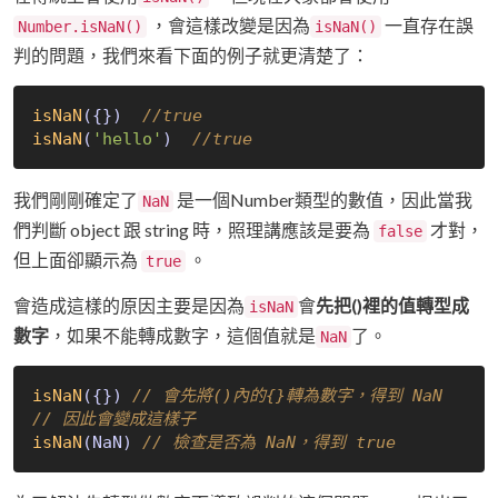
，會這樣改變是因為
一直存在誤
Number.isNaN()
isNaN()
判的問題，我們來看下面的例子就更清楚了：
isNaN
({})
//true
isNaN
(
'hello'
)
//true
我們剛剛確定了
是一個Number類型的數值，因此當我
NaN
們判斷 object 跟 string 時，照理講應該是要為
才對，
false
但上面卻顯示為
。
true
會造成這樣的原因主要是因為
會
先把()裡的值轉型成
isNaN
數字
，如果不能轉成數字，這個值就是
了。
NaN
isNaN
({})
// 會先將()內的{}轉為數字，得到 NaN
// 因此會變成這樣子
isNaN
(NaN)
// 檢查是否為 NaN，得到 true