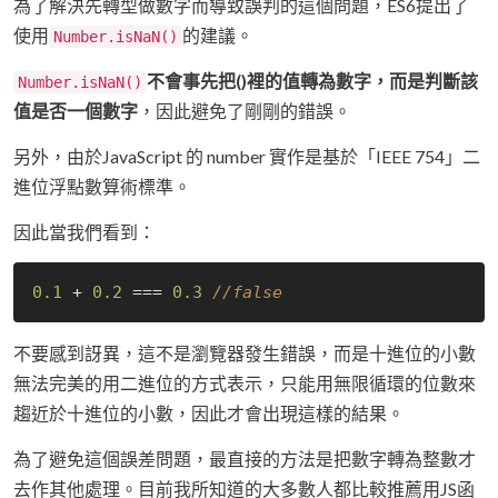
為了解決先轉型做數字而導致誤判的這個問題，ES6提出了
使用
的建議。
Number.isNaN()
不會事先把()裡的值轉為數字，而是判斷該
Number.isNaN()
值是否一個數字
，因此避免了剛剛的錯誤。
另外，由於JavaScript 的 number 實作是基於「IEEE 754」二
進位浮點數算術標準。
因此當我們看到：
0.1
 + 
0.2
 === 
0.3
//false
不要感到訝異，這不是瀏覽器發生錯誤，而是十進位的小數
無法完美的用二進位的方式表示，只能用無限循環的位數來
趨近於十進位的小數，因此才會出現這樣的結果。
為了避免這個誤差問題，最直接的方法是把數字轉為整數才
去作其他處理。目前我所知道的大多數人都比較推薦用JS函