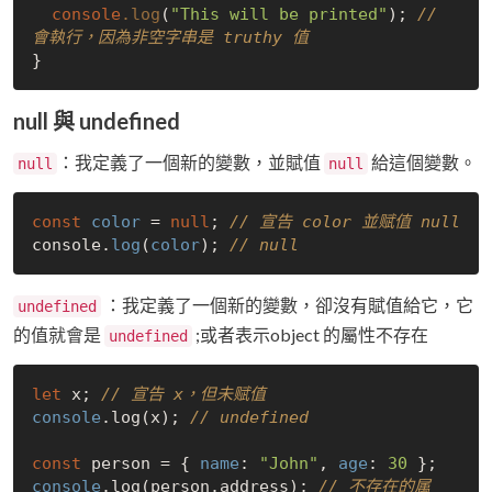
console
.log
(
"This will be printed"
); 
// 
會執行，因為非空字串是 truthy 值
null 與 undefined
：我定義了一個新的變數，並賦值
給這個變數。
null
null
const
color
 = 
null
; 
// 宣告 color 並赋值 null
console.
log
(
color
); 
// null
：我定義了一個新的變數，卻沒有賦值給它，它
undefined
的值就會是
;或者表示object 的屬性不存在
undefined
let
 x; 
// 宣告 x，但未赋值
console
.log(x); 
// undefined
const
 person = { 
name
: 
"John"
, 
age
: 
30
console
.log(person.address); 
// 不存在的属