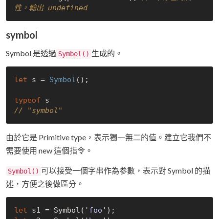
性，輸出 undefined
symbol
Symbol 是透過
生成的。
Symbol()
let
 s = 
Symbol
();

typeof
// "symbol"
由於它是 Primitive type，表示獨一無二的值。建立它我們不
需要使用 new 這個指令。
可以接受一個字串作為参數，表示對 Symbol 的描
Symbol()
述，方便之後做區分。
let
 s1 = 
Symbol('
foo
')