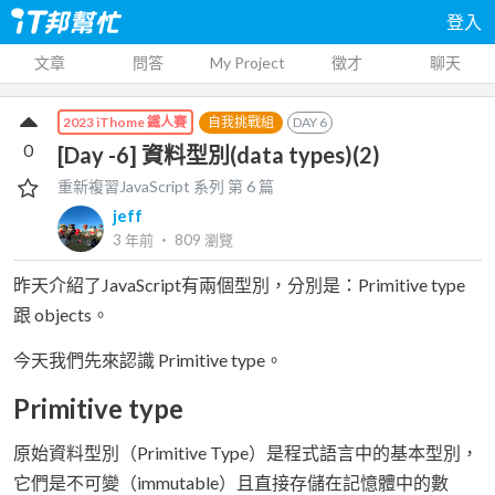
登入
文章
問答
My Project
徵才
聊天
自我挑戰組
DAY
6
2023 iThome 鐵人賽
0
[Day -6] 資料型別(data types)(2)
重新複習JavaScript
系列 第
6
篇
jeff
3 年前
‧
809
瀏覽
昨天介紹了JavaScript有兩個型別，分別是：Primitive type
跟 objects。
今天我們先來認識 Primitive type。
Primitive type
原始資料型別（Primitive Type）是程式語言中的基本型別，
它們是不可變（immutable）且直接存儲在記憶體中的數