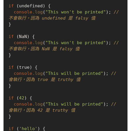
if
 (undefined) {

console
.log
(
"This won't be printed"
); 
// 
不會執行，因為 undefined 是 falsy 值
}

if
 (NaN) {

console
.log
(
"This won't be printed"
); 
// 
不會執行，因為 NaN 是 falsy 值
}

if
 (true) {

console
.log
(
"This will be printed"
); 
// 
會執行，因為 true 是 truthy 值
}

if
 (
42
) {

console
.log
(
"This will be printed"
); 
// 
會執行，因為 42 是 truthy 值
}

if
 (
'hello'
) {
