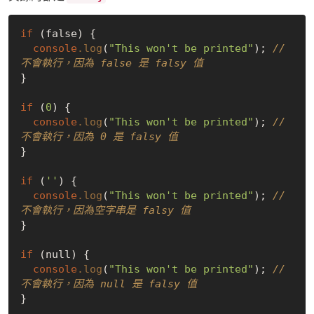
if
 (false) {

console
.log
(
"This won't be printed"
); 
// 
不會執行，因為 false 是 falsy 值
}

if
 (
0
) {

console
.log
(
"This won't be printed"
); 
// 
不會執行，因為 0 是 falsy 值
}

if
 (
''
) {

console
.log
(
"This won't be printed"
); 
// 
不會執行，因為空字串是 falsy 值
}

if
 (null) {

console
.log
(
"This won't be printed"
); 
// 
不會執行，因為 null 是 falsy 值
}
