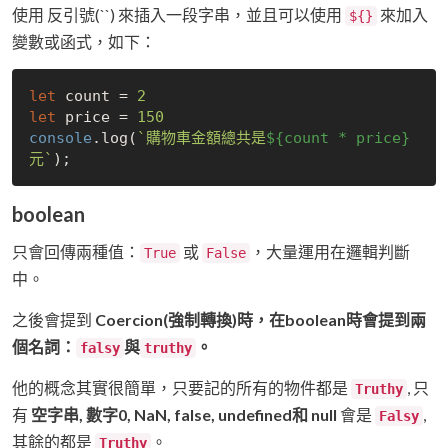
使用 反引號(``) 來插入一段字串，並且可以使用
來加入
${}
變數或函式，如下：
let
 count = 
2
let
 price = 
150
console
.log(
`購物車金額總共是
${count * price}
元`
boolean
只會回傳兩種值：
或
，大量運用在邏輯判斷
True
False
中。
之後會提到
Coercion(強制轉換)
時，在boolean時會提到兩
個名詞：
與
。
falsy
truthy
他的概念其實很簡單，只要記的所有的物件都是
, 只
Truthy
有
空字串, 數字0, NaN, false, undefined和 null
會是
,
Falsy
其餘的都是
。
Truthy