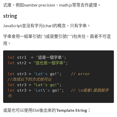
式庫，例如number precision、math.js等等去作處理。
string
JavaScript並沒有字元(char)的概念，只有字串。
字串會用一組單引號(’ ’)或是雙引號(” “)包夾住，兩者不可混
用。
let
let
 str2 = 
"這也是一個字串"
;

let
 str3 = 
'Let
's
 go!';    
// error
//改成以下的方式就可以
let
 str3 = 
"Let's go!"
let
 str3 = 
'Let
\
's
 go!';   
// \n或者\是跳脫字
元
或是也可以使用ES6後出來的
Template String：