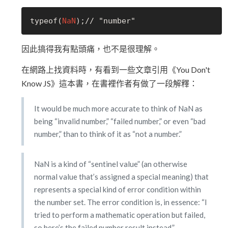
typeof(
NaN
因此搞得我有點頭痛，也不是很理解。
在網路上找資料時，有看到一些文章引用《You Don't
Know JS》這本書，在書裡作者有做了一段解釋：
It would be much more accurate to think of NaN as
being “invalid number,” “failed number,” or even “bad
number,” than to think of it as “not a number.”
NaN is a kind of “sentinel value” (an otherwise
normal value that’s assigned a special meaning) that
represents a special kind of error condition within
the number set. The error condition is, in essence: “I
tried to perform a mathematic operation but failed,
so here’s the failed number result instead.”