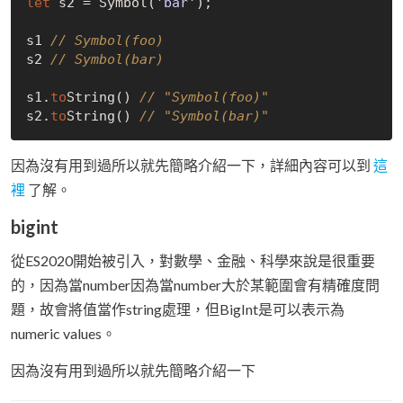
let
 s2 = 
Symbol('
bar
')
;

s1 
// Symbol(foo)
s2 
// Symbol(bar)
s1.
to
String()
// "Symbol(foo)"
s2.
to
String()
// "Symbol(bar)"
因為沒有用到過所以就先簡略介紹一下，詳細內容可以到
這
裡
了解。
bigint
從ES2020開始被引入，對數學、金融、科學來說是很重要
的，因為當number因為當number大於某範圍會有精確度問
題，故會將值當作string處理，但BigInt是可以表示為
numeric values。
因為沒有用到過所以就先簡略介紹一下