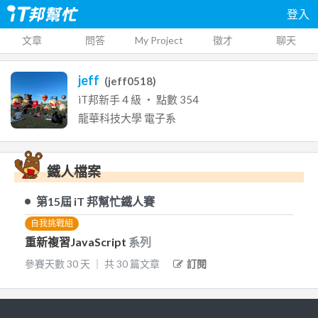
登入
文章
問答
My Project
徵才
聊天
jeff
(
jeff0518
)
iT邦新手
4
級 ‧ 點數
354
龍華科技大學
電子系
鐵人檔案
第15屆
iT 邦幫忙鐵人賽
自我挑戰組
重新複習JavaScript
系列
參賽天數
30
天
｜
共
30
篇文章
訂閱