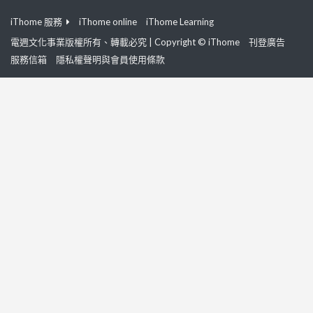
iThome 服務
iThome online
iThome Learning
電週文化事業版權所有、轉載必究 | Copyright © iThome
刊登廣告
服務信箱
隱私權聲明與會員使用條款