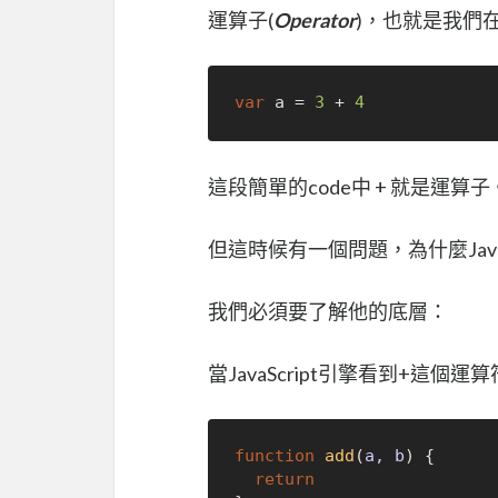
運算子(
Operator
)，也就是我們
var
 a = 
3
 + 
4
這段簡單的code中 + 就是運算子
但這時候有一個問題，為什麼JavaS
我們必須要了解他的底層：
當JavaScript引擎看到+這
function
add
(
a, b
) {

return