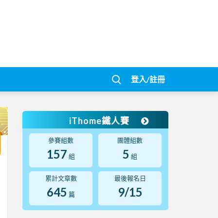
登入/註冊
iThome鐵人賽
參賽組數
團體組數
157
5
組
組
累計文章數
最後報名日
645
9/15
篇