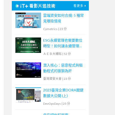
看影片追技術
看更多
雲端資安如何合規: 5 種常
見曝險情境
Cymetrics
|
23 分
ESG永續管理也需要數位
轉型！如何讓永續管理既
高效又符合國際標章？
ＡＥＢ大補帖
|
52 分
【宏碁資訊網路學堂】
潛入核心：惡意程式與驅
動程式的狼狽為奸
臺灣資安大會
|
23 分
2023臺灣企業DORA關鍵
數據大公開 (上）
DevOpsDays
|
25 分
自在切出好版面