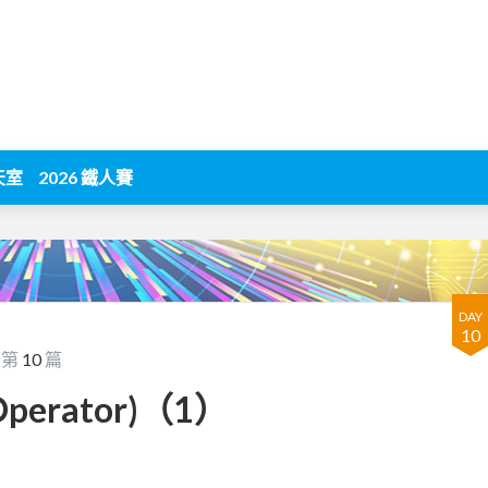
天室
2026 鐵人賽
DAY
10
 第
10
篇
Operator)（1）