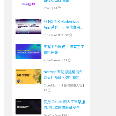
MWC
|
41 分
F5 NGINX Modernizes
App 系列一：現代應用架
構的基石：NGINX的技術
IT EXPLAINED
|
39 分
藍圖與未來
掌握平台服務 ，擁有完美
資料保護
KubeSummit
|
29 分
NetApp 幫助您建構混合
雲最佳藍圖，強化資料管
理
Cloud Summit 臺灣雲端大會
|
28 分
使用 GitLab 和人工智慧加
強現代軟體供應鏈安全
Securing the Modern
DevOpsDays
|
76 分