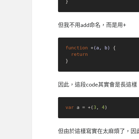
但我不用add命名，而是用+
function
 +
(a, b)
 {

return
因此，這段code其實會是長這樣
var
 a = +(
3
, 
4
但由於這樣寫實在太麻煩了，因