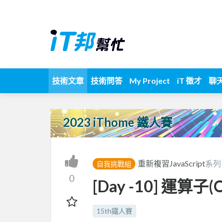
技術文章
技術問答
My Project
iT 徵才
聊
2023 iThome 鐵人賽
重新複習JavaScript
系列
自我挑戰組
0
[Day -10] 運算子(
15th鐵人賽