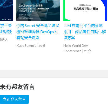
開放平臺
你的 Secret 安全嗎？透過
LLM 在電商平台的落地
雷經驗談
機密管理降低 DevOps 和
應用：商品屬性自動化解
雲端安全風險
決方案
灣雲端大
KubeSummit
|
Hello World Dev
30 分
Conference
|
25 分
未有邦友留言
立即登入留言