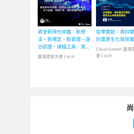
資安新時代來臨：新想
從零開始，資料
法、新規定、新管理－身
的雲原生化與除
分認證、掃描工具、資料
Cloud Summit 臺
保護的進化
會
|
36 分
臺灣資安大會
|
28 分
尚