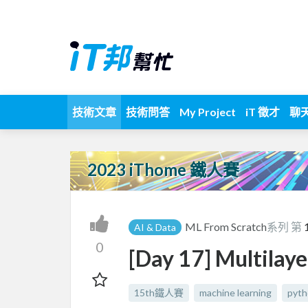
技術文章
技術問答
My Project
iT 徵才
聊
2023 iThome 鐵人賽
ML From Scratch
系列 第
AI & Data
0
[Day 17] Multilay
15th鐵人賽
machine learning
pyth