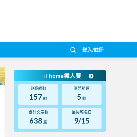
登入/註冊
iThome鐵人賽
參賽組數
團體組數
157
5
組
組
累計文章數
最後報名日
638
9/15
篇