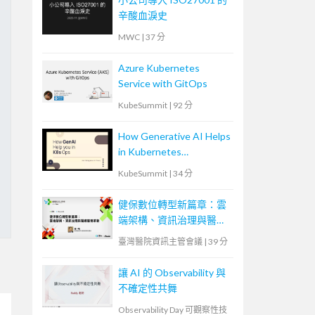
辛酸血淚史
MWC
|
37 分
Azure Kubernetes
Service with GitOps
KubeSummit
|
92 分
How Generative AI Helps
in Kubernetes
Operations
KubeSummit
|
34 分
健保數位轉型新篇章：雲
端架構、資訊治理與醫療
服務革新
臺灣醫院資訊主管會議
|
39 分
讓 AI 的 Observability 與
不確定性共舞
Observability Day 可觀察性技