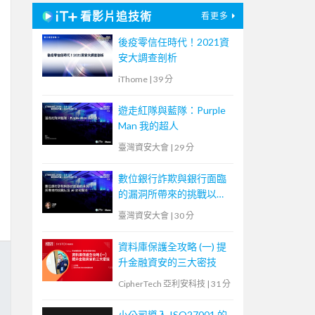
看影片追技術
看更多
後疫零信任時代！2021資
安大調查剖析
iThome
|
39 分
遊走紅隊與藍隊：Purple
Man 我的超人
臺灣資安大會
|
29 分
數位銀行詐欺與銀行面臨
的漏洞所帶來的挑戰以及
AI 如何幫助
臺灣資安大會
|
30 分
資料庫保護全攻略 (一) 提
升金融資安的三大密技
CipherTech 亞利安科技
|
31 分
小公司導入 ISO27001 的