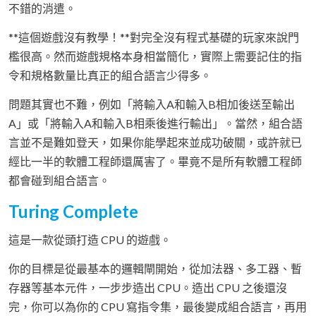
不錯的消遣。
**這個遊戲沒有教學！**對完全沒有程式基礎的玩家來說門
檻很高。然而遊戲規格本身相當簡化，實際上需要記住的指
令和規格數量比真正的組合語言少得多。
問題其實也不難，例如「將輸入A和輸入B相加後送至輸出
A」或「將輸入A和輸入B相乘後進行輸出」。當然，組合語
言並不是難如登天，如果你能學起來並成功破關，或許就已
經比一半的軟體工程師還厲害了。畢竟不是所有軟體工程師
都會碰到組合語言。
Turing Complete
這是一款從頭打造 CPU 的遊戲。
你的目標是從最基本的邏輯閘開始，從加法器、多工器、暫
存器等基本元件，一步步造出 CPU。造出 CPU 之後還沒
完，你可以為你的 CPU 寫指令集，最後變成組合語言，再用