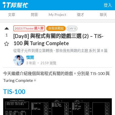
登入
文章
問答
My Project
徵才
聊天
自我挑戰組
DAY
8
2023 iThome 鐵人賽
1
[Day8] 與程式有關的遊戲三選 (2) – TIS-
100 與 Turing Complete
從電子元件到傅立葉轉換 - 那些我有興趣的主題
系列 第
8
篇
愷開
3 年前
‧
2159
瀏覽
今天繼續介紹幾個與寫程式有關的遊戲。分別是 TIS-100 與
Turing Complete。
TIS-100