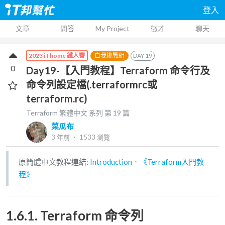
登入
文章
問答
My Project
徵才
聊天
自我挑戰組
DAY
19
2023 iThome 鐵人賽
0
Day19-【入門教程】Terraform 命令行及
命令列設定檔(.terraformrc或
terraform.rc)
Terraform 繁體中文
系列 第
19
篇
菜瓜布
3 年前
‧
1533
瀏覽
原簡體中文教程連結:
Introduction．《Terraform入門教
程》
1.6.1. Terraform 命令列