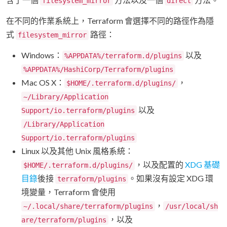
filesystem_mirror
direct
在不同的作業系統上，Terraform 會選擇不同的路徑作為隱
式
路徑：
filesystem_mirror
Windows：
以及
%APPDATA%/terraform.d/plugins
%APPDATA%/HashiCorp/Terraform/plugins
Mac OS X：
，
$HOME/.terraform.d/plugins/
~/Library/Application
以及
Support/io.terraform/plugins
/Library/Application
Support/io.terraform/plugins
Linux 以及其他 Unix 風格系統：
，以及配置的
XDG 基礎
$HOME/.terraform.d/plugins/
目錄
後接
。如果沒有設定 XDG 環
terraform/plugins
境變量，Terraform 會使用
，
~/.local/share/terraform/plugins
/usr/local/sh
，以及
are/terraform/plugins