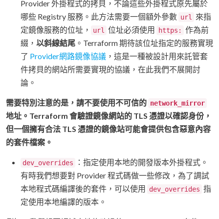
Provider 外掛程式的拷貝，不論這些外掛程式原先屬於
哪些 Registry 服務。此方法需要一個額外參數
來指
url
定鏡像服務的位址，
位址必須使用
作為前
url
https:
綴，
以斜線結尾
。Terraform 期待該位址指定的服務實現
了
Provider網路鏡像協議
，這是一種被設計用來託管套
件拷貝的網站所需要實現的協議，在此我們不展開討
論。
需要特別注意的是，請不要使用不可信的
network_mirror
地址。Terraform 會驗證鏡像網站的 TLS 憑證以確認身份，
但一個擁有合法 TLS 憑證的鏡像站可能會提供包含惡意內容
的套件檔案。
：指定使用本地的開發版本外掛程式。
dev_overrides
有時我們想要對 Provider 程式碼做一些修改，為了調試
本地程式碼編譯後的套件，可以使用
指
dev_overrides
定使用本地編譯的版本。