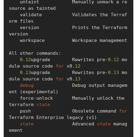
    untaint            Manually unmark a re
source as tainted

    validate           Validates the Terraf
orm files

    version            Prints the Terraform 
version

    workspace          Workspace management

All other commands:

0.12
upgrade        Rewrites pre-
0.12
 mo
dule source code 
for
 v0.
12
0.13
upgrade        Rewrites pre-
0.13
 mo
dule source code 
for
 v0.
13
debug
              Debug output managem
ent (experimental)

    force-unlock       Manually unlock the 
terraform 
state
    push               Obsolete command 
for
Terraform Enterprise legacy (v1)

state
              Advanced 
state
 manag