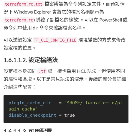
檔案辨識為命令列設定文件，而預設情
terraform.rc.txt
況下 Windows Explorer 會將它的檔案名稱顯示為
(隱藏了副檔名的緣故)。可以在 PowerShell 或
terraform.rc
命令列中使用 dir 命令來確認檔案名稱。
可以透過設定
環境變數的方式來修改
TF_CLI_CONFIG_FILE
設定檔的位置。
1.6.1.1.2. 設定檔語法
設定檔本身如同
檔一樣也採用 HCL 語法，但使用不同
.tf
的屬性和區塊。以下是常見語法的演示，後續的部分會詳細
介紹這些配置：
plugin_cache_dir
   = 
"$HOME/.terraform.d/pl
ugin-cache"
disable_checkpoint
 = 
true
1.6.1.1.3. 可用配置