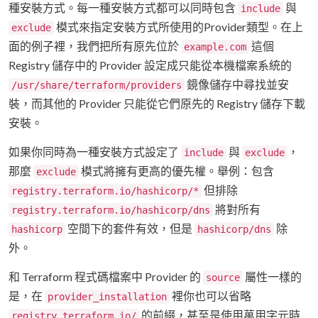
種安裝方式。每一種安裝方式都可以同時包含
與
include
模式來指定安裝方式所使用的Provider類型。在上
exclude
面的例子裡，我們把所有原先位於
這個
example.com
Registry 儲存中的 Provider 設定成只能從本機檔案系統的
鏡像儲存中尋找並安
/usr/share/terraform/providers
裝，而其他的 Provider 只能從它們原先的 Registry 儲存下載
安裝。
如果你同時為一種安裝方式設定了
與
，
include
exclude
那麼
模式將擁有更高的優先權。舉例：包含
exclude
但排除
registry.terraform.io/hashicorp/*
將對所有
registry.terraform.io/hashicorp/dns
空間下的套件有效，但是
除
hashicorp
hashicorp/dns
外。
和 Terraform 程式碼檔案中 Provider 的
屬性一樣的
source
是，在
裡你也可以省略
provider_installation
的前綴，甚至是使用萬用字元時
registry.terraform.io/