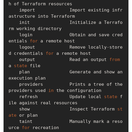
h of Terraform resources

    import             Import existing infr
astructure into Terraform

    init               Initialize a Terrafo
rm working directory

    login              Obtain and save cred
entials 
for
 a remote host

    logout             Remove locally-store
d credentials 
for
 a remote host

    output             Read an output 
from
a 
state
 file

    plan               Generate and show an 
execution plan

    providers          Prints a tree of the 
providers used 
in
 the configuration

    refresh            Update local 
state
 f
ile against real resources

    show               Inspect Terraform 
st
ate
 or plan

    taint              Manually mark a reso
urce 
for
 recreation
