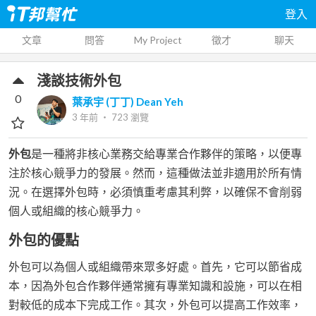
登入
文章
問答
My Project
徵才
聊天
淺談技術外包
0
葉承宇 (丁丁) Dean Yeh
3 年前
‧
723
瀏覽
外包
是一種將非核心業務交給專業合作夥伴的策略，以便專
注於核心競爭力的發展。然而，這種做法並非適用於所有情
況。在選擇外包時，必須慎重考慮其利弊，以確保不會削弱
個人或組織的核心競爭力。
外包的優點
外包可以為個人或組織帶來眾多好處。首先，它可以節省成
本，因為外包合作夥伴通常擁有專業知識和設施，可以在相
對較低的成本下完成工作。其次，外包可以提高工作效率，