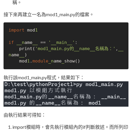
稱。
接下來再建立一名為mod1_main.py的檔案。
import
 mod
1
if
__n
ame
__
 == 
'__main__'
:

    print(
'mod1_main.py的__name__名稱為：'
,
__
n
ame
__
)

    mod
1
.
module
_n
ame
_
執行該mod1_main.py程式，結果如下：
由執行結果可得知：
import模組時，會先執行模組內的if判斷敘述。而所列印