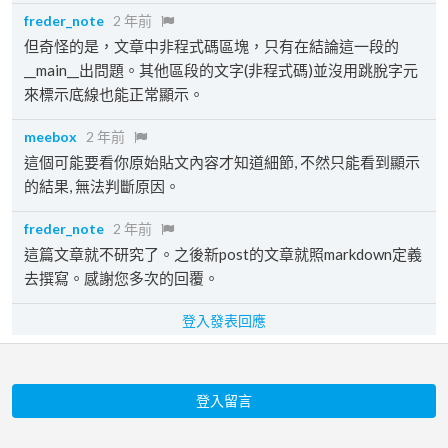
freder_note
2 年前
但奇怪的是，文章中非程式碼區塊，只有在結論這一段的
__main__出問題。其他區段的文字(非程式碼)並沒用跳脫字元
來標示底線也能正常顯示。
meebox
2 年前
這個可能要看你原始貼文內容才知道細節, 不然只能看到顯示
的結果, 無法判斷原因。
freder_note
2 年前
這篇文章就不研究了。之後新post的文章就照markdown定義
去撰寫。感謝您多次的回覆。
登入發表回應
登入留言