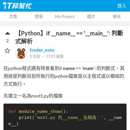
登入
文章
問答
My Project
徵才
聊天
【Python】if __name__ == '__main__': 判斷
2
式解析
freder_note
2 年前
‧
3193
瀏覽
在python程式碼有時會看到if
name
== '
main
': 的判斷式，其
用途是判斷目前所執行的python檔案是以主程式或以模組的
方式執行。
先建立一名為mod1.py的檔案
def
module_name_show
()
:
    print(
'mod1.py 的__name__名稱為：'
, __nam
e__)
