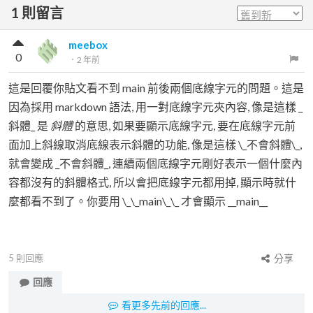
1
則留言
meebox
0
．
2 年前
這是回覆你貼文看不到 main 前後兩個底線字元的問題。這是
因為採用 markdown 語法, 用一對底線字元夾內容, 像是這樣 _
斜體_ 是
斜體
的意思, 如果要顯示底線字元, 要在底線字元前
面加上斜線取消底線表示斜體的功能, 像是這樣 \_不會斜體\_,
就會變成 _不會斜體_, 連續兩個底線字元剛好表示一個什麼內
容都沒有的斜體格式, 所以會把底線字元都用掉, 顯示時就什
麼都看不到了。你要用 \_\_main\_\_ 才會顯示 __main__
5
則回應
分享
回應
看更多先前的回應...