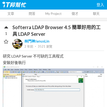
登入
文章
問答
My Project
徵才
聊天
Softerra LDAP Browser 4.5 簡單好用的工
1
具 LDAP Server
林門神JanusLin
2 年前
‧
3521
瀏覽
研究 LDAP Server 不可缺的工具程式
安裝好後執行