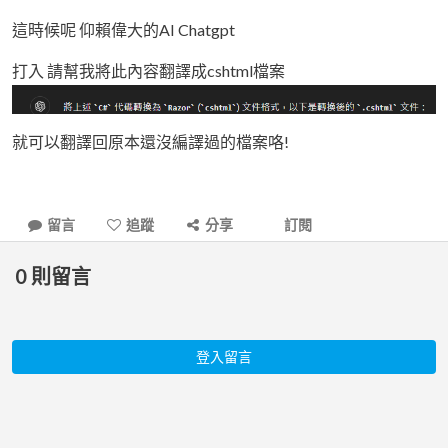
這時候呢 仰賴偉大的AI Chatgpt
打入 請幫我將此內容翻譯成cshtml檔案
就可以翻譯回原本還沒編譯過的檔案咯!
留言
追蹤
分享
訂閱
0
則留言
登入留言