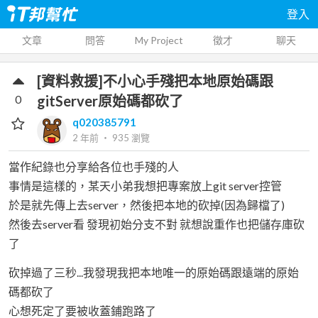
登入
文章
問答
My Project
徵才
聊天
[資料救援]不小心手殘把本地原始碼跟
0
gitServer原始碼都砍了
q020385791
2 年前
‧
935
瀏覽
當作紀錄也分享給各位也手殘的人
事情是這樣的，某天小弟我想把專案放上git server控管
於是就先傳上去server，然後把本地的砍掉(因為歸檔了)
然後去server看 發現初始分支不對 就想說重作也把儲存庫砍
了
砍掉過了三秒...我發現我把本地唯一的原始碼跟遠端的原始
碼都砍了
心想死定了要被收蓋鋪跑路了