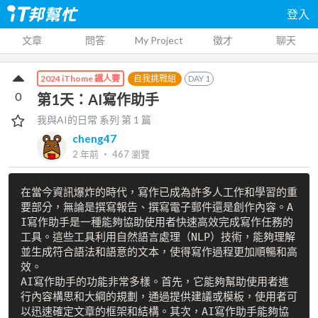
登入
文章
問答
My Project
徵才
聊天
自我挑戰組
DAY
1
2024 iThome 鐵人賽
0
第1天：AI寫作助手
我與AI的日常
系列 第
1
篇
cheng47
2 年前
‧
467
瀏覽
在當今資訊爆炸的時代，寫作已成為許多人工作和學習的重
要部分，無論是撰寫報告、撰寫電子郵件還是創作內容。A
I寫作助手是一種能夠協助使用者快速高效完成寫作任務的
工具。這些工具利用自然語言處理（NLP）技術，能夠理解
並生成符合語法和語意的文本，使得寫作過程更加順暢和高
效。

AI寫作助手的功能非常多樣。首先，它能夠幫助使用者進
行內容構思和大綱的規劃，通過提供建議或模板，使用者可
以迅速確定文章的框架和結構。其次，AI寫作助手能夠協