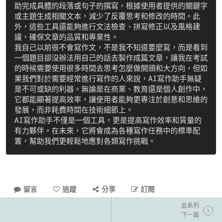
助完成具體的段落或句子的撰寫，根據使用者提供的關鍵字
或主題生成相關文本，減少了反覆思考和修改的時間。此
外，這些工具還能夠進行文法檢查、拼寫修正以及風格建
議，確保文章的品質和專業性。

我自己以前很不會寫作文，不是我不知道要麼寫，而是看到
一個題目卻沒辦法用自己的話去製作成篇文章，讓我在考試
的時候需要使用很多時間去思考怎麼做開頭和大方向，但如
果我們對於需要經常進行寫作的人來說，AI寫作助手無疑
是不可或缺的利器。無論是在商業、教育還是個人創作中，
它都能顯著提高效率，讓使用者能夠更專注於創意和思維的
發展，而非耗費時間在技術細節上。

AI寫作助手不僅是一個工具，更是提高寫作效率和質量的
有力夥伴。在未來，它將會成為各種寫作任務中的標準配
留言
追蹤
分享
訂閱
此系列
下一篇