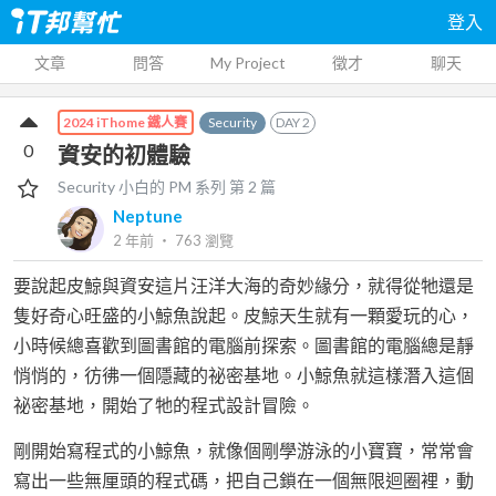
登入
文章
問答
My Project
徵才
聊天
Security
DAY
2
2024 iThome 鐵人賽
0
資安的初體驗
Security 小白的 PM
系列 第
2
篇
Neptune
2 年前
‧
763
瀏覽
要說起皮鯨與資安這片汪洋大海的奇妙緣分，就得從牠還是
隻好奇心旺盛的小鯨魚說起。皮鯨天生就有一顆愛玩的心，
小時候總喜歡到圖書館的電腦前探索。圖書館的電腦總是靜
悄悄的，彷彿一個隱藏的祕密基地。小鯨魚就這樣潛入這個
祕密基地，開始了牠的程式設計冒險。
剛開始寫程式的小鯨魚，就像個剛學游泳的小寶寶，常常會
寫出一些無厘頭的程式碼，把自己鎖在一個無限迴圈裡，動