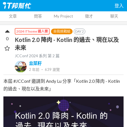
登入
文章
問答
My Project
徵才
聊天
自我挑戰組
DAY
2
2024 iThome 鐵人賽
0
Kotlin 2.0 降肉 - Kotlin 的過去、現在以及
未來
JCConf 2024
系列 第
2
篇
韭菜籽
2 年前
‧
639
瀏覽
本屆 #JCConf 邀請到 Andy Lu 分享「Kotlin 2.0 降肉 - Kotlin
的過去、現在以及未來」