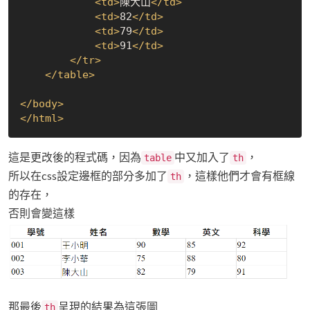
<
td
>
陳大山
</
td
>
<
td
>
82
</
td
>
<
td
>
79
</
td
>
<
td
>
91
</
td
>
</
tr
>
</
table
>
</
body
>
</
html
>
這是更改後的程式碼，因為
中又加入了
，
table
th
所以在css設定邊框的部分多加了
，這樣他們才會有框線
th
的存在，
否則會變這樣
那最後
呈現的結果為這張圖
th