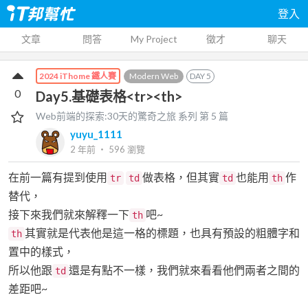
登入
文章
問答
My Project
徵才
聊天
Modern Web
DAY
5
2024 iThome 鐵人賽
0
Day5.基礎表格<tr><th>
Web前端的探索:30天的驚奇之旅
系列 第
5
篇
yuyu_1111
2 年前
‧
596
瀏覽
在前一篇有提到使用
做表格，但其實
也能用
作
tr
td
td
th
替代，
接下來我們就來解釋一下
吧~
th
其實就是代表他是這一格的標題，也具有預設的粗體字和
th
置中的樣式，
所以他跟
還是有點不一樣，我們就來看看他們兩者之間的
td
差距吧~