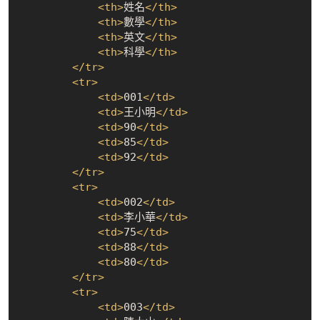
<
th
>
姓名
</
th
>
<
th
>
數學
</
th
>
<
th
>
英文
</
th
>
<
th
>
科學
</
th
>
</
tr
>
<
tr
>
<
td
>
001
</
td
>
<
td
>
王小明
</
td
>
<
td
>
90
</
td
>
<
td
>
85
</
td
>
<
td
>
92
</
td
>
</
tr
>
<
tr
>
<
td
>
002
</
td
>
<
td
>
李小華
</
td
>
<
td
>
75
</
td
>
<
td
>
88
</
td
>
<
td
>
80
</
td
>
</
tr
>
<
tr
>
<
td
>
003
</
td
>