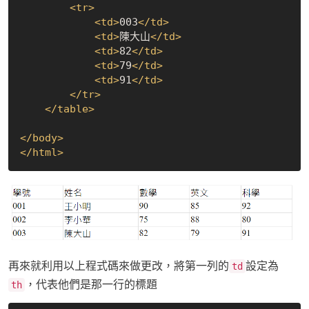
<
tr
>
<
td
>
003
</
td
>
<
td
>
陳大山
</
td
>
<
td
>
82
</
td
>
<
td
>
79
</
td
>
<
td
>
91
</
td
>
</
tr
>
</
table
>
</
body
>
</
html
>
再來就利用以上程式碼來做更改，將第一列的
設定為
td
，代表他們是那一行的標題
th