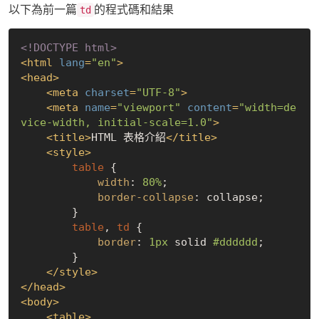
以下為前一篇
的程式碼和結果
td
<!DOCTYPE 
html
>
<
html
lang
=
"en"
>
<
head
>
<
meta
charset
=
"UTF-8"
>
<
meta
name
=
"viewport"
content
=
"width=de
vice-width, initial-scale=1.0"
>
<
title
>
HTML 表格介紹
</
title
>
<
style
>
table
 {

width
: 
80%
;

border-collapse
: collapse;

        }

table
, 
td
 {

border
: 
1px
 solid 
#dddddd
;

        }

</
style
>
</
head
>
<
body
>
<
table
>