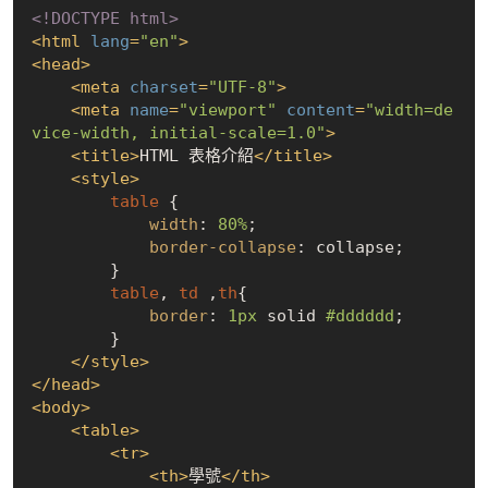
<!DOCTYPE 
html
>
<
html
lang
=
"en"
>
<
head
>
<
meta
charset
=
"UTF-8"
>
<
meta
name
=
"viewport"
content
=
"width=de
vice-width, initial-scale=1.0"
>
<
title
>
HTML 表格介紹
</
title
>
<
style
>
table
 {

width
: 
80%
;

border-collapse
: collapse;

        }

table
, 
td
 ,
th
{

border
: 
1px
 solid 
#dddddd
;

        }

</
style
>
</
head
>
<
body
>
<
table
>
<
tr
>
<
th
>
學號
</
th
>