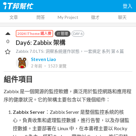
登入
文章
問答
My Project
徵才
聊天
IT 管理
DAY
6
2024 iThome 鐵人賽
0
Day6: Zabbix 架構
Zabbix 7.0 LTS: 洞察系統運作狀態，一套搞定
系列 第
6
篇
Steven Liao
2 年前
‧
1523
瀏覽
組件項目
Zabbix 是一個開源的監控軟體，廣泛用於監控網路和應用程
序的健康狀況。它的架構主要包含以下幾個組件：
Zabbix Server
：Zabbix Server 是整個監控系統的核
心，負責收集和處理監控數據，進行告警，以及存儲監
控數據。主要部署在 Linux 中，在本書裡主要以 Rocky