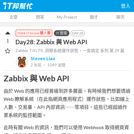
登入
文章
問答
My Project
徵才
聊天
IT 管理
DAY
28
2024 iThome 鐵人賽
1
Day28: Zabbix 與 Web API
Zabbix 7.0 LTS: 洞察系統運作狀態，一套搞定
系列 第
29
篇
Steven Liao
2 年前
‧
1049
瀏覽
Zabbix 與 Web API
由於 Web 的應用已經普級到許多層面，有時候我們想要透過
Web 瞭解系統（在此指網頁應用程式）運作狀態，比如線上
人數、交易量、API 內部資訊⋯⋯等項目，這些已經超過作
業系統的監控範圍。
此時有關 Web 的資訊，我們可以使用 Webhook 取得網頁資