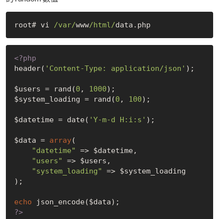
root# vi 
/var/
www
/html/
<?php
header(
'Content-Type: application/json'
);

$users = rand(
0
, 
1000
);

$system_loading = rand(
0
, 
100
);

$datetime = date(
'Y-m-d H:i:s'
);

$data = 
array
(

"datetime"
 => $datetime,

"users"
 => $users,

"system_loading"
 => $system_loading

);

echo
?>