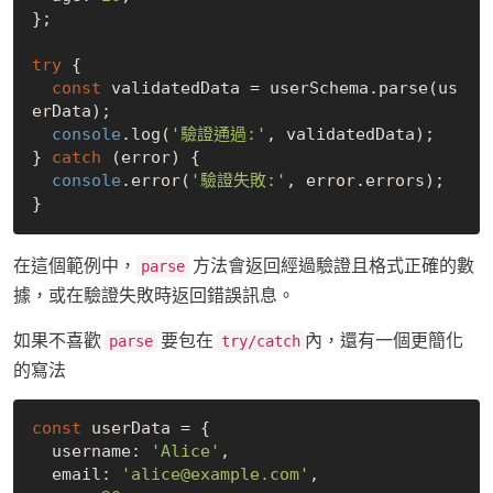
};

try
 {

const
 validatedData = userSchema.parse(us
erData);

console
.log(
'驗證通過:'
, validatedData);

} 
catch
 (error) {

console
.error(
'驗證失敗:'
, error.errors);

在這個範例中，
方法會返回經過驗證且格式正確的數
parse
據，或在驗證失敗時返回錯誤訊息。
如果不喜歡
要包在
內，還有一個更簡化
parse
try/catch
的寫法
const
 userData = {

  username: 
'Alice'
,

  email: 
'alice@example.com'
,
