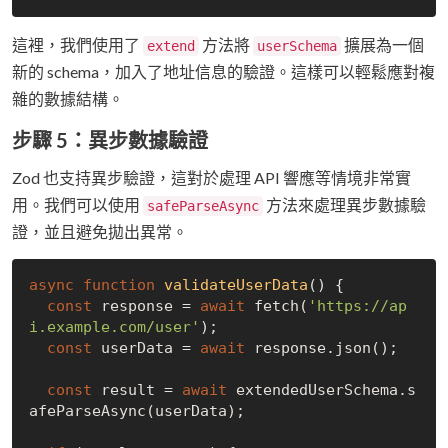
這裡，我們使用了
方法將
擴展為一個
extend
userSchema
新的 schema，加入了地址信息的驗證。這樣可以輕鬆應對複
雜的數據結構。
步驟 5：異步數據驗證
Zod 也支持異步驗證，這對於處理 API 響應等情境非常實
用。我們可以使用
方法來處理異步數據驗
safeParseAsync
證，並且避免拋出異常。
async
function
validateUserData
(
) 
{

const
 response = 
await
 fetch(
'https://ap
i.example.com/user'
);

const
 userData = 
await
 response.json();

const
 result = 
await
 extendedUserSchema.s
afeParseAsync(userData);
