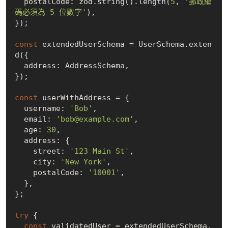
  postalCode: zod.string().length(
5
, 
'郵政編
碼必須為 5 位數字'
),

});

const
 extendedUserSchema = UserSchema.exten
d({

  address: AddressSchema,

});

const
 userWithAddress = {

  username: 
'Bob'
,

  email: 
'bob@example.com'
,

  age: 
30
,

  address: {

    street: 
'123 Main St'
,

    city: 
'New York'
,

    postalCode: 
'10001'
,

  },

};

try
 {

const
 validatedUser = extendedUserSchema.