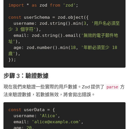
import
 * 
as
 zod 
from
'zod'
;

const
 userSchema = zod.object({

  username: zod.string().min(
3
, 
'用戶名必須至
少 3 個字符'
),

  email: zod.string().email(
'無效的電子郵件地
址'
),

  age: zod.number().min(
18
, 
'年齡必須至少 18 
歲'
),

步驟 3：驗證數據
現在我們來驗證一些實際的用戶數據。Zod 提供了
方
parse
法來驗證數據，若數據無效，將會拋出錯誤。
const
 userData = {

  username: 
'Alice'
,

  email: 
'alice@example.com'
,

  age: 
20
,
