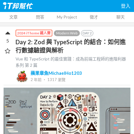
登入
文章
問答
My Project
徵才
聊天
Modern Web
DAY
2
2024 iThome 鐵人賽
5
Day 2: Zod 與 TypeScript 的結合：如何進
行數據驗證與解析
Vue 和 TypeScript 的最佳實踐：成為前端工程師的進階利器
系列 第
2
篇
蘋果章魚MichaelHo1203
2 年前
‧
1317
瀏覽