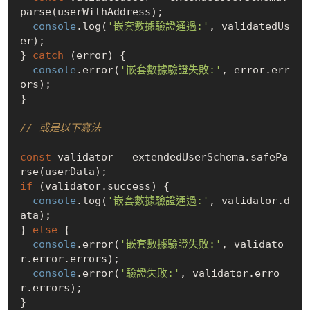
parse(userWithAddress);

console
.log(
'嵌套數據驗證通過:'
, validatedUs
er);

} 
catch
 (error) {

console
.error(
'嵌套數據驗證失敗:'
, error.err
ors);

}

// 或是以下寫法
const
 validator = extendedUserSchema.safePa
if
 (validator.success) {

console
.log(
'嵌套數據驗證通過:'
, validator.d
ata);

} 
else
 {

console
.error(
'嵌套數據驗證失敗:'
, validato
r.error.errors);

console
.error(
'驗證失敗:'
, validator.erro
r.errors);
