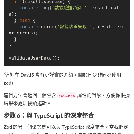
if
 (result.success) {

console
.log(
'數據驗證通過:'
, result.dat
a);

  } 
else
 {

console
.error(
'數據驗證失敗:'
, result.err
or.errors);

  }

}

(這裡在 Day15 會有更詳實的介紹，關於同步非同步使用
zod)
這個方法會返回一個包含
屬性的對象，方便你根據
success
結果來處理後續邏輯。
步驟 6：與 TypeScript 的深度整合
Zod 的另一個優勢是可以與 TypeScript 深度結合。當我們定