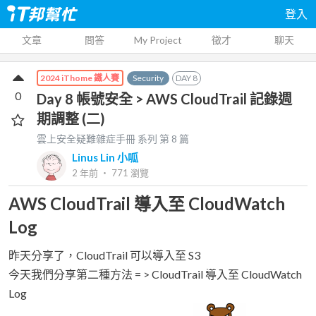
登入
文章
問答
My Project
徵才
聊天
Security
DAY
8
2024 iThome 鐵人賽
0
Day 8 帳號安全 > AWS CloudTrail 記錄週
期調整 (二)
雲上安全疑難雜症手冊
系列 第
8
篇
Linus Lin 小呱
2 年前
‧
771
瀏覽
AWS CloudTrail 導入至 CloudWatch
Log
昨天分享了，CloudTrail 可以導入至 S3
今天我們分享第二種方法 = > CloudTrail 導入至 CloudWatch
Log