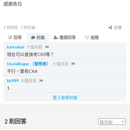
感謝各位
2
則回答
3
則討論
分享
回答
討論
邀請回答
追蹤
kaitokun
9 個月前
現在可以直接考CKS嗎？
UncleRoger
（發問者）
9 個月前
不行，要有CKA
kk999
8 個月前
1
登入發表討論
2
則回答