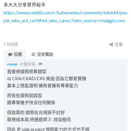
多大大分享業界秘辛
https://www.reddit.com/r/kubernetes/comments/tdoh44/peo
ple_who_are_certified_who_cares/?utm_source=chatgpt.com
1
則回應
分享
回應
沒有幫助
owan
8 個月前
我覺得證照很看類型
以 CKA/CKAD/CKS 來說 因為它都是實做
基本上很能證明 擁有者擁有專業能力
而有些證照就超歪
跟專業幾乎快沒任何關係
但說真的 證照在台灣挺不討好
取得成本高,待遇提昇少, 效益極低
因此 走 side project 證明能力的方式也不錯