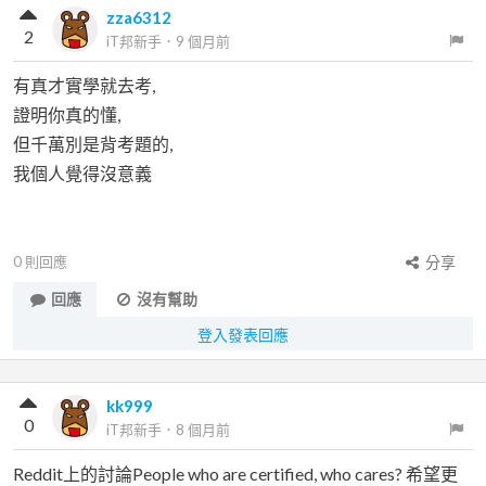
zza6312
2
iT邦新手
．
9 個月前
有真才實學就去考,
證明你真的懂,
但千萬別是背考題的,
我個人覺得沒意義
0
則回應
分享
回應
沒有幫助
登入發表回應
kk999
0
iT邦新手
．
8 個月前
Reddit上的討論People who are certified, who cares? 希望更