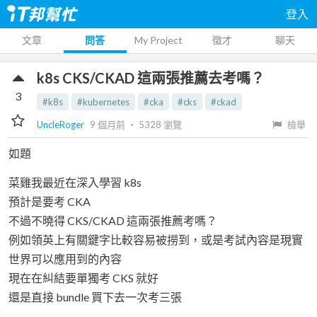
登入
文章
問答
My Project
徵才
聊天
k8s CKS/CKAD 這兩張推薦去考嗎？
3
#k8s
#kubernetes
#cka
#cks
#ckad
UncleRoger
9 個月前
‧
5328
瀏覽
檢舉
如題
菜雞我最近在深入學習 k8s
預計是要考 CKA
不過不曉得 CKS/CKAD 這兩張推薦考嗎？
例如領英上有關鍵字比較容易被撈到，或是考試內容是現實
世界可以應用到的內容
現在在糾結要單獨考 CKS 就好
還是直接 bundle 買下去一次考三張