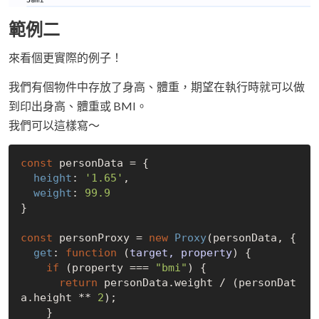
範例二
來看個更實際的例子！
我們有個物件中存放了身高、體重，期望在執行時就可以做
到印出身高、體重或 BMI。
我們可以這樣寫～
const
 personData = {

height
: 
'1.65'
,

weight
: 
99.9
}

const
 personProxy = 
new
Proxy
(personData, {

get
: 
function
 (
target, property
) 
{

if
 (property === 
"bmi"
) {

return
 personData.weight / (personDat
a.height ** 
2
);

    }
