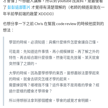
才會懂了～想聽人講解，所以到 youtube 找資料，是最後看
了
彭彭這部影片
才覺得有清楚理解的（老師的頻道是我在一
年半前學前端的啟蒙 XDDDD）
也想分享一下之前 Chris 在幫我 code review 的時候他提到的
想法：
學習的時候，必須知道：具備什麼條件怎麼會讓自己懂。
可能是：先知道這件事情、再小規模練習、再了解之外的
特性、再去組合跟什麼很像，然後可能先放著、某天就會
突然懂了之類的。
大學的時候，因為要學想學的東西，當想盡辦法要學起來
的時候，就會去研究怎樣才學的起來。
需要練習嗎？哪裡我不懂？這件事是不是用看的學會？經
過什麼樣的體會才學得會？
所以得想辦法拿到那個體會，學會的感覺才會明顯。