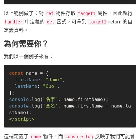
以上範例做了：對
物件存取
屬性，因此執行
ref
target1
中定義的
函式，可拿到
return 的自
handler
get
target1
定義資料。
為何需要你？
我們以一個例子來看：
const
 name = {

firstName
: 
"Jami"
,

lastName
: 
"Guo"
,

console
.log(
`名字`
console
.log(
`全名`
, name.firstName + name.la
stName);

<
這裡定義了
物件，而
反映了我們可能會
name
console.log