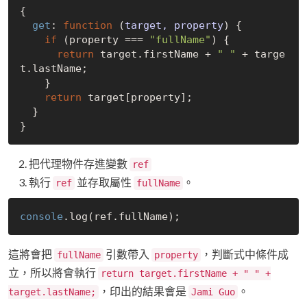
{

get
: 
function
 (
target, property
) 
{

if
 (property === 
"fullName"
) {

return
 target.firstName + 
" "
 + targe
t.lastName;

    }

return
 target[property];

  }

把代理物件存進變數
ref
執行
並存取屬性
。
ref
fullName
console
這將會把
引數帶入
，判斷式中條件成
fullName
property
立，所以將會執行
return target.firstName + " " +
，印出的結果會是
。
target.lastName;
Jami Guo