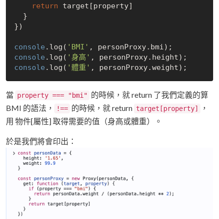
return
 target[property]

  }

})

console
.log(
'BMI'
console
.log(
'身高'
console
.log(
'體重'
當
的時候，就 return 了我們定義的算
property === "bmi"
BMI 的語法，
的時候，就 return
，
!==
target[property]
用 物件[屬性] 取得需要的值（身高或體重）。
於是我們將會印出：