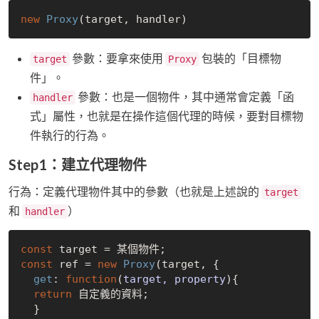
new
Proxy
參數：要拿來使用
包裝的「目標物
target
Proxy
件」。
參數：也是一個物件，其中通常會定義「函
handler
式」屬性，也就是在操作這個代理的時候，要對目標物
件執行的行為。
Step1：建立代理物件
行為：定義代理物件其中的參數（也就是上述說的
target
和
）
handler
const
const
 ref = 
new
Proxy
(target, {

get
: 
function
(
target, property
)
{

return
 自定義的資料;

  }
