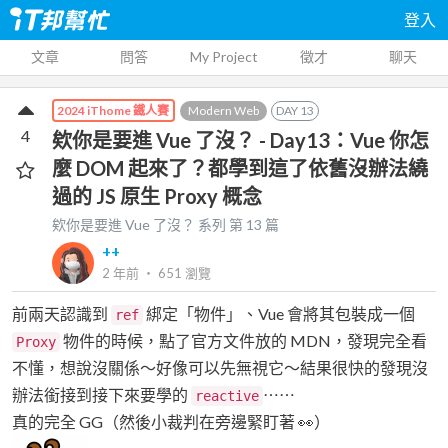
登入
文章
問答
My Project
徵才
聊天
Modern Web
DAY
13
2024 iThome 鐵人賽
4
欸你是要進 Vue 了沒？ - Day13：Vue 你怎
麼 DOM 起來了？都學到這了依舊沒辦法繞
過的 JS 原生 Proxy 概念
欸你是要進 Vue 了沒？
系列 第
13
篇
++
2 年前
‧
651
瀏覽
前兩天認識到
綁定「物件」、Vue 會將其包裝成一個
ref
物件的時候，點了官方文件放的 MDN，發現完全看
Proxy
不懂，想說沒關係～好像可以先無視它～結果很快的發現沒
辦法銜接到接下來要學的
⋯⋯
reactive
真的完全 GG（然後小裁判在旁邊緊盯著 👀）