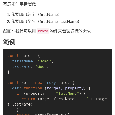
有這兩件事情想做：
我要印出名字（firstName）
我要印出全名（firstName+lastName）
然而～我們可以用
物件來包裝這樣的需求！
Proxy
範例一
const
 name = {

firstName
: 
"Jami"
,

lastName
: 
"Guo"
,

};

const
 ref = 
new
Proxy
(name, {

get
: 
function
 (
target, property
) 
{

if
 (property === 
"fullName"
) {

return
 target.firstName + 
" "
 + targe
t.lastName;

    }

return
 target[property];
