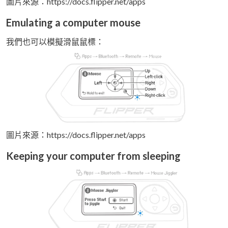
圖片來源：https://docs.flipper.net/apps
Emulating a computer mouse
我們也可以模擬滑鼠鼠標：
圖片來源：https://docs.flipper.net/apps
Keeping your computer from sleeping