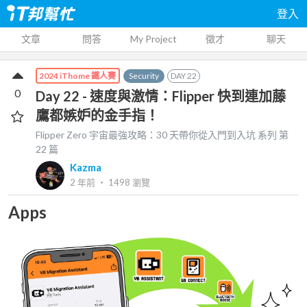
登入
文章
問答
My Project
徵才
聊天
Security
DAY
22
2024 iThome 鐵人賽
0
Day 22 - 速度與激情：Flipper 快到連加藤
鷹都嫉妒的金手指！
Flipper Zero 宇宙最強攻略：30 天帶你從入門到入坑
系列 第
22
篇
Kazma
2 年前
‧
1498
瀏覽
Apps