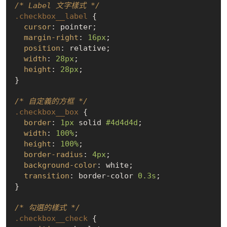
/* Label 文字樣式 */
.checkbox__label
 {

cursor
: pointer;

margin-right
: 
16px
;

position
: relative;

width
: 
28px
;

height
: 
28px
;

}

/* 自定義的方框 */
.checkbox__box
 {

border
: 
1px
 solid 
#4d4d4d
;

width
: 
100%
;

height
: 
100%
;

border-radius
: 
4px
;

background-color
: white;

transition
: border-color 
0.3s
;

}

/* 勾選的樣式 */
.checkbox__check
 {
