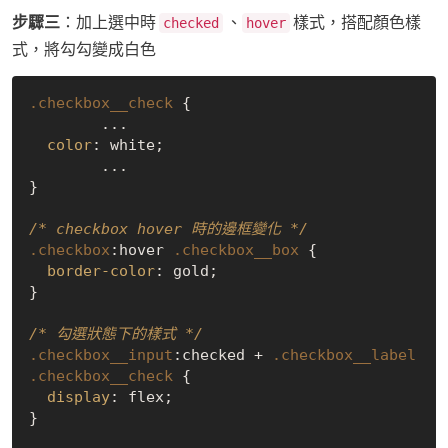
步驟三
：加上選中時
、
樣式，搭配顏色樣
checked
hover
式，將勾勾變成白色
.checkbox__check
 {

	...

color
: white;

	...

}

/* checkbox hover 時的邊框變化 */
.checkbox
:hover
.checkbox__box
 {

border-color
: gold;

}

/* 勾選狀態下的樣式 */
.checkbox__input
:checked
 + 
.checkbox__label
.checkbox__check
 {

display
: flex;

}
