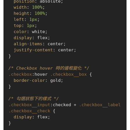
position
: absolute;

width
: 
100%
;

height
: 
100%
;

left
: 
1px
;

top
: 
1px
;

color
: white;

display
: flex;

align-items
: center;

justify-content
: center;

}

/* Checkbox hover 時的邊框變化 */
.checkbox
:hover
.checkbox__box
 {

border-color
: gold;

}

/* 勾選狀態下的樣式 */
.checkbox__input
:checked
 + 
.checkbox__label
.checkbox__check
 {

display
: flex;

}
