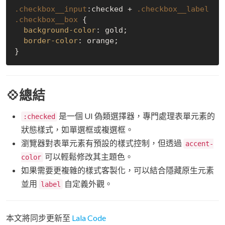
.checkbox__input
:checked
 + 
.checkbox__label
.checkbox__box
 {

background-color
: gold;

border-color
: orange;

💠總結
是一個 UI 偽類選擇器，專門處理表單元素的
:checked
狀態樣式，如單選框或複選框。
瀏覽器對表單元素有預設的樣式控制，但透過
accent-
可以輕鬆修改其主題色。
color
如果需要更複雜的樣式客製化，可以結合隱藏原生元素
並用
自定義外觀。
label
本文將同步更新至
Lala Code