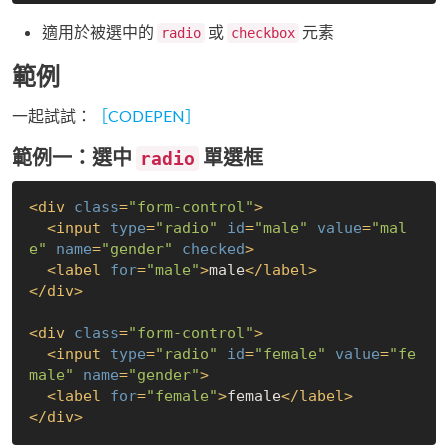
適用於被選中的
或
元素
radio
checkbox
範例
一起試試：
［CODEPEN］
範例一：選中
單選框
radio
<
div
class
=
"form-control"
>
<
input
type
=
"radio"
id
=
"male"
value
=
"mal
e"
name
=
"gender"
checked
>
<
label
for
=
"male"
>
male
</
label
>
</
div
>
<
div
class
=
"form-control"
>
<
input
type
=
"radio"
id
=
"female"
value
=
"fe
male"
name
=
"gender"
>
<
label
for
=
"female"
>
female
</
label
>
</
div
>