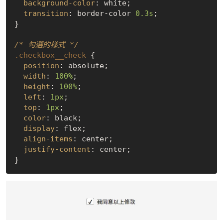
background-color
: white;

transition
: border-color 
0.3s
;

}

/* 勾選的樣式 */
.checkbox__check
 {

position
: absolute;

width
: 
100%
;

height
: 
100%
;

left
: 
1px
;

top
: 
1px
;

color
: black;

display
: flex;

align-items
: center;

justify-content
: center;
