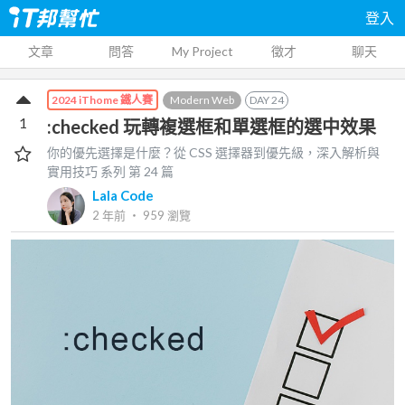
登入
文章
問答
My Project
徵才
聊天
Modern Web
DAY
24
2024 iThome 鐵人賽
1
:checked 玩轉複選框和單選框的選中效果
你的優先選擇是什麼？從 CSS 選擇器到優先級，深入解析與
實用技巧
系列 第
24
篇
Lala Code
2 年前
‧
959
瀏覽