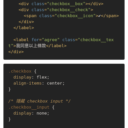
<
div
class
=
"checkbox__box"
>
</
div
>
<
div
class
=
"checkbox__check"
>
<
span
class
=
"checkbox__icon"
>
✔
</
span
>
</
div
>
</
label
>
<
label
for
=
"agree"
class
=
"checkbox__tex
t"
>
我同意以上條款
</
label
>
</
div
>
.checkbox
 {

display
: flex;

align-items
: center;

}

/* 隱藏 checkbox input */
.checkbox__input
 {

display
: none;

}
