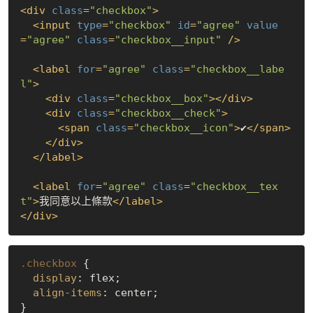
<
div
class
=
"checkbox"
>
<
input
type
=
"checkbox"
id
=
"agree"
value
=
"agree"
class
=
"checkbox__input"
 />
<
label
for
=
"agree"
class
=
"checkbox__labe
l"
>
<
div
class
=
"checkbox__box"
>
</
div
>
<
div
class
=
"checkbox__check"
>
<
span
class
=
"checkbox__icon"
>
✔
</
span
>
</
div
>
</
label
>
<
label
for
=
"agree"
class
=
"checkbox__tex
t"
>
我同意以上條款
</
label
>
</
div
>
.checkbox
 {

display
: flex;

align-items
: center;

}
