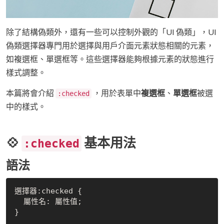
除了結構偽類外，還有一些可以控制外觀的「UI 偽類」，UI
偽類選擇器專門用於選擇與用戶介面元素狀態相關的元素，
如複選框、單選框等。這些選擇器能夠根據元素的狀態進行
樣式調整。
本篇將會介紹
，用於表單中
複選框
、
單選框
被選
:checked
中的樣式。
💠
基本用法
:checked
語法
選擇器
:checked
 { 

  屬性名: 屬性值; 
