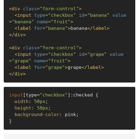
<
div
class
=
"form-control"
>
<
input
type
=
"checkbox"
id
=
"banana"
value
=
"banana"
name
=
"fruit"
>
<
label
for
=
"banana"
>
banana
</
label
>
</
div
>
<
div
class
=
"form-control"
>
<
input
type
=
"checkbox"
id
=
"grape"
value
=
"grape"
name
=
"fruit"
>
<
label
for
=
"grape"
>
grape
</
label
>
</
div
>
input
[type=
"checkbox"
]
:checked
 {

width
: 
50px
;

height
: 
50px
;

background-color
: pink;
