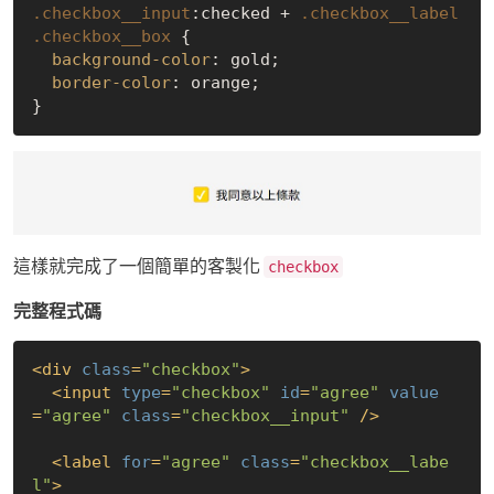
.checkbox__input
:checked
 + 
.checkbox__label
.checkbox__box
 {

background-color
: gold;

border-color
: orange;

這樣就完成了一個簡單的客製化
checkbox
完整程式碼
<
div
class
=
"checkbox"
>
<
input
type
=
"checkbox"
id
=
"agree"
value
=
"agree"
class
=
"checkbox__input"
 />
<
label
for
=
"agree"
class
=
"checkbox__labe
l"
>