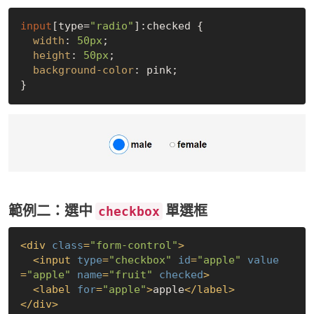
input
[type=
"radio"
]
:checked
 {

width
: 
50px
;

height
: 
50px
;

background-color
: pink;

範例二：選中
單選框
checkbox
<
div
class
=
"form-control"
>
<
input
type
=
"checkbox"
id
=
"apple"
value
=
"apple"
name
=
"fruit"
checked
>
<
label
for
=
"apple"
>
apple
</
label
>
</
div
>