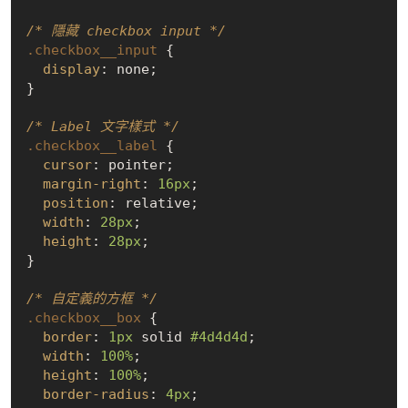
/* 隱藏 checkbox input */
.checkbox__input
 {

display
: none;

}

/* Label 文字樣式 */
.checkbox__label
 {

cursor
: pointer;

margin-right
: 
16px
;

position
: relative;

width
: 
28px
;

height
: 
28px
;

}

/* 自定義的方框 */
.checkbox__box
 {

border
: 
1px
 solid 
#4d4d4d
;

width
: 
100%
;

height
: 
100%
;

border-radius
: 
4px
;
