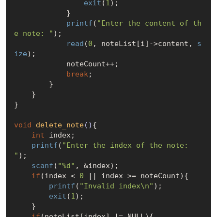
exit
(
1
);

            }

printf
(
"Enter the content of th
e note: "
);

read
(
0
, noteList[i]->content, 
s
ize
);

            noteCount++;

break
;

        }

    }

}

void
delete_note
()
{

int
 index;

printf
(
"Enter the index of the note: 
"
);

scanf
(
"%d"
, &index);

if
(index < 
0
 || index >= noteCount){

printf
(
"Invalid index\n"
);

exit
(
1
);

    }

if
(noteList[index] != 
NULL
){
