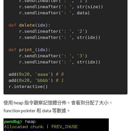
    r.sendlineafter(
': '
, 
'1'
)

    r.sendlineafter(
': '
, str(size))

    r.sendlineafter(
': '
, data)

def
delete
(idx)
:
    r.sendlineafter(
': '
, 
'2'
)

    r.sendlineafter(
': '
, str(idx))

def
print_
(idx)
:
    r.sendlineafter(
': '
, 
'3'
)

    r.sendlineafter(
': '
, str(idx))

add(
0x20
, 
'aaaa'
) 
# 0
add(
0x20
, 
'bbbb'
) 
# 1
使用 heap 指令觀察記憶體分佈，會看到分配了大小、
function pointer 和 data 等數據。