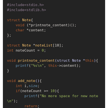
#
include
<stdio.h>
#
include
<stdlib.h>
struct
Note
{
void
 (*printnote_content)();

char
 *content;

};

struct
Note
 *
noteList
[10];
int
 noteCount = 
0
;

void
printnote_content
(struct Note *
this
)
{

printf
(
"%s\n"
, 
this
->content);

}

void
add_note
()
{

int
 i,
size
;

if
(noteCount >= 
10
){

printf
(
"No more space for new note
\n"
);

return
;
