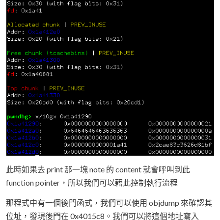
此時如果去 print 那一塊 note 的 content 就會呼叫到此
function pointer，所以我們可以藉此控制執行流程
那程式中有一個後門函式，我們可以使用 objdump 來確認其
位址，發現後門在 0x4015c8。我們可以將這個地址寫入