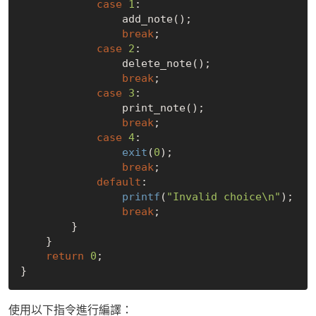
case
1
:

                add_note();

break
;

case
2
:

                delete_note();

break
;

case
3
:

                print_note();

break
;

case
4
:

exit
(
0
);

break
;

default
:

printf
(
"Invalid choice\n"
);

break
;

        }

    }

return
0
;

使用以下指令進行編譯：