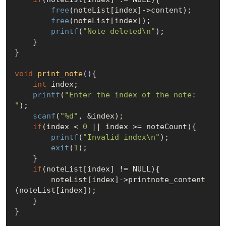
free
(noteList[index]->content);

free
(noteList[index]);

printf
(
"Note deleted\n"
);

    }

}

void
print_note
()
{

int
 index;

printf
(
"Enter the index of the note: 
"
);

scanf
(
"%d"
, &index);

if
(index < 
0
 || index >= noteCount){

printf
(
"Invalid index\n"
);

exit
(
1
);

    }

if
(noteList[index] != 
NULL
){

        noteList[index]->printnote_content
(noteList[index]);

    }

}
