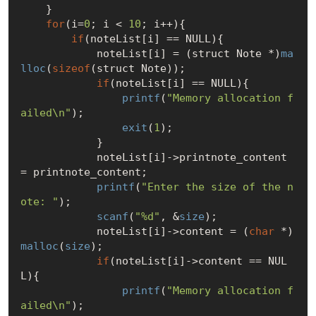
    }

for
(i=
0
; i < 
10
; i++){

if
(noteList[i] == 
NULL
){

            noteList[i] = (struct Note *)
ma
lloc
(
sizeof
(struct Note));

if
(noteList[i] == 
NULL
){

printf
(
"Memory allocation f
ailed\n"
);

exit
(
1
);

            }

            noteList[i]->printnote_content 
= printnote_content;

printf
(
"Enter the size of the n
ote: "
);

scanf
(
"%d"
, &
size
);

            noteList[i]->content = (
char
 *)
malloc
(
size
);

if
(noteList[i]->content == 
NUL
L
){

printf
(
"Memory allocation f
ailed\n"
);
