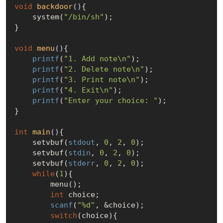
void
backdoor
()
{

    system(
"/bin/sh"
);

}

void
menu
()
{

printf
(
"1. Add note\n"
);

printf
(
"2. Delete note\n"
);

printf
(
"3. Print note\n"
);

printf
(
"4. Exit\n"
);

printf
(
"Enter your choice: "
);

}

int
main
()
{

    setvbuf(
stdout
, 
0
, 
2
, 
0
);

    setvbuf(
stdin
, 
0
, 
2
, 
0
);

    setvbuf(
stderr
, 
0
, 
2
, 
0
);

while
(
1
){

        menu();

int
 choice;

scanf
(
"%d"
, &choice);

switch
(choice){
