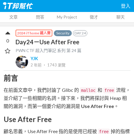
登入
文章
問答
My Project
徵才
聊天
Security
DAY
24
2024 iThome 鐵人賽
0
Day24－Use After Free
PWN CTF 超入門筆記
系列 第
24
篇
YJK
2 年前
‧
1743
瀏覽
前言
在前面文章中，我們討論了 Glibc 的
和
流程，
malloc
free
並介紹了一些相關的名詞。接下來，我們將探討與 Heap 相
關的漏洞，而第一個要介紹的漏洞是
Use After Free
。
Use After Free
顧名思義，Use After Free 指的是使用已經被
掉的指標
free