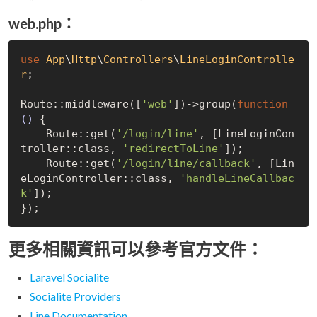
web.php：
use
App
\
Http
\
Controllers
\
LineLoginControlle
r
;

Route::middleware([
'web'
])->group(
function
()
{

    Route::get(
'/login/line'
, [LineLoginCon
troller::class, 
'redirectToLine'
]);

    Route::get(
'/login/line/callback'
, [Lin
eLoginController::class, 
'handleLineCallbac
k'
]);

更多相關資訊可以參考官方文件：
Laravel Socialite
Socialite Providers
Line Documentation