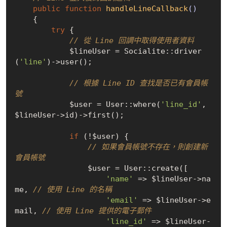
public
function
handleLineCallback
()
{

try
 {

// 從 Line 回調中取得使用者資料
            $lineUser = Socialite::driver
(
'line'
)->user();

// 根據 Line ID 查找是否已有會員帳
號
            $user = User::where(
'line_id'
, 
$lineUser->id)->first();

if
 (!$user) {

// 如果會員帳號不存在，則創建新
會員帳號
                $user = User::create([

'name'
 => $lineUser->na
me, 
// 使用 Line 的名稱
'email'
 => $lineUser->e
mail, 
// 使用 Line 提供的電子郵件
'line_id'
 => $lineUser-