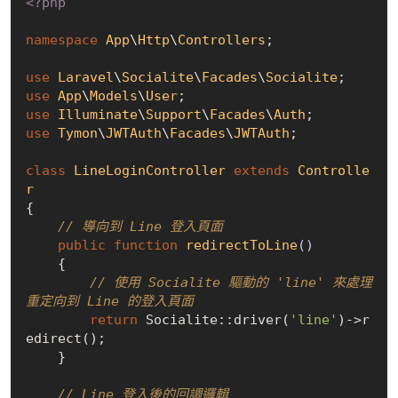
<?php
namespace
App
\
Http
\
Controllers
;

use
Laravel
\
Socialite
\
Facades
\
Socialite
use
App
\
Models
\
User
use
Illuminate
\
Support
\
Facades
\
Auth
use
Tymon
\
JWTAuth
\
Facades
\
JWTAuth
;

class
LineLoginController
extends
Controlle
r
{

// 導向到 Line 登入頁面
public
function
redirectToLine
()
{

// 使用 Socialite 驅動的 'line' 來處理
重定向到 Line 的登入頁面
return
 Socialite::driver(
'line'
)->r
edirect();

    }

// Line 登入後的回調邏輯