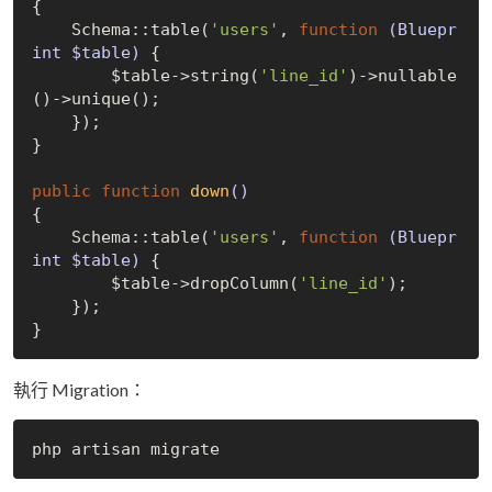
{

    Schema::table(
'users'
, 
function
(Bluepr
int $table)
{

        $table->string(
'line_id'
)->nullable
()->unique();

    });

}

public
function
down
()
{

    Schema::table(
'users'
, 
function
(Bluepr
int $table)
{

        $table->dropColumn(
'line_id'
);

    });

執行 Migration：