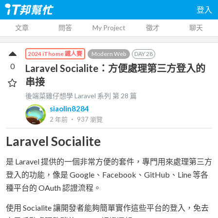
登入
文章
問答
My Project
徵才
聊天
Modern Web
DAY
28
2024 iThome 鐵人賽
0
Laravel Socialite：方便處理第三方登入的
串接
後端菜雞仔想學 Laravel
系列 第
28
篇
siaolin8284
2 年前
‧
937
瀏覽
Laravel Socialite
是 Laravel 提供的一個非常方便的套件，專門用來處理第三方
登入的功能，像是 Google、Facebook、GitHub、Line 等各
種平台的 OAuth 認證流程。
使用 Socialite 讓開發者能夠簡單實作這些平台的登入，免去