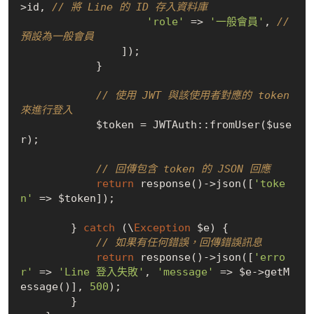
>id, 
// 將 Line 的 ID 存入資料庫
'role'
 => 
'一般會員'
, 
// 
預設為一般會員
                ]);

            }

// 使用 JWT 與該使用者對應的 token 
來進行登入
            $token = JWTAuth::fromUser($use
r);

// 回傳包含 token 的 JSON 回應
return
 response()->json([
'toke
n'
 => $token]);

        } 
catch
 (\
Exception
 $e) {

// 如果有任何錯誤，回傳錯誤訊息
return
 response()->json([
'erro
r'
 => 
'Line 登入失敗'
, 
'message'
 => $e->getM
essage()], 
500
);

        }
