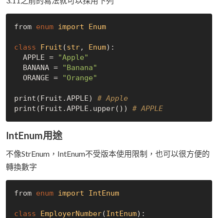
3.11之前的寫法就可以採用下列
from 
enum
import
Enum
class
Fruit
(
str
, 
Enum
):
  APPLE = 
"Apple"
  BANANA = 
"Banana"
  ORANGE = 
"Orange"
print(Fruit.APPLE) 
# Apple
print(Fruit.APPLE.upper()) 
# APPLE
IntEnum用途
不像StrEnum，IntEnum不受版本使用限制，也可以很方便的
轉換數字
from 
enum
import
IntEnum
class
EmployerNumber
(
IntEnum
):