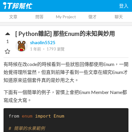
登入
文章
問答
My Project
徵才
聊天
[ Python雜記] 那些Enum的未知與妙用
1
shaolin5525
1 年前
‧
1793
瀏覽
有時候在改code的時候看到一些狀態回傳都使用Enum，一開
始覺得理所當然，但直到前陣子看到一些文章在細究Enum才
知道原來這個套件真的是妙用之大。
下面有一個簡單的例子，習慣上會把Enum Member Name都
寫成全大寫。
from 
enum
import
Enum
# 簡單的水果範例