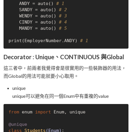
    ANDY = auto() 
# 1
    SANDY = auto() 
# 2
    WENDY = auto() 
# 3
    CINDY = auto() 
# 4
    MANDY = auto() 
# 5
print(EmployerNumber.ANDY) 
# 1
Decorator : Unique、CONTINUOUS 與Global
這三者中，前兩者我覺得會是很實用的一些裝飾器的用法，
而Global的用法可能就要小心取用。
unique
unique可以避免在同一個Enum中有重複的value
from
 enum 
import
 Enum, unique

@unique
class
Students
(Enum)
: