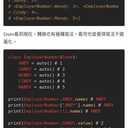
r.Sandy: 2>, 
# <EmployerNumber.Wendy: 3>, <EmployerNumbe
r.Cindy: 4>, 
# <EmployerNumber.Mandy: 5>]
Enum看到現在，轉換也有幾種寫法。看完也是覺得寫法千變
萬化。
class
EmployerNumber
(
Enum
):

ANDY
 = auto() # 1

SANDY
 = auto() # 2

WENDY
 = auto() # 3

CINDY
 = auto() # 4

MANDY
 = auto() # 5

print(
EmployerNumber
.
ANDY
.
name
) # 
ANDY
print(
EmployerNumber
['
ANDY
'].
name
) # 
ANDY
print(
EmployerNumber(1)
.
name
) # 
ANDY
print(
EmployerNumber
.
SANDY
.
value
) # 2
