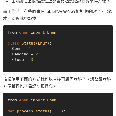
在可讀性上跟維護性上都會比起沒紀錄狀態來得方便。
而工作時，有些同事在Table也只會存取相對應的數字，最後
才回到程式中轉換
from 
enum
import
Enum
class
Status
(
Enum
):
  Open = 
1
  Pending = 
2
  Close = 
3
這樣使用下面的方式就可以直接再轉回狀態了。讓整體狀態
方便管理也容易記憶跟撰寫。
from 
enum
import
Enum
def
process_status
(....):
