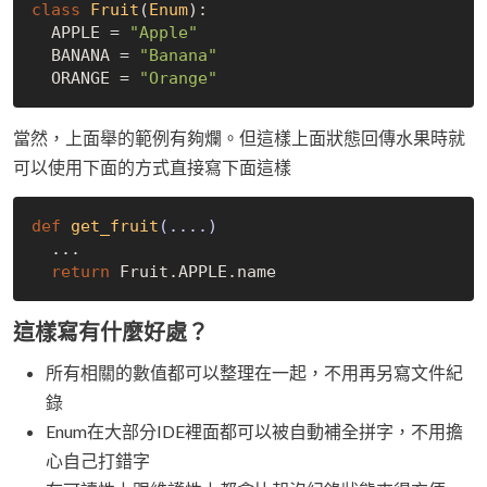
class
Fruit
(
Enum
):
  APPLE = 
"Apple"
  BANANA = 
"Banana"
  ORANGE = 
"Orange"
當然，上面舉的範例有夠爛。但這樣上面狀態回傳水果時就
可以使用下面的方式直接寫下面這樣
def
get_fruit
(....)
  ...

return
這樣寫有什麼好處？
所有相關的數值都可以整理在一起，不用再另寫文件紀
錄
Enum在大部分IDE裡面都可以被自動補全拼字，不用擔
心自己打錯字