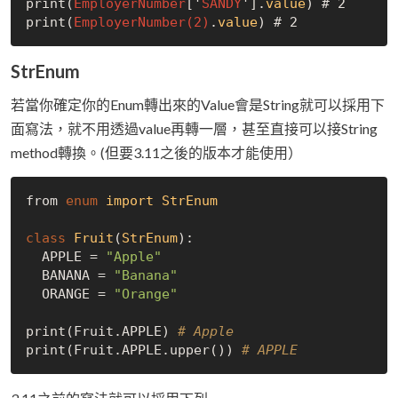
print(
EmployerNumber
['
SANDY
'].
value
) # 2

print(
EmployerNumber(2)
.
value
StrEnum
若當你確定你的Enum轉出來的Value會是String就可以採用下
面寫法，就不用透過value再轉一層，甚至直接可以接String
method轉換。(但要3.11之後的版本才能使用）
from 
enum
import
StrEnum
class
Fruit
(
StrEnum
):
  APPLE = 
"Apple"
  BANANA = 
"Banana"
  ORANGE = 
"Orange"
print(Fruit.APPLE) 
# Apple
print(Fruit.APPLE.upper()) 
# APPLE