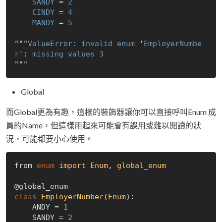
SANDY
 = 
2
CINDY
 = 
4
MANDY
 = 
5
"""
ValueError: 
invalid
enum
 '
EmployerNumbe
r
': 
missing
values
3
Global
而Global更為有趣，這樣的裝飾器讓你可以直接呼叫Enum 成
員的Name，但這樣用起來可能會有誤用或難以閱讀的狀
況，可能都要小心使用。
from 
enum
import
Enum
, 
global_enum
class
EmployerNumber
(
Enum
):
    ANDY = 
1
    SANDY = 
2