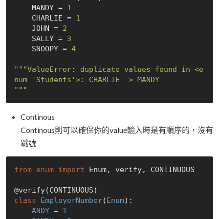
    MANDY = 
1
    CHARLIE = 
1
    JOHN = 
2
    SALLY = 
3
    SNOOPY = 
4
"""ValueError: duplicate values found in <e
num 'Students'>: CHARLIE -> MANDY

"""
Continous
Continous則可以確保你的value輸入時是有順序的，沒有
跳號
from
enum
import
 Enum, verify, CONTINUOUS

class
EmployerNumber
(
Enum
):

ANDY
 = 
1